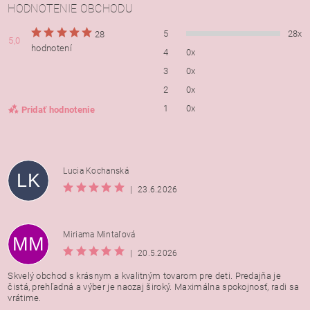
HODNOTENIE OBCHODU
5
28x
28
5,0
hodnotení
4
0x
3
0x
2
0x
1
0x
Pridať hodnotenie
Lucia Kochanská
LK
|
23.6.2026
Miriama Mintaľová
MM
|
20.5.2026
Skvelý obchod s krásnym a kvalitným tovarom pre deti. Predajňa je
čistá, prehľadná a výber je naozaj široký. Maximálna spokojnosť, radi sa
vrátime.