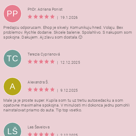
PhDr. Adriana Ponist
PP
|
19.1.2026
Predajcu odporucam. Ehop je skvely. Komunikuju hned. Volaju. Bex
problemov. Rychle dodanie. Skcele balenie. Spolahlivo. S nakupom som
spokojna. Dakujem. Aj zlavu som dostala.🙂
Terezia Cyprianová
TC
|
12.12.2025
Alexandra Š.
A
|
9.12.2025
Male ja je proste super. Kupila som tu uz tretiu autosedacku a som
opatovne maximalne spokojna. V minulosti mi dokonca jednu pomohli
nainstalovat priamo do auta. Tip top vsetko.
Lea Šavelova
LŠ
|
2.12.2025