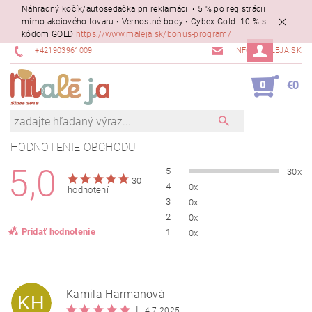
Náhradný kočík/autosedačka pri reklamácii • 5 % po registrácii
mimo akciového tovaru • Vernostné body • Cybex Gold -10 % s
kódom GOLD
https://www.maleja.sk/bonus-program/
+421903961009
INFO@MALEJA.SK
0
€0
HODNOTENIE OBCHODU
5,0
5
30x
30
4
0x
hodnotení
3
0x
2
0x
Pridať hodnotenie
1
0x
Kamila Harmanovà
KH
|
4.7.2025