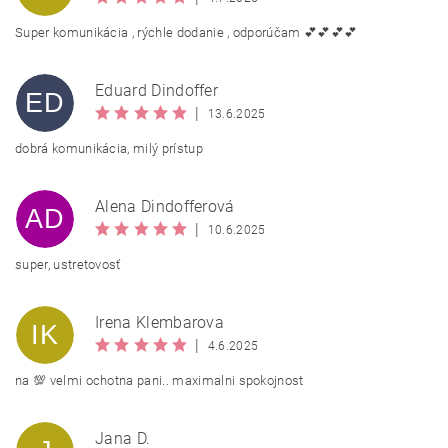
Super komunikácia , rýchle dodanie , odporúčam 💕💕💕💕
Eduard Dindoffer
ED
|
13.6.2025
dobrá komunikácia, milý prístup
Vložením hodnotenie súhlasíte s
podmienkami ochrany
Alena Dindofferová
osobných údajov
AD
|
10.6.2025
BEZPEČNOSTNÁ KONTROLA
super, ustretovosť
Irena Klembarova
IK
Odpíšte text z obrázka
|
4.6.2025
na 💯 velmi ochotna pani.. maximalni spokojnost
Jana D.