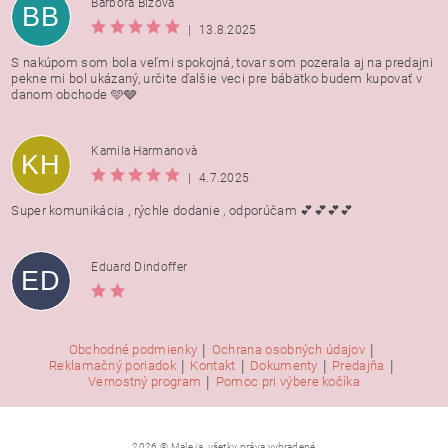
Barbora Bížová
BB
|
13.8.2025
S nakúpom som bola veľmi spokojná, tovar som pozerala aj na predajni
pekne mi bol ukázaný, určite ďalšie veci pre bábätko budem kupovať v
danom obchode 🩵🩶
Kamila Harmanovà
KH
|
4.7.2025
Super komunikácia , rýchle dodanie , odporúčam 💕💕💕💕
Eduard Dindoffer
ED
|
|
Obchodné podmienky
Ochrana osobných údajov
|
|
|
|
Reklamačný poriadok
Kontakt
Dokumenty
Predajňa
|
Vernostný program
Pomoc pri výbere kočíka
2026 © Male ja, všetky práva vyhradené