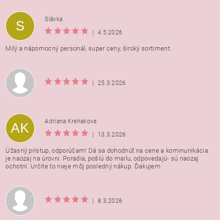
Vložením hodnotenie súhlasíte s
podmienkami ochrany
Slávka
S
osobných údajov
|
4.5.2026
Milý a nápomocný personál, super ceny, široký sortiment.
|
25.3.2026
Adriana Krehakova
AK
|
13.3.2026
Úžasný prístup, odporúčam! Dá sa dohodnúť na cene a kominunikácia
je naozaj na úrovni. Poradia, pošlú do mailu, odpovedajú- sú naozaj
ochotní. Určite to nieje môj posledný nákup. Ďakujem
|
8.3.2026