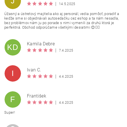
J
|
14.5.2025
Úžasný a ústretový majitelia ako aj personál, vedia pomôcť, poradiť a
keďže sme si objednávali autosedačku cez eshop a ta nám nesadla,
bez problémov nám ju po porade s nimi vymenili za druhú ktorá je
perfektná. Obchod odporúčame všetkými desiatimi 😊👍🏻
Kamila Debre
KD
|
7.4.2025
Ivan C.
I
|
4.4.2025
František
F
|
4.4.2025
Super!