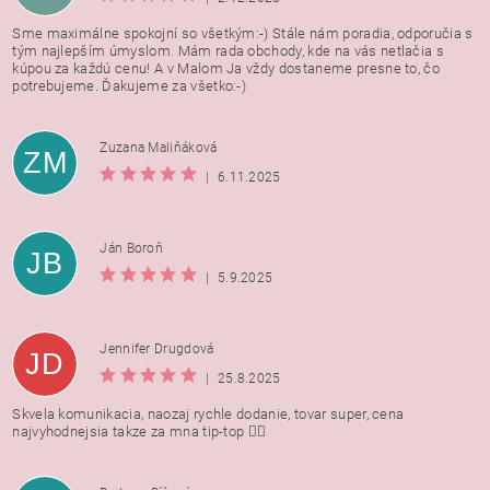
Sme maximálne spokojní so všetkým:-) Stále nám poradia, odporučia s
tým najlepším úmyslom. Mám rada obchody, kde na vás netlačia s
kúpou za každú cenu! A v Malom Ja vždy dostaneme presne to, čo
potrebujeme. Ďakujeme za všetko:-)
Zuzana Maliňáková
ZM
|
6.11.2025
Ján Boroň
JB
|
5.9.2025
Jennifer Drugdová
JD
|
25.8.2025
Skvela komunikacia, naozaj rychle dodanie, tovar super, cena
najvyhodnejsia takze za mna tip-top 👍🏻