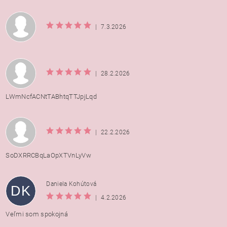
|
7.3.2026
|
28.2.2026
LWmNcfACNtTABhtqTTJpjLqd
|
22.2.2026
SoDXRRCBqLaOpXTVnLyVw
Daniela Kohútová
DK
|
4.2.2026
Veľmi som spokojná