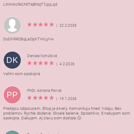
LWmNcfACNtTABhtqTTJpjLqd
|
22.2.2026
SoDXRRCBqLaOpXTVnLyVw
Daniela Kohútová
DK
|
4.2.2026
Veľmi som spokojná
PhDr. Adriana Ponist
PP
|
19.1.2026
Predajcu odporucam. Ehop je skvely. Komunikuju hned. Volaju. Bex
problemov. Rychle dodanie. Skcele balenie. Spolahlivo. S nakupom som
spokojna. Dakujem. Aj zlavu som dostala.🙂