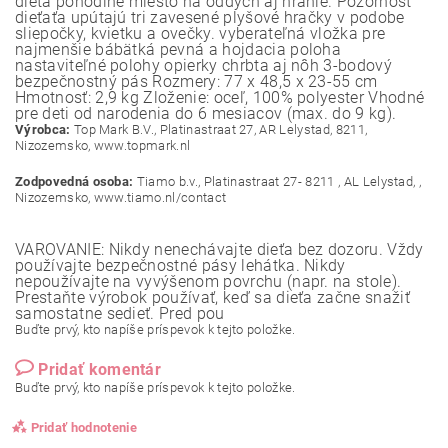
dieťa pohodlné miesto na oddych aj hranie. Pozornosť
dieťaťa upútajú tri zavesené plyšové hračky v podobe
sliepočky, kvietku a ovečky. vyberateľná vložka pre
najmenšie bábätká pevná a hojdacia poloha
nastaviteľné polohy opierky chrbta aj nôh 3-bodový
bezpečnostný pás Rozmery: 77 x 48,5 x 23-55 cm
Hmotnosť: 2,9 kg Zloženie: oceľ, 100% polyester Vhodné
pre deti od narodenia do 6 mesiacov (max. do 9 kg).
Výrobca:
Top Mark B.V., Platinastraat 27, AR Lelystad, 8211,
Nizozemsko, www.topmark.nl
Zodpovedná osoba:
Tiamo b.v., Platinastraat 27- 8211 , AL Lelystad, ,
Nizozemsko, www.tiamo.nl/contact
VAROVANIE: Nikdy nenechávajte dieťa bez dozoru. Vždy
používajte bezpečnostné pásy lehátka. Nikdy
nepoužívajte na vyvýšenom povrchu (napr. na stole).
Prestaňte výrobok používať, keď sa dieťa začne snažiť
samostatne sedieť. Pred pou
Buďte prvý, kto napíše príspevok k tejto položke.
Pridať komentár
Buďte prvý, kto napíše príspevok k tejto položke.
Pridať hodnotenie