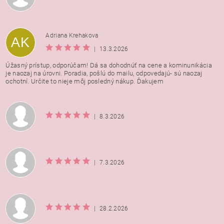
Adriana Krehakova
AK
|
13.3.2026
Úžasný prístup, odporúčam! Dá sa dohodnúť na cene a kominunikácia
je naozaj na úrovni. Poradia, pošlú do mailu, odpovedajú- sú naozaj
ochotní. Určite to nieje môj posledný nákup. Ďakujem
|
8.3.2026
|
7.3.2026
|
28.2.2026