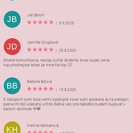
Ján Boroň
JB
|
5.9.2025
Jennifer Drugdová
JD
|
25.8.2025
Skvela komunikacia, naozaj rychle dodanie, tovar super, cena
najvyhodnejsia takze za mna tip-top 👍🏻
Barbora Bížová
BB
|
13.8.2025
S nakúpom som bola veľmi spokojná, tovar som pozerala aj na predajni
pekne mi bol ukázaný, určite ďalšie veci pre bábätko budem kupovať v
danom obchode 🩵🩶
Kamila Harmanovà
KH