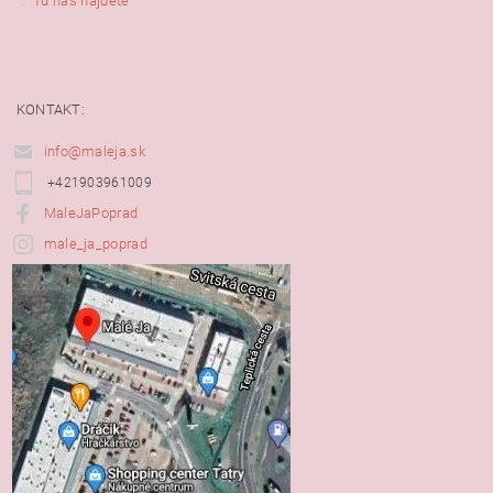
Tu nás nájdete
KONTAKT:
info@maleja.sk
+421903961009
MaleJaPoprad
male_ja_poprad