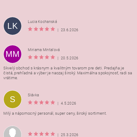
Lucia Kochanská
LK
|
23.6.2026
Miriama Mintaľová
MM
|
20.5.2026
Skvelý obchod s krásnym a kvalitným tovarom pre deti. Predajňa je
čistá, prehľadná a výber je naozaj široký. Maximálna spokojnosť, radi sa
vrátime.
Vložením hodnotenie súhlasíte s
podmienkami ochrany
Slávka
S
osobných údajov
|
4.5.2026
Milý a nápomocný personál, super ceny, široký sortiment.
|
25.3.2026