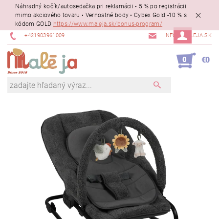
Náhradný kočík/autosedačka pri reklamácii • 5 % po registrácii
mimo akciového tovaru • Vernostné body • Cybex Gold -10 % s
kódom GOLD
https://www.maleja.sk/bonus-program/
+421903961009
INFO@MALEJA.SK
0
€0