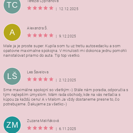
Terezia Cyprianová
TC
|
12.12.2025
Alexandra Š.
A
|
9.12.2025
Male ja je proste super. Kupila som tu uz tretiu autosedacku a som
opatovne maximalne spokojna. V minulosti mi dokonca jednu pomohli
nainstalovat priamo do auta. Tip top vsetko.
Lea Šavelova
LŠ
|
2.12.2025
Sme maximálne spokojní so všetkým:-) Stále nám poradia, odporučia s
tým najlepším úmyslom. Mám rada obchody, kde na vás netlačia s
kúpou za každú cenu! A v Malom Ja vždy dostaneme presne to, čo
potrebujeme. Ďakujeme za všetko:-)
Zuzana Maliňáková
ZM
|
6.11.2025