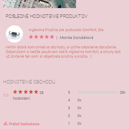
POSLEDNÉ HODNOTENIE PRODUKTOV
Inglesina Pružina pre podvozok Comfort, 2ks
|
Monika Dorušáková
Veľmi dobrá komunikácia obchodu, a rýchle odoslanie/doručenie.
Odporúčam A keďže používam kočík inglesina komfort, a struny boli
už zničené tak som si objednala pružiny a slúžia. :)
HODNOTENIE OBCHODU
5
28x
28
5,0
hodnotení
4
0x
3
0x
2
0x
1
0x
Pridať hodnotenie