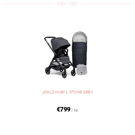
JOOLZ HUB² L STONE GREY
€799
/ ks