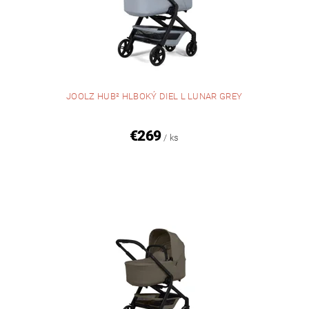
JOOLZ HUB² HLBOKÝ DIEL L LUNAR GREY
€269
/ ks