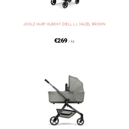
JOOLZ HUB² HLBOKÝ DIELL L L HAZEL BROWN
€269
/ ks