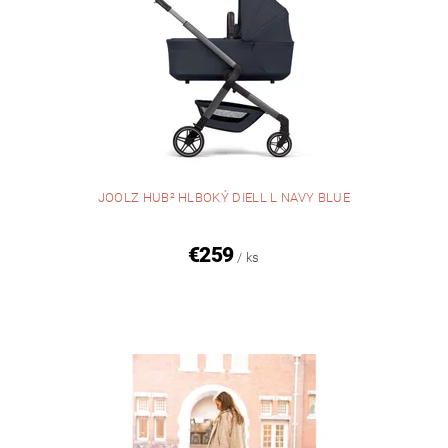
JOOLZ HUB² HLBOKÝ DIELL L NAVY BLUE
€259
/ ks