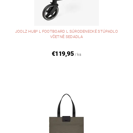
JOOLZ HUB² L FOOTBOARD L SÚRODENECKÉ STÚPADLO
VČETNĚ SEDADLA
€119,95
/ ks