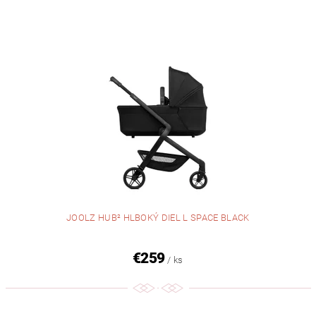
JOOLZ HUB² HLBOKÝ DIEL L SPACE BLACK
€259
/ ks