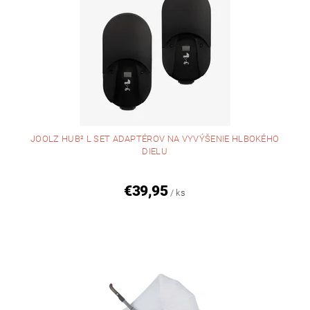
JOOLZ HUB² L SET ADAPTÉROV NA VYVÝŠENIE HLBOKÉHO
DIELU
€39,95
/ ks