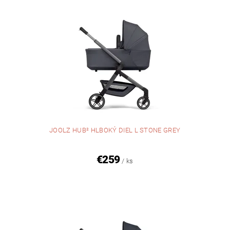
JOOLZ HUB² HLBOKÝ DIEL L STONE GREY
€259
/ ks