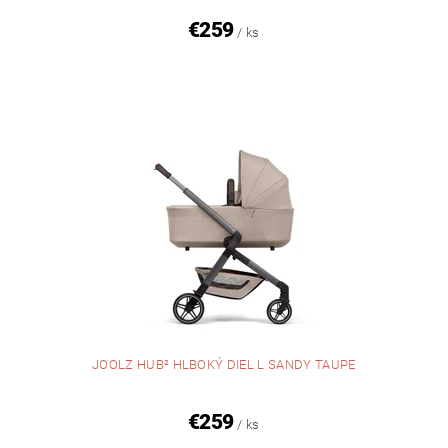
€259
/ ks
JOOLZ HUB² HLBOKÝ DIEL L SANDY TAUPE
€259
/ ks