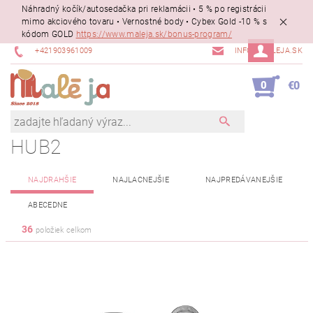
Náhradný kočík/autosedačka pri reklamácii • 5 % po registrácii
mimo akciového tovaru • Vernostné body • Cybex Gold -10 % s
kódom GOLD
https://www.maleja.sk/bonus-program/
+421903961009
INFO@MALEJA.SK
0
€0
HUB2
NAJDRAHŠIE
NAJLACNEJŠIE
NAJPREDÁVANEJŠIE
ABECEDNE
36
položiek celkom