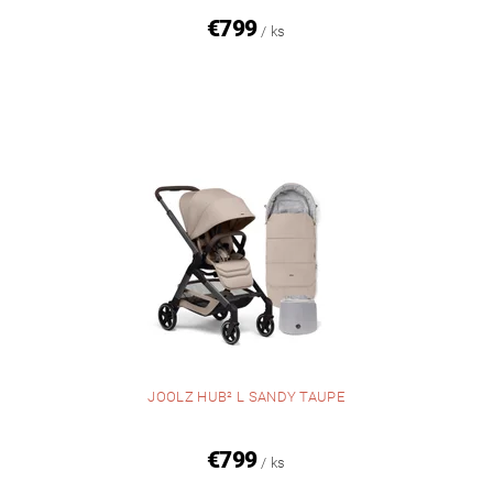
€799
/ ks
JOOLZ HUB² L SANDY TAUPE
€799
/ ks