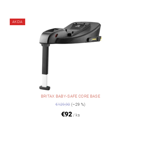
AKCIA
BRITAX BABY-SAFE CORE BASE
€129,90
(–29 %)
€92
/ ks