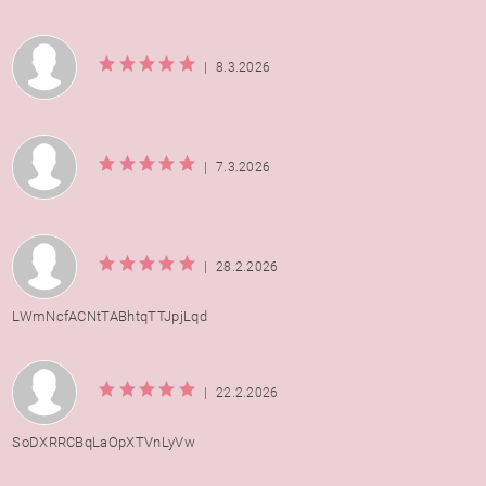
|
8.3.2026
|
7.3.2026
|
28.2.2026
LWmNcfACNtTABhtqTTJpjLqd
|
22.2.2026
SoDXRRCBqLaOpXTVnLyVw