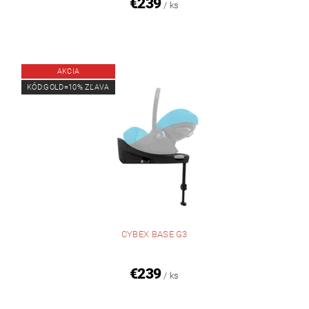
€239
/ ks
AKCIA
KÓD:GOLD=10% ZĽAVA
CYBEX BASE G3
€239
/ ks