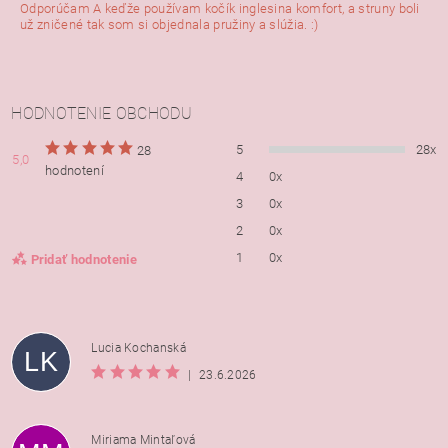
Odporúčam A keďže používam kočík inglesina komfort, a struny boli
už zničené tak som si objednala pružiny a slúžia. :)
HODNOTENIE OBCHODU
5
28x
28
5,0
hodnotení
4
0x
3
0x
2
0x
1
0x
Pridať hodnotenie
Lucia Kochanská
LK
|
23.6.2026
Miriama Mintaľová