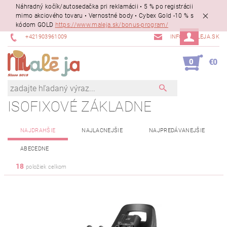
Náhradný kočík/autosedačka pri reklamácii • 5 % po registrácii
mimo akciového tovaru • Vernostné body • Cybex Gold -10 % s
kódom GOLD
https://www.maleja.sk/bonus-program/
+421903961009
INFO@MALEJA.SK
0
€0
ISOFIXOVÉ ZÁKLADNE
NAJDRAHŠIE
NAJLACNEJŠIE
NAJPREDÁVANEJŠIE
ABECEDNE
18
položiek celkom