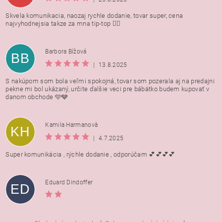
Skvela komunikacia, naozaj rychle dodanie, tovar super, cena
najvyhodnejsia takze za mna tip-top 👍🏻
Barbora Bížová
BB
|
13.8.2025
S nakúpom som bola veľmi spokojná, tovar som pozerala aj na predajni
pekne mi bol ukázaný, určite ďalšie veci pre bábätko budem kupovať v
danom obchode 🩵🩶
Kamila Harmanovà
KH
|
4.7.2025
Super komunikácia , rýchle dodanie , odporúčam 💕💕💕💕
Eduard Dindoffer
ED