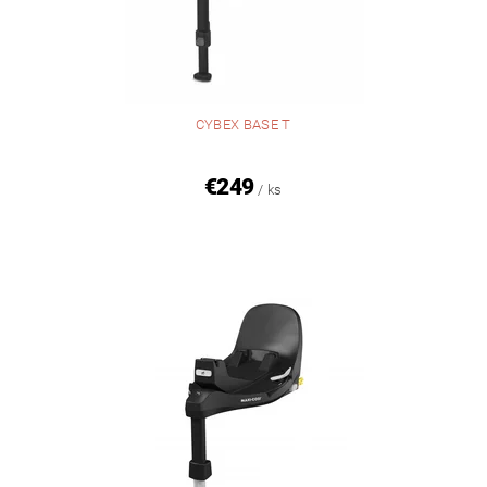
CYBEX BASE T
€249
/ ks