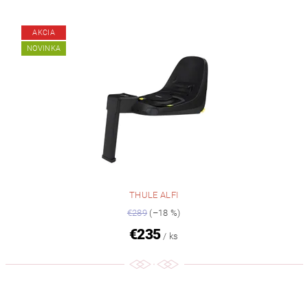
AKCIA
NOVINKA
THULE ALFI
€289
(–18 %)
€235
/ ks