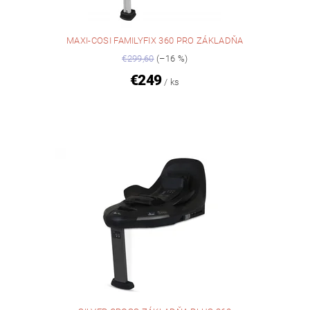
MAXI-COSI FAMILYFIX 360 PRO ZÁKLADŇA
€299,60
(–16 %)
€249
/ ks