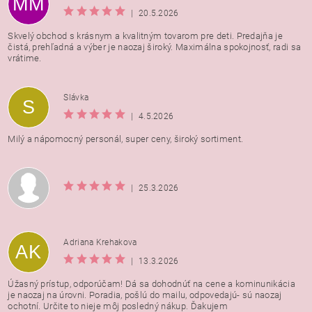
MM
|
20.5.2026
Skvelý obchod s krásnym a kvalitným tovarom pre deti. Predajňa je
čistá, prehľadná a výber je naozaj široký. Maximálna spokojnosť, radi sa
vrátime.
Vložením hodnotenie súhlasíte s
podmienkami ochrany
Slávka
S
osobných údajov
|
4.5.2026
Milý a nápomocný personál, super ceny, široký sortiment.
|
25.3.2026
Adriana Krehakova
AK
|
13.3.2026
Úžasný prístup, odporúčam! Dá sa dohodnúť na cene a kominunikácia
je naozaj na úrovni. Poradia, pošlú do mailu, odpovedajú- sú naozaj
ochotní. Určite to nieje môj posledný nákup. Ďakujem