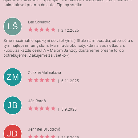
nainstalovat priamo do auta. Tip top vsetko.
Lea Šavelova
LŠ
|
2.12.2025
Sme maximálne spokojní so všetkým:-) Stále nám poradia, odporučia s
tým najlepším úmyslom. Mám rada obchody, kde na vás netlačia s
kúpou za každú cenu! A v Malom Ja vždy dostaneme presne to, čo
potrebujeme. Ďakujeme za všetko:-)
Zuzana Maliňáková
ZM
|
6.11.2025
Ján Boroň
JB
|
5.9.2025
Jennifer Drugdová
JD
|
25.8.2025