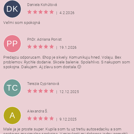
Daniela Kohútová
DK
|
4.2.2026
Veľmi som spokojná
PhDr. Adriana Ponist
PP
|
19.1.2026
Predajcu odporucam. Ehop je skvely. Komunikuju hned. Volaju. Bex
problemov. Rychle dodanie. Skcele balenie. Spolahlivo. S nakupom som
spokojna. Dakujem. Aj zlavu som dostala.🙂
Terezia Cyprianová
TC
|
12.12.2025
Alexandra Š.
A
|
9.12.2025
Male ja je proste super. Kupila som tu uz tretiu autosedacku a som
opatovne maximalne spokojna. V minulosti mi dokonca jednu pomohli