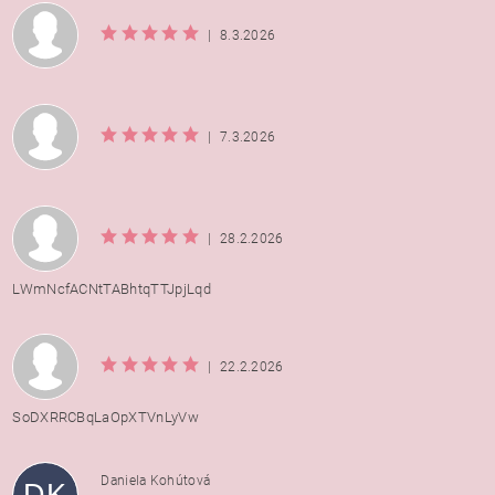
|
8.3.2026
|
7.3.2026
|
28.2.2026
LWmNcfACNtTABhtqTTJpjLqd
|
22.2.2026
SoDXRRCBqLaOpXTVnLyVw
Daniela Kohútová