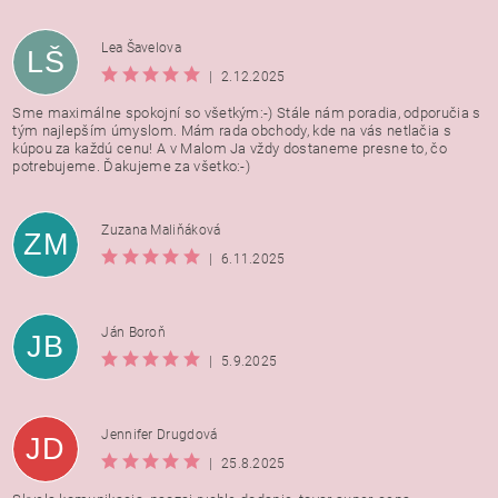
Lea Šavelova
LŠ
|
2.12.2025
Sme maximálne spokojní so všetkým:-) Stále nám poradia, odporučia s
tým najlepším úmyslom. Mám rada obchody, kde na vás netlačia s
kúpou za každú cenu! A v Malom Ja vždy dostaneme presne to, čo
potrebujeme. Ďakujeme za všetko:-)
Zuzana Maliňáková
ZM
|
6.11.2025
Ján Boroň
JB
|
5.9.2025
Jennifer Drugdová
JD
|
25.8.2025