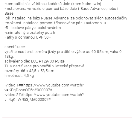
•kompatibilní s většinou kočárků Joie (kromě aire twin)
•instalována ve vozidle pomocí báze Joie i-Base Advance, nebo i-
Base.
•při instalaci na bázi i-Base Advance lze polohovat sklon autosedačky
•možnost instalace pomocí tříbodového pásu automobilu
•5 - bodové pásy s polstrováním
•snímatelný a pratelný potah
•látky s ochranou UPF 50+
specifikace:
využitelnost proti směru jízdy pro dítě o výšce od 40-85 cm, váha 0-
13kg.
schváleno dle: ECE R129/00 i-Size
TÜV certifikace pro použití v letecké přepravě
rozměry: 66 x 43,5 x 58,5 cm
hmotnost: 4,5 kg
•video 1##https://www.youtube.com/watch?
v=KPqDonoOE5o#000007#
•video 2##https://www.youtube.com/watch?
v=4qKlrWR5SjM#000007#