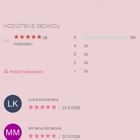
HODNOTENIE OBCHODU
5
28x
28
5,0
hodnotení
4
0x
3
0x
2
0x
1
0x
Pridať hodnotenie
Lucia Kochanská
LK
|
23.6.2026
Miriama Mintaľová
MM
|
20.5.2026