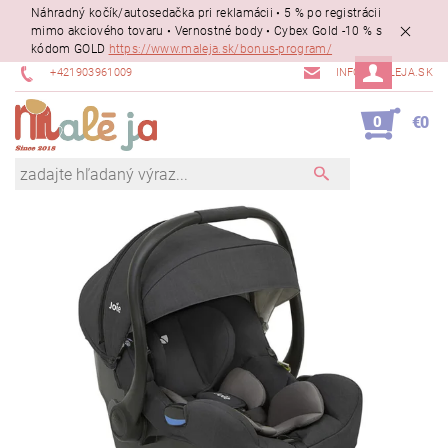
Náhradný kočík/autosedačka pri reklamácii • 5 % po registrácii
mimo akciového tovaru • Vernostné body • Cybex Gold -10 % s
kódom GOLD
https://www.maleja.sk/bonus-program/
+421903961009
INFO@MALEJA.SK
0
€0