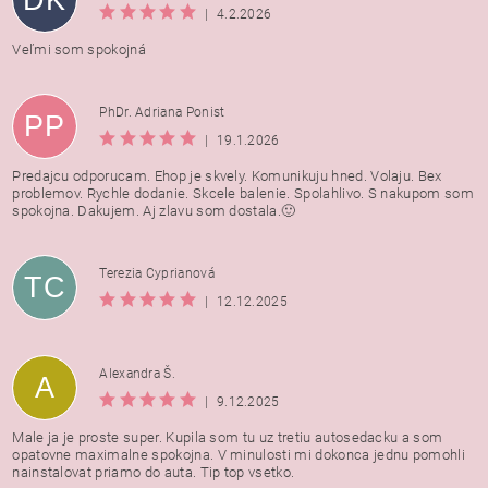
DK
|
4.2.2026
Veľmi som spokojná
PhDr. Adriana Ponist
PP
|
19.1.2026
Predajcu odporucam. Ehop je skvely. Komunikuju hned. Volaju. Bex
problemov. Rychle dodanie. Skcele balenie. Spolahlivo. S nakupom som
spokojna. Dakujem. Aj zlavu som dostala.🙂
Terezia Cyprianová
TC
|
12.12.2025
Alexandra Š.
A
|
9.12.2025
Male ja je proste super. Kupila som tu uz tretiu autosedacku a som
opatovne maximalne spokojna. V minulosti mi dokonca jednu pomohli
nainstalovat priamo do auta. Tip top vsetko.