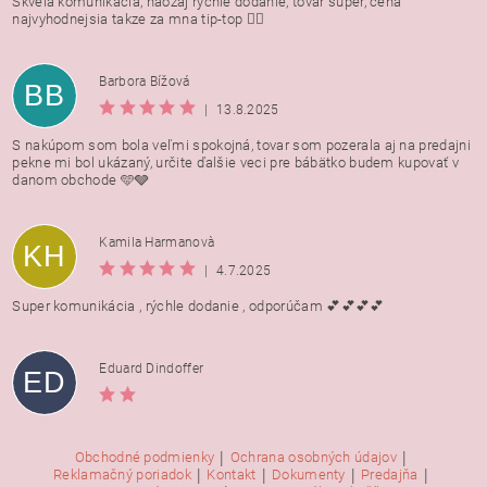
Skvela komunikacia, naozaj rychle dodanie, tovar super, cena
najvyhodnejsia takze za mna tip-top 👍🏻
Barbora Bížová
BB
|
13.8.2025
S nakúpom som bola veľmi spokojná, tovar som pozerala aj na predajni
pekne mi bol ukázaný, určite ďalšie veci pre bábätko budem kupovať v
danom obchode 🩵🩶
Kamila Harmanovà
KH
|
4.7.2025
Super komunikácia , rýchle dodanie , odporúčam 💕💕💕💕
Eduard Dindoffer
ED
|
|
Obchodné podmienky
Ochrana osobných údajov
|
|
|
|
Reklamačný poriadok
Kontakt
Dokumenty
Predajňa