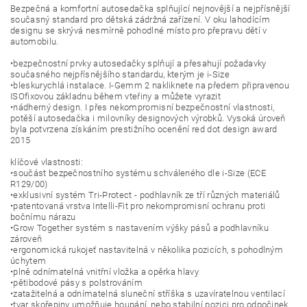
Bezpečná a komfortní autosedačka splňující nejnovější a nejpřísnější
současný standard pro dětská zádržná zařízení. V oku lahodícím
designu se skrývá nesmírně pohodlné místo pro přepravu dětí v
automobilu.
•bezpečnostní prvky autosedačky splňují a přesahují požadavky
současného nejpřísnějšího standardu, kterým je i-Size
•bleskurychlá instalace. I-Gemm 2 nakliknete na předem připravenou
ISOfixovou základnu během vteřiny a můžete vyrazit
•nádherný design. I přes nekompromisní bezpečnostní vlastnosti,
potěší autosedačka i milovníky designových výrobků. Vysoká úroveň
byla potvrzena získáním prestižního ocenění red dot design award
2015
klíčové vlastnosti:
•součást bezpečnostního systému schváleného dle i-Size (ECE
R129/00)
•exklusivní systém Tri-Protect - podhlavník ze tří různých materiálů
•patentovaná vrstva Intelli-Fit pro nekompromisní ochranu proti
bočnímu nárazu
•Grow Together systém s nastavením výšky pásů a podhlavníku
zároveň
•ergonomická rukojeť nastavitelná v několika pozicích, s pohodlným
úchytem
•plně odnímatelná vnitřní vložka a opěrka hlavy
•pětibodové pásy s polstrováním
•zatažitelná a odnímatelná sluneční stříška s uzavíratelnou ventilací
•tvar skořepiny umožňuje houpání, nebo stabilní pozici pro odpočinek