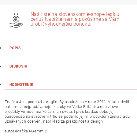
Našli ste na slovenskom e-shope lepšiu
cenu? Napíšte nám a pokúsime sa Vám
urobiť výhodnejšiu ponuku.
POPIS
DISKUSIA
HODNOTENIE
Značka Joie pochází z Anglie. Byla založena v roce 2011. V tuto chvíli
patří mezi nejprodávanější značky ve Velké Británii a nabízí své
produkty ve více než 70 zemích světa. I přes krátkou dobu její
působnosti na světovém trhu se podařilo jejím produktům získat řadu
uznávaných ocenění, například za praktičnost a design.
autosedačka i-Gemm 2