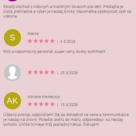
Skvelý obchod s krásnym a kvalitným tovarom pre deti. Predajňa je
čistá, prehľadná a výber je naozaj široký. Maximálna spokojnosť, radi sa
vrátime.
Vložením hodnotenie súhlasíte s
podmienkami ochrany
Slávka
S
osobných údajov
|
4.5.2026
Milý a nápomocný personál, super ceny, široký sortiment.
|
25.3.2026
Adriana Krehakova
AK
|
13.3.2026
Úžasný prístup, odporúčam! Dá sa dohodnúť na cene a kominunikácia
je naozaj na úrovni. Poradia, pošlú do mailu, odpovedajú- sú naozaj
ochotní. Určite to nieje môj posledný nákup. Ďakujem