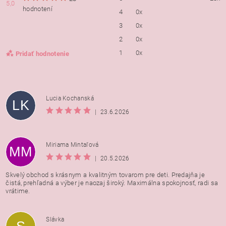
5,0
hodnotení
4
0x
3
0x
2
0x
1
0x
Pridať hodnotenie
Lucia Kochanská
LK
|
23.6.2026
Miriama Mintaľová
MM
|
20.5.2026
Skvelý obchod s krásnym a kvalitným tovarom pre deti. Predajňa je
čistá, prehľadná a výber je naozaj široký. Maximálna spokojnosť, radi sa
vrátime.
Vložením hodnotenie súhlasíte s
podmienkami ochrany
Slávka
osobných údajov