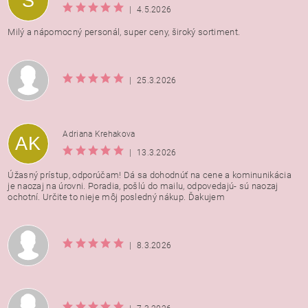
S
|
4.5.2026
Milý a nápomocný personál, super ceny, široký sortiment.
|
25.3.2026
Adriana Krehakova
AK
|
13.3.2026
Úžasný prístup, odporúčam! Dá sa dohodnúť na cene a kominunikácia
je naozaj na úrovni. Poradia, pošlú do mailu, odpovedajú- sú naozaj
ochotní. Určite to nieje môj posledný nákup. Ďakujem
|
8.3.2026