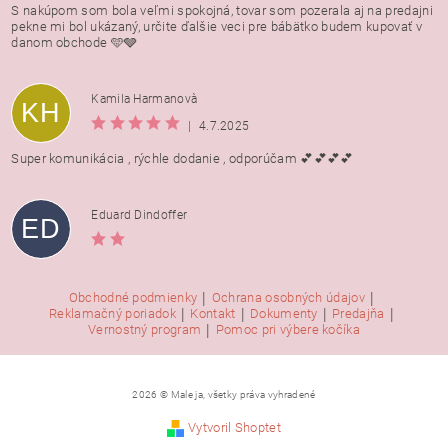
S nakúpom som bola veľmi spokojná, tovar som pozerala aj na predajni
pekne mi bol ukázaný, určite ďalšie veci pre bábätko budem kupovať v
danom obchode 🩵🩶
Kamila Harmanovà
KH
|
4.7.2025
Super komunikácia , rýchle dodanie , odporúčam 💕💕💕💕
Eduard Dindoffer
ED
|
|
Obchodné podmienky
Ochrana osobných údajov
|
|
|
|
Reklamačný poriadok
Kontakt
Dokumenty
Predajňa
|
Vernostný program
Pomoc pri výbere kočíka
2026 © Male ja, všetky práva vyhradené
Vytvoril Shoptet