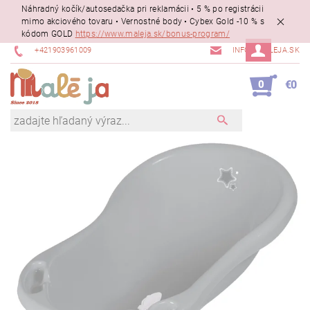
Náhradný kočík/autosedačka pri reklamácii • 5 % po registrácii
mimo akciového tovaru • Vernostné body • Cybex Gold -10 % s
kódom GOLD
https://www.maleja.sk/bonus-program/
+421903961009
INFO@MALEJA.SK
0
€0