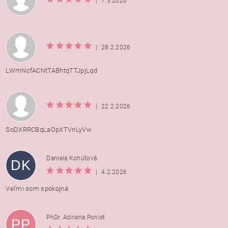
|
7.3.2026
|
28.2.2026
LWmNcfACNtTABhtqTTJpjLqd
|
22.2.2026
SoDXRRCBqLaOpXTVnLyVw
Daniela Kohútová
DK
|
4.2.2026
Veľmi som spokojná
PhDr. Adriana Ponist
PP