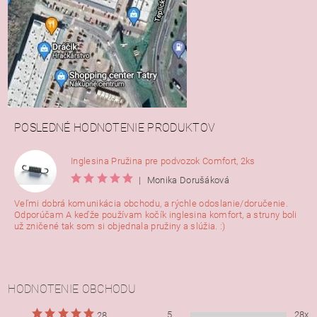
POSLEDNÉ HODNOTENIE PRODUKTOV
Inglesina Pružina pre podvozok Comfort, 2ks
|
Monika Dorušáková
Veľmi dobrá komunikácia obchodu, a rýchle odoslanie/doručenie.
Odporúčam A keďže používam kočík inglesina komfort, a struny boli
už zničené tak som si objednala pružiny a slúžia. :)
HODNOTENIE OBCHODU
5
28x
28