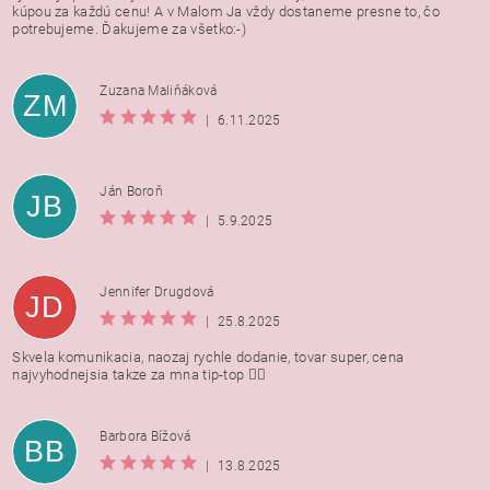
kúpou za každú cenu! A v Malom Ja vždy dostaneme presne to, čo
potrebujeme. Ďakujeme za všetko:-)
Zuzana Maliňáková
ZM
|
6.11.2025
Ján Boroň
JB
|
5.9.2025
Jennifer Drugdová
JD
|
25.8.2025
Skvela komunikacia, naozaj rychle dodanie, tovar super, cena
najvyhodnejsia takze za mna tip-top 👍🏻
Barbora Bížová
BB
|
13.8.2025