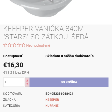
KEEEPER VANIČKA 84CM
"STARS" SO ZÁTKOU, ŠEDÁ
Neohodnotené
Dostupnosť
Skladom u nášho dodávateľa
€16,30
€13,25 bez DPH
KÓD TOVARU
BD4052396048421
ZNAČKA
KEEEPER
KATEGÓRIA
KÚPANIE