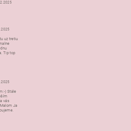
12.2025
2.2025
u uz tretiu
malne
ednu
. Tip top
2.2025
:-) Stále
epším
a vás
v Malom Ja
ebujeme.