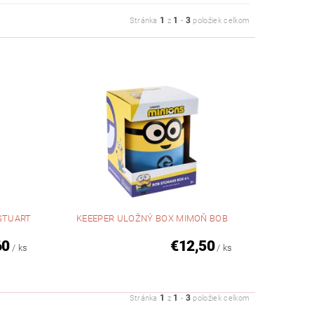
1
1
3
Stránka
z
-
položiek celkom
STUART
KEEEPER ULOŽNÝ BOX MIMOŇ BOB
60
€12,50
/ ks
/ ks
1
1
3
Stránka
z
-
položiek celkom