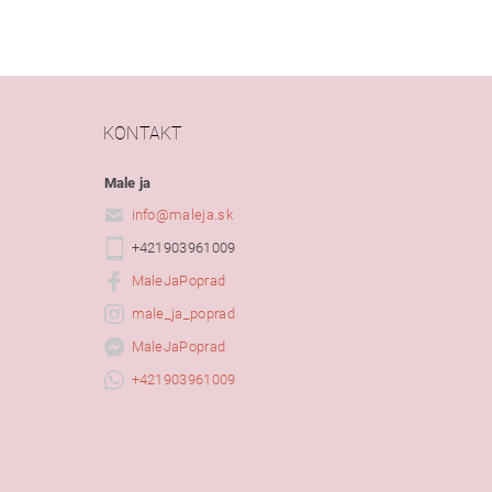
KONTAKT
Male ja
info
@
maleja.sk
+421903961009
MaleJaPoprad
male_ja_poprad
MaleJaPoprad
+421903961009