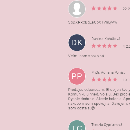
|
22.
SoDXRRCBqLaOpXTVnLyVw
Daniela Kohútová
DK
|
4.2
Veľmi som spokojná
PhDr. Adriana Ponist
PP
|
19.
Predajcu odporucam. Ehop je skvely
Komunikuju hned. Volaju. Bex probl
Rychle dodanie. Skcele balenie. Spo
nakupom som spokojna. Dakujem. A
som dostala.🙂
Terezia Cyprianová
TC