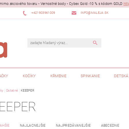
ii mimo akciového tovaru • Vernostné body • Cybex Gold -10 % s kódom GOLD
htt
+421903961009
INFO@MALEJA.SK
AČKY
KOČÍKY
KŔMENIE
SPINKANIE
DETSKÁ 
ky
Ostatné
KEEEPER
EEPER
AHŠIE
NAJLACNEJŠIE
NAJPREDÁVANEJŠIE
ABECEDNE