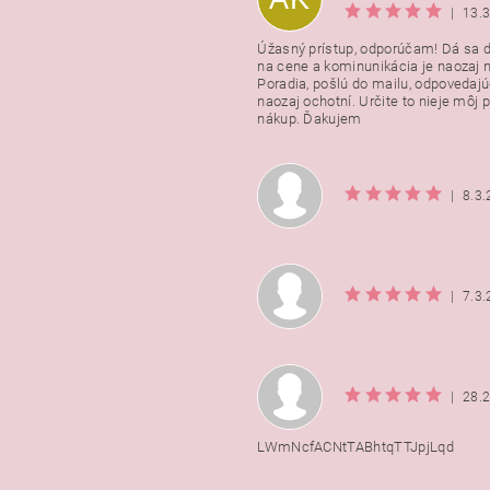
|
13.
Úžasný prístup, odporúčam! Dá sa 
na cene a kominunikácia je naozaj n
Poradia, pošlú do mailu, odpovedajú
naozaj ochotní. Určite to nieje môj 
nákup. Ďakujem
|
8.3
|
7.3
|
28.
LWmNcfACNtTABhtqTTJpjLqd