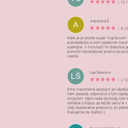
|
12.
Alexandra Š.
A
|
9.1
Male ja je proste super. Kupila som t
autosedacku a som opatovne maxi
spokojna. V minulosti mi dokonca j
pomohli nainstalovat priamo do auta
vsetko.
Lea Šavelova
LŠ
|
2.1
Sme maximálne spokojní so všetkým
nám poradia, odporučia s tým najl
úmyslom. Mám rada obchody, kde n
netlačia s kúpou za každú cenu! A 
vždy dostaneme presne to, čo potr
Ďakujeme za všetko:-)