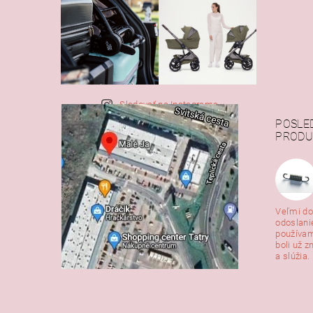
Sledovať na Instagrame
POSLE
PRODU
Veľmi do
odoslani
používam
boli už z
a slúžia. 