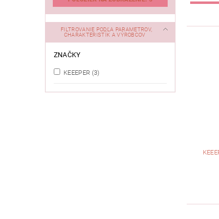
FILTROVANIE PODĽA PARAMETROV,
CHARAKTERISTÍK A VÝROBCOV
ZNAČKY
KEEEPER
(3)
KEEE