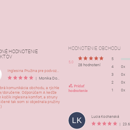
HODNOTENIE OBCHODU
DNÉ HODNOTENIE
KTOV
5
5,0
28 hodnotení
4
0x
Inglesina Pružina pre podvozok Comfort, 2ks
3
0x
|
Monika Dorušáková
2
0x
Pridať
brá komunikácia obchodu, a rýchle
1
0x
hodnotenie
e/doručenie. Odporúčam A keďže
 kočík inglesina komfort, a struny
ničené tak som si objednala pružiny
:)
Lucia Kochanská
LK
|
23.