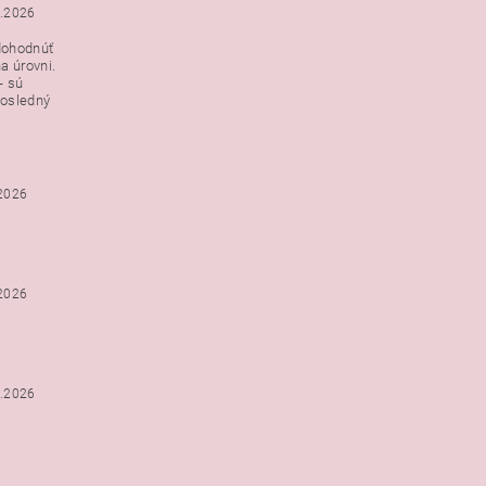
3.2026
dohodnúť
a úrovni.
- sú
posledný
.2026
.2026
2.2026