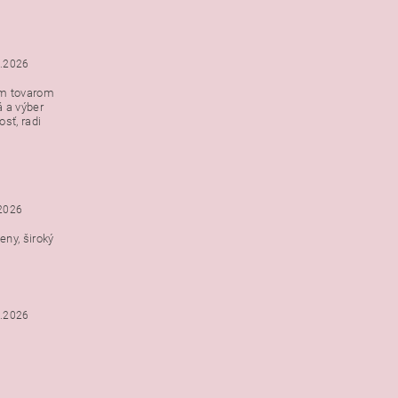
5.2026
ým tovarom
á a výber
e s
sť, radi
h
.2026
ny, široký
3.2026