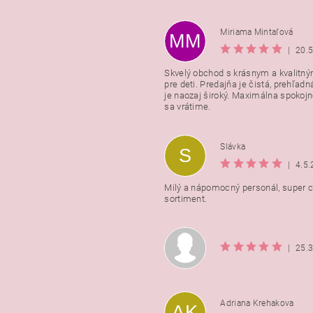
Miriama Mintaľová
MM
|
20.
Skvelý obchod s krásnym a kvalitn
pre deti. Predajňa je čistá, prehľadn
Vložením hodnotenie súhlasít
je naozaj široký. Maximálna spokojno
podmienkami ochrany osobnýc
sa vrátime.
údajov
Slávka
S
|
4.5
Milý a nápomocný personál, super ce
sortiment.
|
25.
Adriana Krehakova
AK