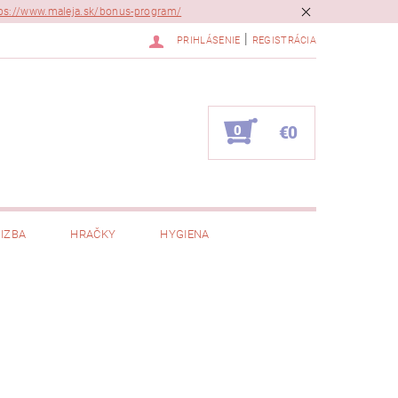
ps://www.maleja.sk/bonus-program/
|
PRIHLÁSENIE
REGISTRÁCIA
0
€0
IZBA
HRAČKY
HYGIENA