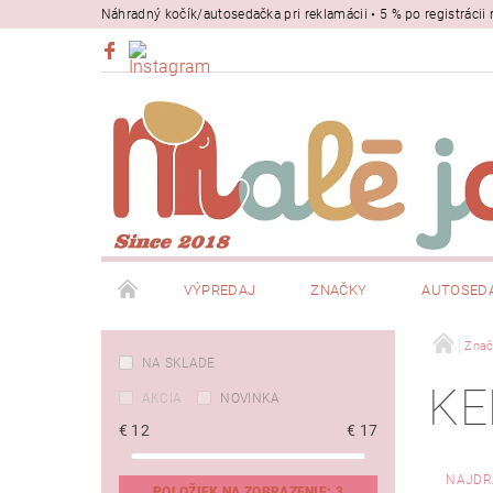
Náhradný kočík/autosedačka pri reklamácii • 5 % po registrác
VÝPREDAJ
ZNAČKY
AUTOSED
BEZPEČNOSŤ
NOSIČE
Znač
NA SKLADE
KE
AKCIA
NOVINKA
€
12
€
17
NAJDR
POLOŽIEK NA ZOBRAZENIE:
3