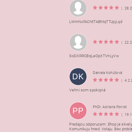
|
28.
LWmNcfACNtTABhtqTTJpjLqd
|
22.
SoDXRRCBqLaOpXTVnLyVw
Daniela Kohútová
DK
|
4.2
Veľmi som spokojná
PhDr. Adriana Ponist
PP
|
19.
Predajcu odporucam. Ehop je skvely
Komunikuju hned. Volaju. Bex probl