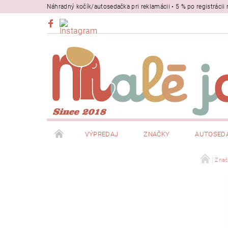
Náhradný kočík/autosedačka pri reklamácii • 5 % po registrác
VÝPREDAJ
ZNAČKY
AUTOSED
BEZPEČNOSŤ
NOSIČE
Znač