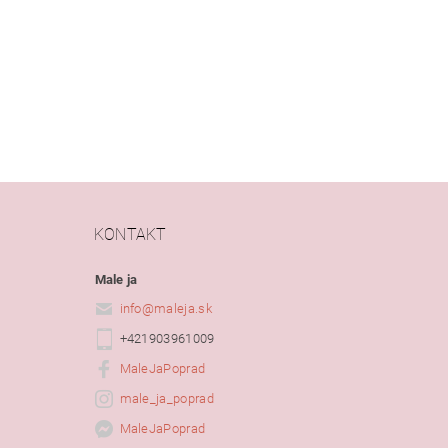
KONTAKT
Male ja
info
@
maleja.sk
+421903961009
MaleJaPoprad
male_ja_poprad
MaleJaPoprad