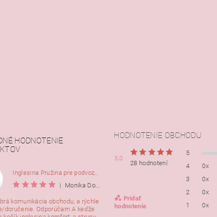
HODNOTENIE OBCHODU
DNÉ HODNOTENIE
KTOV
5
5,0
28 hodnotení
4
0x
Inglesina Pružina pre podvozok Comfort, 2ks
3
0x
|
Monika Dorušáková
2
0x
Pridať
brá komunikácia obchodu, a rýchle
1
0x
hodnotenie
e/doručenie. Odporúčam A keďže
 kočík inglesina komfort, a struny