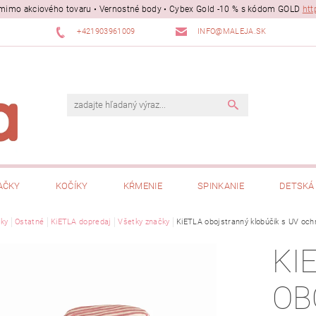
ii mimo akciového tovaru • Vernostné body • Cybex Gold -10 % s kódom GOLD
htt
+421903961009
INFO@MALEJA.SK
AČKY
KOČÍKY
KŔMENIE
SPINKANIE
DETSKÁ 
ky
Ostatné
KiETLA dopredaj
Všetky značky
KiETLA obojstranný klobúčik s UV oc
KI
OB