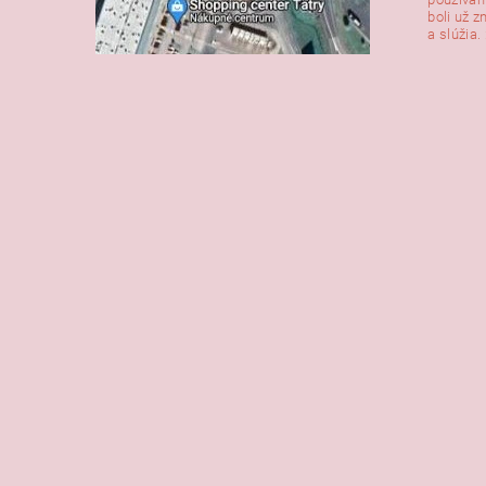
boli už z
a slúžia. 