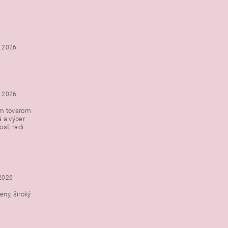
6.2026
5.2026
ým tovarom
á a výber
e s
sť, radi
h
.2026
ny, široký