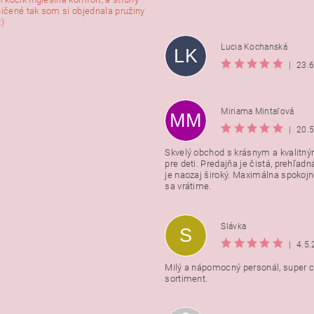
ničené tak som si objednala pružiny
:)
Lucia Kochanská
LK
|
23.
Miriama Mintaľová
MM
|
20.
Skvelý obchod s krásnym a kvalitn
pre deti. Predajňa je čistá, prehľadn
Vložením hodnotenie súhlasít
je naozaj široký. Maximálna spokojno
podmienkami ochrany osobnýc
sa vrátime.
údajov
Slávka
S
|
4.5
Milý a nápomocný personál, super ce
sortiment.