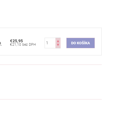
€25,95
a
€21,10 bez DPH