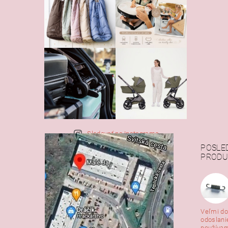
Sledovať na Instagrame
POSLE
PRODU
Veľmi do
odoslani
používam