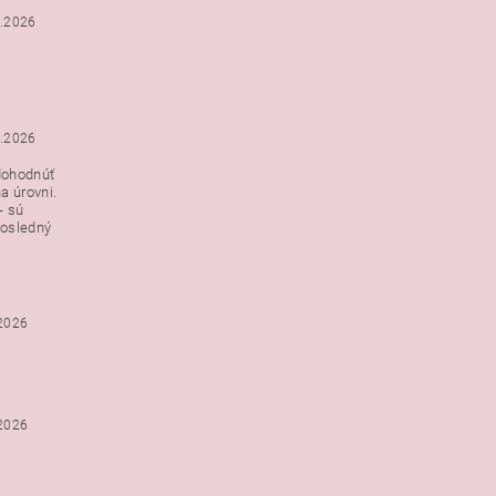
3.2026
3.2026
dohodnúť
a úrovni.
- sú
posledný
.2026
.2026