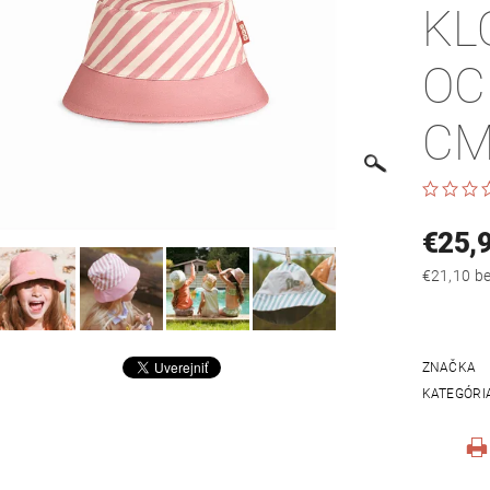
KL
OC
C
€25,
€21
ZNAČKA
KATEGÓRI