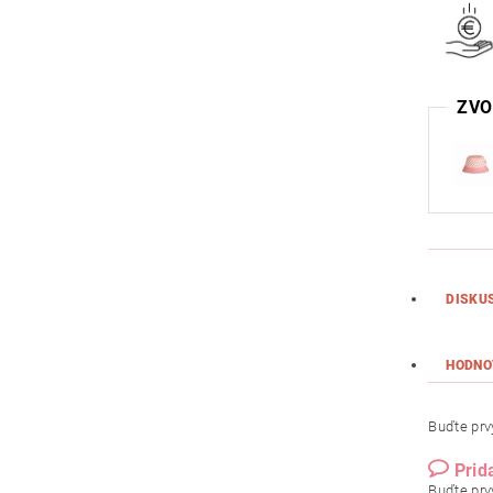
ZVO
DISKU
HODNO
Buďte prvý
Prid
Buďte prvý