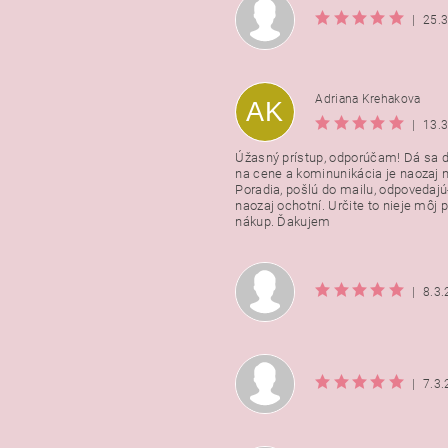
|
25.
Adriana Krehakova
AK
|
13.
Úžasný prístup, odporúčam! Dá sa 
na cene a kominunikácia je naozaj n
Poradia, pošlú do mailu, odpovedajú
naozaj ochotní. Určite to nieje môj 
nákup. Ďakujem
|
8.3
|
7.3