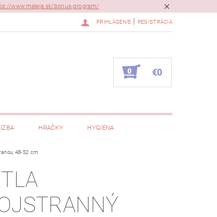
ps://www.maleja.sk/bonus-program/
|
PRIHLÁSENIE
REGISTRÁCIA
0
€0
IZBA
HRAČKY
HYGIENA
hranou 48-52 cm
ETLA
OJSTRANNÝ