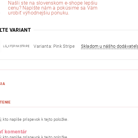
Našli ste na slovenskom e-shope lepšiu
cenu? Napíšte nám a pokúsime sa Vám
urobiť výhodnejšiu ponuku.
ĽTE VARIANT
Varianta: Pink Stripe
Skladom u nášho dodávateľ
LG_KF2PINKSTRIPE
SIA
TENIE
, kto napíše príspevok k tejto položke.
ať komentár
, kto napíše príspevok k tejto položke.