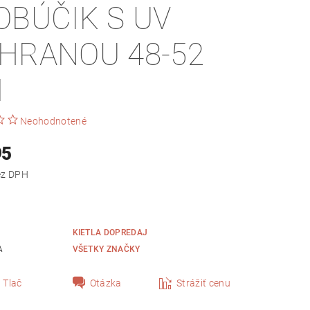
OBÚČIK S UV
HRANOU 48-52
M
Neohodnotené
95
,10 bez DPH
KIETLA DOPREDAJ
A
VŠETKY ZNAČKY
Tlač
Otázka
Strážiť cenu