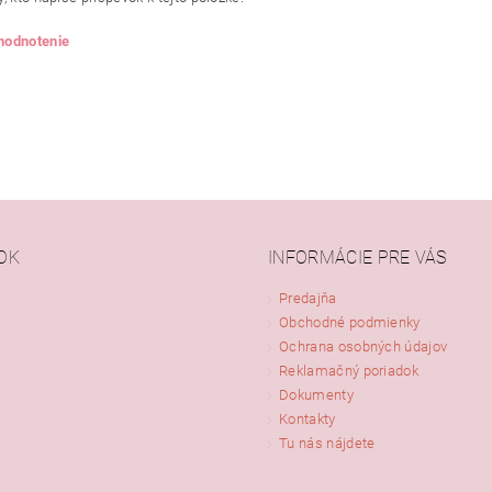
 hodnotenie
OK
INFORMÁCIE PRE VÁS
Predajňa
Obchodné podmienky
ním hodnotenie súhlasíte s
podmienkami ochrany osobných údajov
Ochrana osobných údajov
Reklamačný poriadok
Dokumenty
Kontakty
Tu nás nájdete