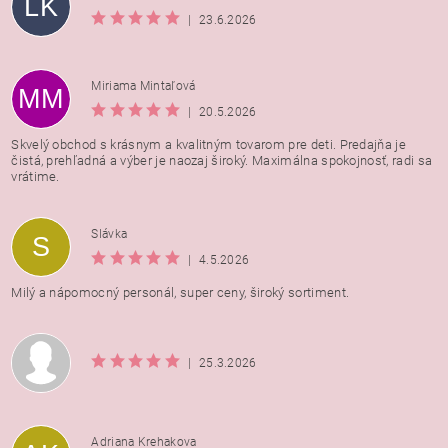
LK
|
23.6.2026
Miriama Mintaľová
MM
|
20.5.2026
Skvelý obchod s krásnym a kvalitným tovarom pre deti. Predajňa je
čistá, prehľadná a výber je naozaj široký. Maximálna spokojnosť, radi sa
vrátime.
Vložením hodnotenie súhlasíte s
podmienkami ochrany
Slávka
S
osobných údajov
|
4.5.2026
Milý a nápomocný personál, super ceny, široký sortiment.
|
25.3.2026
Adriana Krehakova