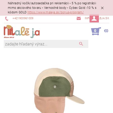
Náhradný kočík/autosedačka pri reklamácii • 5 % po registrácii
mimo akciového tovaru • Vernostné body • Cybex Gold -10 % s
kódom GOLD
https://www.maleja.sk/bonus-program/
+421903961009
INFO@MALEJA.SK
0
€0