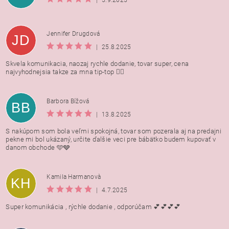
|
5.9.2025
Jennifer Drugdová
JD
|
25.8.2025
Skvela komunikacia, naozaj rychle dodanie, tovar super, cena
najvyhodnejsia takze za mna tip-top 👍🏻
Barbora Bížová
BB
|
13.8.2025
S nakúpom som bola veľmi spokojná, tovar som pozerala aj na predajni
pekne mi bol ukázaný, určite ďalšie veci pre bábätko budem kupovať v
danom obchode 🩵🩶
Kamila Harmanovà
KH
|
4.7.2025
Super komunikácia , rýchle dodanie , odporúčam 💕💕💕💕