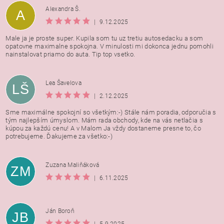
Alexandra Š.
A
|
9.12.2025
Male ja je proste super. Kupila som tu uz tretiu autosedacku a som
opatovne maximalne spokojna. V minulosti mi dokonca jednu pomohli
nainstalovat priamo do auta. Tip top vsetko.
Lea Šavelova
LŠ
|
2.12.2025
Sme maximálne spokojní so všetkým:-) Stále nám poradia, odporučia s
tým najlepším úmyslom. Mám rada obchody, kde na vás netlačia s
kúpou za každú cenu! A v Malom Ja vždy dostaneme presne to, čo
potrebujeme. Ďakujeme za všetko:-)
Zuzana Maliňáková
ZM
|
6.11.2025
Ján Boroň
JB