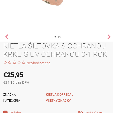
1
z 12
KIETLA ŠILTOVKA S OCHRANOU
KRKU S UV OCHRANOU 0-1 ROK
Neohodnotené
€25,95
€21,10 bez DPH
ZNAČKA
KIETLA DOPREDAJ
KATEGÓRIA
VŠETKY ZNAČKY
Otázka
Strážiť cenu