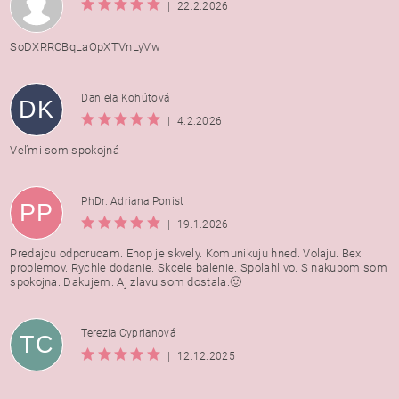
|
22.2.2026
SoDXRRCBqLaOpXTVnLyVw
Daniela Kohútová
DK
|
4.2.2026
Veľmi som spokojná
PhDr. Adriana Ponist
PP
|
19.1.2026
Predajcu odporucam. Ehop je skvely. Komunikuju hned. Volaju. Bex
problemov. Rychle dodanie. Skcele balenie. Spolahlivo. S nakupom som
spokojna. Dakujem. Aj zlavu som dostala.🙂
Terezia Cyprianová
TC
|
12.12.2025