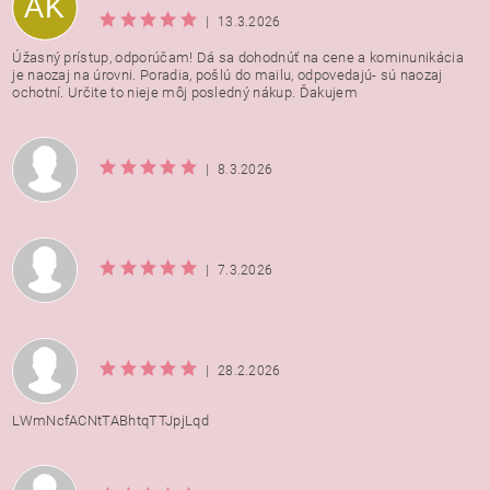
AK
|
13.3.2026
Úžasný prístup, odporúčam! Dá sa dohodnúť na cene a kominunikácia
je naozaj na úrovni. Poradia, pošlú do mailu, odpovedajú- sú naozaj
ochotní. Určite to nieje môj posledný nákup. Ďakujem
|
8.3.2026
|
7.3.2026
|
28.2.2026
LWmNcfACNtTABhtqTTJpjLqd