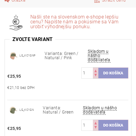
Našli ste na slovenskom e-shope lepšiu
cenu? Napíšte nám a pokúsime sa Vám
urobiť výhodnejšiu ponuku.
ZVOĽTE VARIANT
Skladom u
Varianta: Green /
nášho
LG_KC1GNP
Natural / Pink
dodávateľa
€25,95
€21,10 bez DPH
Varianta:
Skladom u nášho
LG_KC1GN
Natural / Green
dodávateľa
€25,95