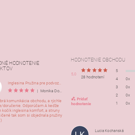
HODNOTENIE OBCHODU
DNÉ HODNOTENIE
KTOV
5
5,0
28 hodnotení
4
0x
Inglesina Pružina pre podvozok Comfort, 2ks
3
0x
|
Monika Dorušáková
2
0x
Pridať
brá komunikácia obchodu, a rýchle
1
0x
hodnotenie
e/doručenie. Odporúčam A keďže
 kočík inglesina komfort, a struny
ničené tak som si objednala pružiny
:)
Lucia Kochanská
LK