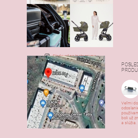
Sledovať na Instagrame
POSLE
PRODU
Veľmi do
odoslani
používam
boli už z
a slúžia. 