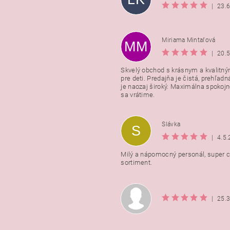
|
23.
Miriama Mintaľová
MM
|
20.
Skvelý obchod s krásnym a kvalitn
pre deti. Predajňa je čistá, prehľadn
Vložením hodnotenie súhlasít
je naozaj široký. Maximálna spokojno
podmienkami ochrany osobnýc
sa vrátime.
údajov
Slávka
S
|
4.5
Milý a nápomocný personál, super ce
sortiment.
|
25.