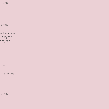
6.2026
5.2026
ým tovarom
á a výber
e s
sť, radi
h
.2026
ny, široký
3.2026