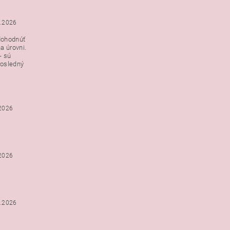
3.2026
dohodnúť
a úrovni.
- sú
posledný
.2026
.2026
2.2026