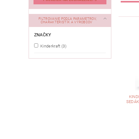
FILTROVANIE PODĽA PARAMETROV,
CHARAKTERISTÍK A VÝROBCOV
ZNAČKY
Kinderkraft
(3)
KIND
SEDÁK