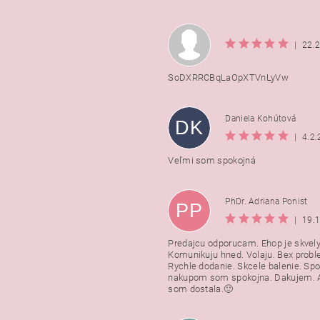
|
22.
SoDXRRCBqLaOpXTVnLyVw
Daniela Kohútová
DK
|
4.2
Veľmi som spokojná
PhDr. Adriana Ponist
PP
|
19.
Predajcu odporucam. Ehop je skvely
Komunikuju hned. Volaju. Bex probl
Rychle dodanie. Skcele balenie. Spo
nakupom som spokojna. Dakujem. A
som dostala.🙂