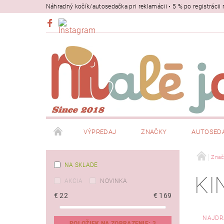
Náhradný kočík/autosedačka pri reklamácii • 5 % po registrác
VÝPREDAJ
ZNAČKY
AUTOSED
BEZPEČNOSŤ
NOSIČE
Znač
NA SKLADE
KI
AKCIA
NOVINKA
€
22
€
169
NAJDR
POLOŽIEK NA ZOBRAZENIE:
3