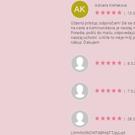
Adriana Krehakova
AK
|
13.
Úžasný prístup, odporúčam! Dá sa 
na cene a kominunikácia je naozaj n
Poradia, pošlú do mailu, odpovedajú
naozaj ochotní. Určite to nieje môj 
nákup. Ďakujem
|
8.3
|
7.3
|
28.
LWmNcfACNtTABhtqTTJpjLqd