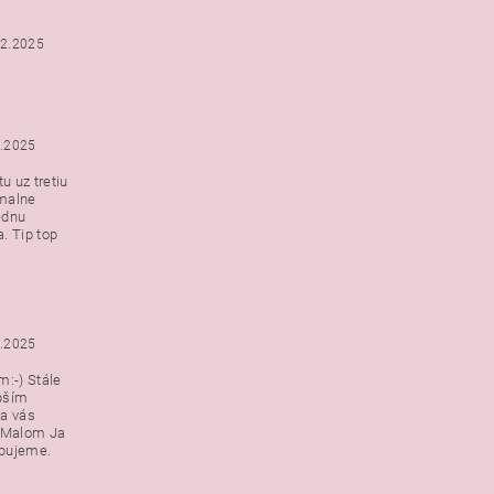
12.2025
2.2025
u uz tretiu
malne
ednu
. Tip top
2.2025
:-) Stále
epším
a vás
v Malom Ja
ebujeme.