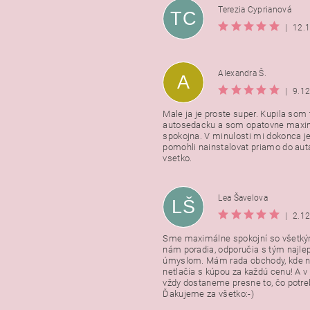
Terezia Cyprianová
TC
|
12.
Alexandra Š.
A
|
9.1
Male ja je proste super. Kupila som t
autosedacku a som opatovne maxi
spokojna. V minulosti mi dokonca j
pomohli nainstalovat priamo do auta
vsetko.
Lea Šavelova
LŠ
|
2.1
Sme maximálne spokojní so všetkým
nám poradia, odporučia s tým najl
úmyslom. Mám rada obchody, kde n
netlačia s kúpou za každú cenu! A 
vždy dostaneme presne to, čo potr
Ďakujeme za všetko:-)