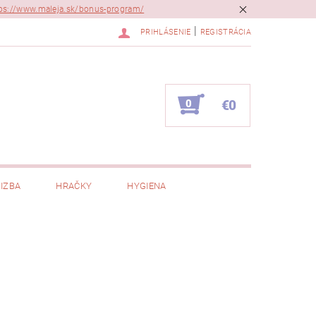
ps://www.maleja.sk/bonus-program/
|
PRIHLÁSENIE
REGISTRÁCIA
0
€0
IZBA
HRAČKY
HYGIENA