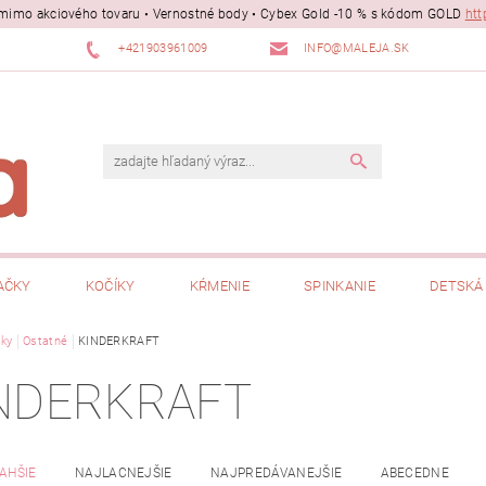
ii mimo akciového tovaru • Vernostné body • Cybex Gold -10 % s kódom GOLD
htt
+421903961009
INFO@MALEJA.SK
AČKY
KOČÍKY
KŔMENIE
SPINKANIE
DETSKÁ 
ky
Ostatné
KINDERKRAFT
NDERKRAFT
AHŠIE
NAJLACNEJŠIE
NAJPREDÁVANEJŠIE
ABECEDNE