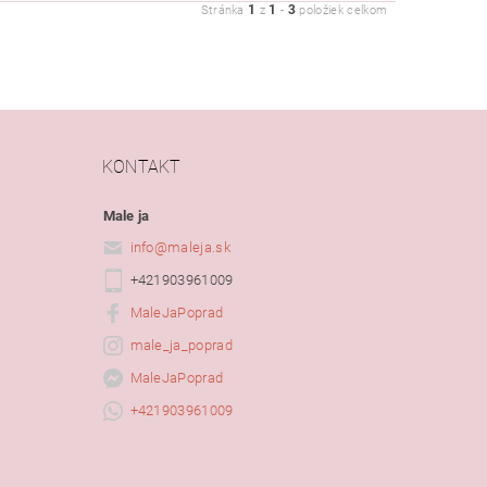
1
1
3
Stránka
z
-
položiek celkom
KONTAKT
Male ja
info
@
maleja.sk
+421903961009
MaleJaPoprad
male_ja_poprad
MaleJaPoprad
+421903961009