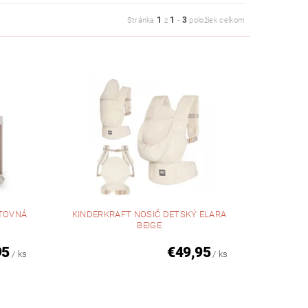
1
1
3
Stránka
z
-
položiek celkom
STOVNÁ
KINDERKRAFT NOSIČ DETSKÝ ELARA
BEIGE
95
€49,95
/ ks
/ ks