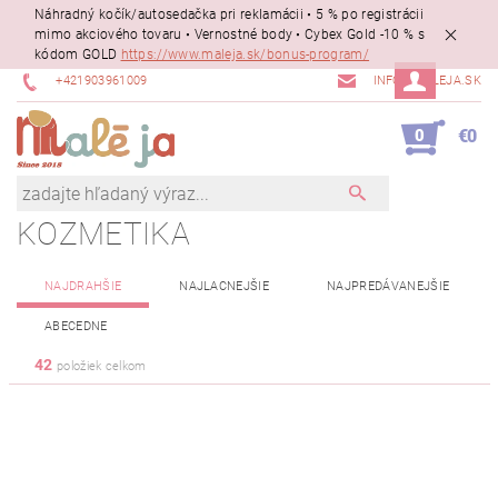
Náhradný kočík/autosedačka pri reklamácii • 5 % po registrácii
mimo akciového tovaru • Vernostné body • Cybex Gold -10 % s
kódom GOLD
https://www.maleja.sk/bonus-program/
+421903961009
INFO@MALEJA.SK
0
€0
KOZMETIKA
NAJDRAHŠIE
NAJLACNEJŠIE
NAJPREDÁVANEJŠIE
ABECEDNE
42
položiek celkom