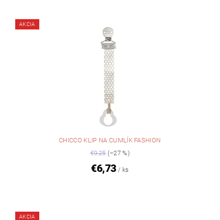
AKCIA
CHICCO KLIP NA CUMLÍK FASHION
€9,25
(–27 %)
€6,73
/ ks
AKCIA