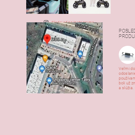
Sledovať na Instagrame
POSLE
PRODU
Veľmi do
odoslani
používam
boli už z
a slúžia. 