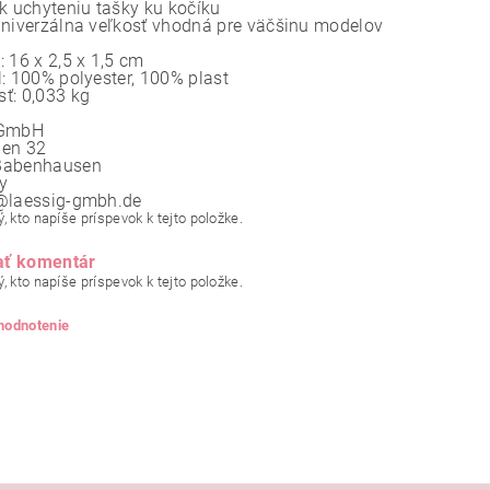
 k uchyteniu tašky ku kočíku
univerzálna veľkosť vhodná pre väčšinu modelov
 16 x 2,5 x 1,5 cm
l: 100% polyester, 100% plast
ť: 0,033 kg
 GmbH
men 32
Babenhausen
y
@laessig-gmbh.de
, kto napíše príspevok k tejto položke.
ať komentár
, kto napíše príspevok k tejto položke.
 hodnotenie