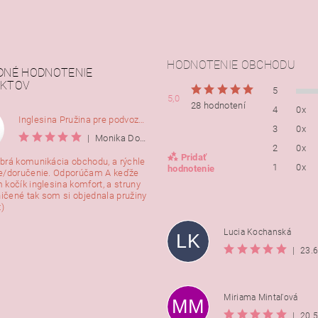
HODNOTENIE OBCHODU
DNÉ HODNOTENIE
KTOV
5
5,0
28 hodnotení
4
0x
Inglesina Pružina pre podvozok Comfort, 2ks
3
0x
|
Monika Dorušáková
2
0x
Pridať
brá komunikácia obchodu, a rýchle
1
0x
hodnotenie
e/doručenie. Odporúčam A keďže
 kočík inglesina komfort, a struny
ničené tak som si objednala pružiny
:)
Lucia Kochanská
LK
|
23.
Miriama Mintaľová
MM
|
20.