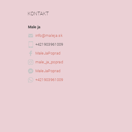
KONTAKT
Male ja
info
@
maleja.sk
+421903961009
MaleJaPoprad
male_ja_poprad
MaleJaPoprad
+421903961009