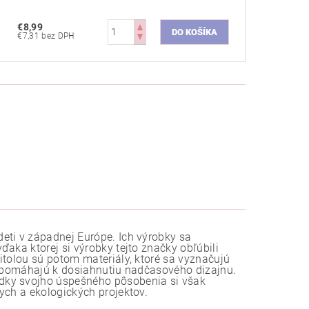
€8,99
€7,31 bez DPH
eti v západnej Európe. Ich výrobky sa
aka ktorej si výrobky tejto značky obľúbili
itolou sú potom materiály, ktoré sa vyznačujú
 napomáhajú k dosiahnutiu nadčasového dizajnu.
dky svojho úspešného pôsobenia si však
ych a ekologických projektov.