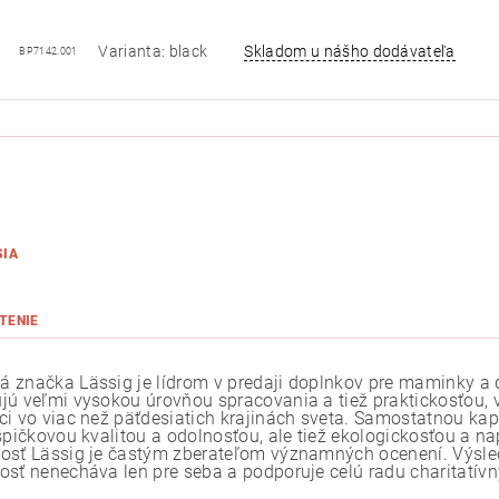
Varianta: black
Skladom u nášho dodávateľa
BP7142.001
SIA
TENIE
 značka Lässig je lídrom v predaji doplnkov pre maminky a d
jú veľmi vysokou úrovňou spracovania a tiež praktickosťou, vď
ci vo viac než päťdesiatich krajinách sveta. Samostatnou kap
 špičkovou kvalitou a odolnosťou, ale tiež ekologickosťou a
osť Lässig je častým zberateľom významných ocenení. Výsle
osť nenecháva len pre seba a podporuje celú radu charitatívn