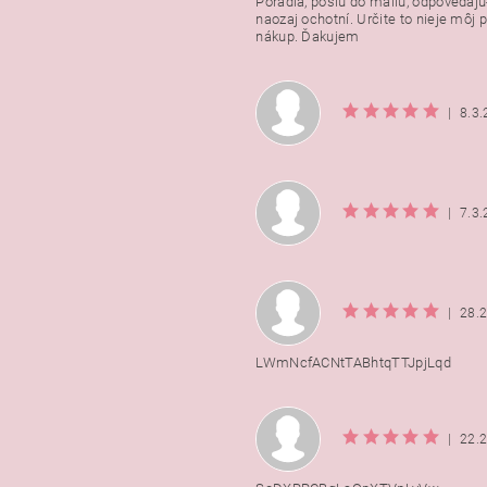
Poradia, pošlú do mailu, odpovedajú
naozaj ochotní. Určite to nieje môj 
nákup. Ďakujem
|
8.3
|
7.3
|
28.
LWmNcfACNtTABhtqTTJpjLqd
|
22.