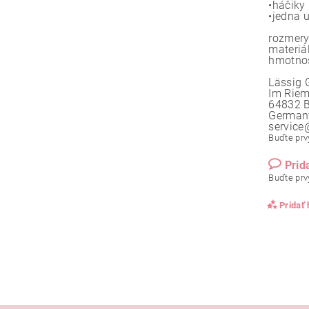
•háčiky
•jedna 
rozmery:
materiá
hmotnos
Lässig
Im Rie
64832 
German
service
Buďte prvý
Prid
Buďte prvý
Pridať