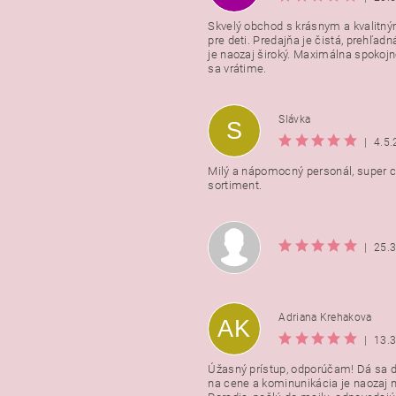
Skvelý obchod s krásnym a kvalitn
pre deti. Predajňa je čistá, prehľadn
Vložením hodnotenie súhlasít
je naozaj široký. Maximálna spokojno
podmienkami ochrany osobnýc
sa vrátime.
údajov
Slávka
S
|
4.5
Milý a nápomocný personál, super ce
sortiment.
|
25.
Adriana Krehakova
AK
|
13.
Úžasný prístup, odporúčam! Dá sa 
na cene a kominunikácia je naozaj n