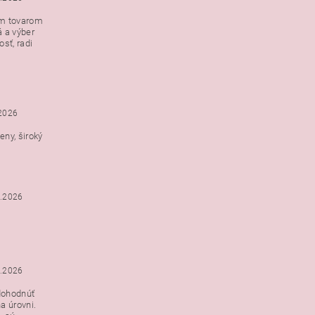
ým tovarom
á a výber
e s
sť, radi
h
.2026
ny, široký
3.2026
3.2026
dohodnúť
a úrovni.