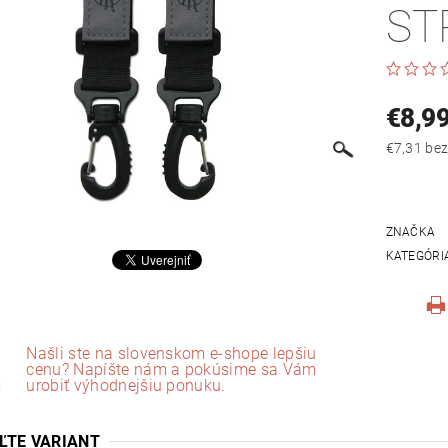
ST
€8,9
€7,31
ZNAČKA
KATEGÓRI
Našli ste na slovenskom e-shope lepšiu
cenu? Napíšte nám a pokúsime sa Vám
urobiť výhodnejšiu ponuku.
ĽTE VARIANT