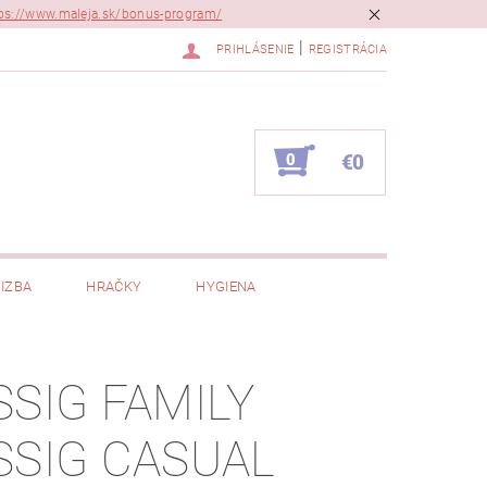
ps://www.maleja.sk/bonus-program/
|
PRIHLÁSENIE
REGISTRÁCIA
0
€0
IZBA
HRAČKY
HYGIENA
SSIG FAMILY
SSIG CASUAL