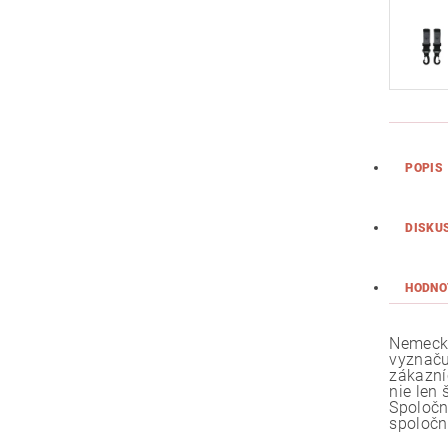
POPIS
DISKU
HODNO
Nemecká
vyznaču
zákazní
nie len
Spoločn
spoločn