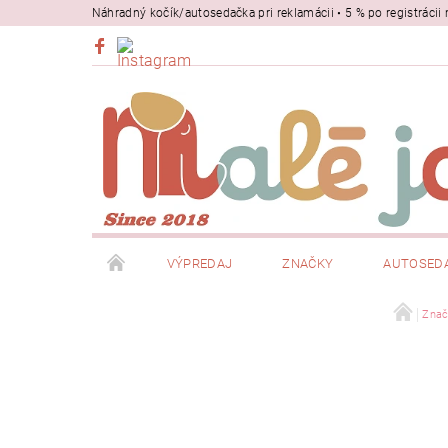
Náhradný kočík/autosedačka pri reklamácii • 5 % po registrác
VÝPREDAJ
ZNAČKY
AUTOSED
BEZPEČNOSŤ
NOSIČE
Znač