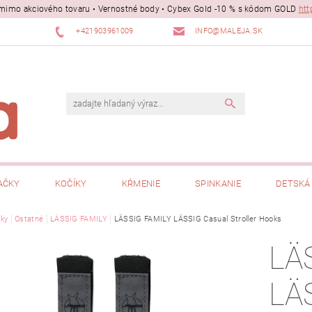
ii mimo akciového tovaru • Vernostné body • Cybex Gold -10 % s kódom GOLD
htt
+421903961009
INFO@MALEJA.SK
AČKY
KOČÍKY
KŔMENIE
SPINKANIE
DETSKÁ 
ky
Ostatné
LÄSSIG FAMILY
LÄSSIG FAMILY LÄSSIG Casual Stroller Hooks
LÄ
LÄ