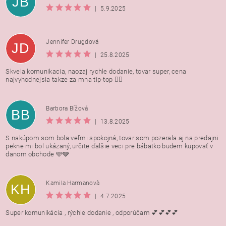
JB
|
5.9.2025
Jennifer Drugdová
JD
|
25.8.2025
Skvela komunikacia, naozaj rychle dodanie, tovar super, cena
najvyhodnejsia takze za mna tip-top 👍🏻
Barbora Bížová
BB
|
13.8.2025
S nakúpom som bola veľmi spokojná, tovar som pozerala aj na predajni
pekne mi bol ukázaný, určite ďalšie veci pre bábätko budem kupovať v
danom obchode 🩵🩶
Kamila Harmanovà
KH
|
4.7.2025
Super komunikácia , rýchle dodanie , odporúčam 💕💕💕💕