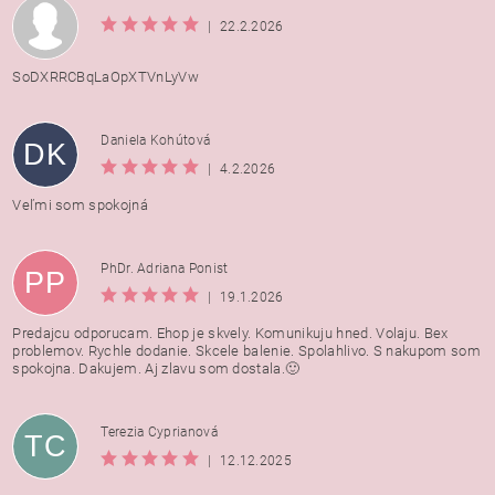
|
22.2.2026
SoDXRRCBqLaOpXTVnLyVw
Daniela Kohútová
DK
|
4.2.2026
Veľmi som spokojná
PhDr. Adriana Ponist
PP
|
19.1.2026
Predajcu odporucam. Ehop je skvely. Komunikuju hned. Volaju. Bex
problemov. Rychle dodanie. Skcele balenie. Spolahlivo. S nakupom som
spokojna. Dakujem. Aj zlavu som dostala.🙂
Terezia Cyprianová
TC
|
12.12.2025