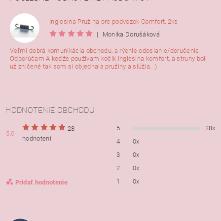
Inglesina Pružina pre podvozok Comfort, 2ks
|
Monika Dorušáková
Veľmi dobrá komunikácia obchodu, a rýchle odoslanie/doručenie.
Odporúčam A keďže používam kočík inglesina komfort, a struny boli
už zničené tak som si objednala pružiny a slúžia. :)
HODNOTENIE OBCHODU
5
28x
28
5,0
hodnotení
4
0x
3
0x
2
0x
1
0x
Pridať hodnotenie