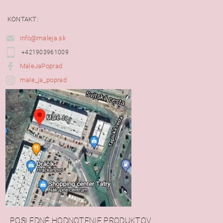
KONTAKT:
info@maleja.sk
+421903961009
MaleJaPoprad
male_ja_poprad
POSLEDNÉ HODNOTENIE PRODUKTOV