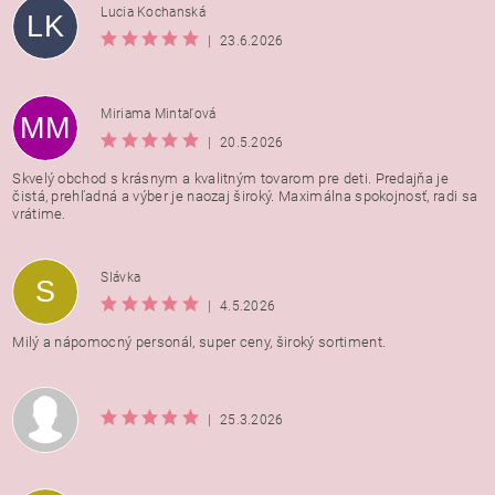
Lucia Kochanská
LK
|
23.6.2026
Miriama Mintaľová
MM
|
20.5.2026
Skvelý obchod s krásnym a kvalitným tovarom pre deti. Predajňa je
čistá, prehľadná a výber je naozaj široký. Maximálna spokojnosť, radi sa
vrátime.
Vložením hodnotenie súhlasíte s
podmienkami ochrany
Slávka
S
osobných údajov
|
4.5.2026
Milý a nápomocný personál, super ceny, široký sortiment.
|
25.3.2026