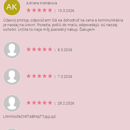
Adriana Krehakova
AK
|
13.3.2026
Úžasný prístup, odporúčam! Dá sa dohodnúť na cene a kominunikácia
je naozaj na úrovni. Poradia, pošlú do mailu, odpovedajú- sú naozaj
ochotní. Určite to nieje môj posledný nákup. Ďakujem
|
8.3.2026
|
7.3.2026
|
28.2.2026
LWmNcfACNtTABhtqTTJpjLqd