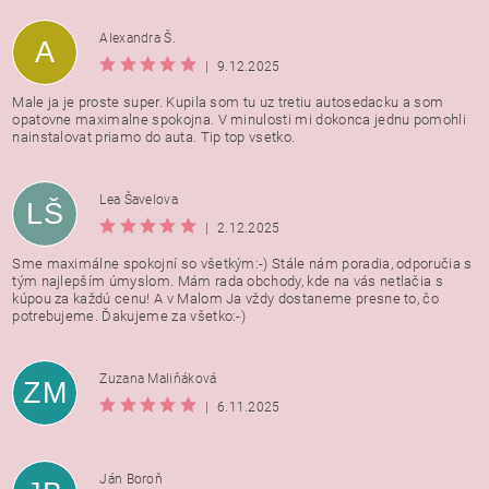
Alexandra Š.
A
|
9.12.2025
Male ja je proste super. Kupila som tu uz tretiu autosedacku a som
opatovne maximalne spokojna. V minulosti mi dokonca jednu pomohli
nainstalovat priamo do auta. Tip top vsetko.
Lea Šavelova
LŠ
|
2.12.2025
Sme maximálne spokojní so všetkým:-) Stále nám poradia, odporučia s
tým najlepším úmyslom. Mám rada obchody, kde na vás netlačia s
kúpou za každú cenu! A v Malom Ja vždy dostaneme presne to, čo
potrebujeme. Ďakujeme za všetko:-)
Zuzana Maliňáková
ZM
|
6.11.2025
Ján Boroň