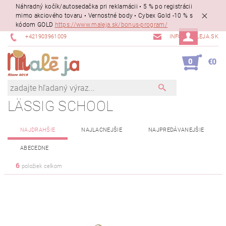
Náhradný kočík/autosedačka pri reklamácii • 5 % po registrácii
mimo akciového tovaru • Vernostné body • Cybex Gold -10 % s
kódom GOLD
https://www.maleja.sk/bonus-program/
+421903961009
INFO@MALEJA.SK
0
€0
LÄSSIG SCHOOL
NAJDRAHŠIE
NAJLACNEJŠIE
NAJPREDÁVANEJŠIE
ABECEDNE
6
položiek celkom