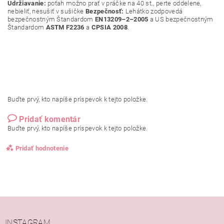
Udržiavanie:
poťah možno prať v práčke na 40 st., perte oddelene,
nebieliť, nesušiť v sušičke
Bezpečnosť:
Lehátko zodpovedá
bezpečnostným Štandardom
EN13209–2–2005
a US bezpečnostným
Štandardom
ASTM F2236
a
CPSIA 2008
.
Buďte prvý, kto napíše príspevok k tejto položke.
Pridať komentár
Buďte prvý, kto napíše príspevok k tejto položke.
Pridať hodnotenie
INSTAGRAM