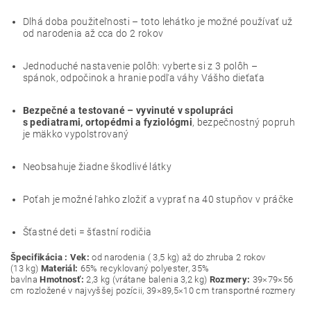
Dlhá doba použiteľnosti – toto lehátko je možné používať už
od narodenia až cca do 2 rokov
Jednoduché nastavenie polôh: vyberte si z 3 polôh –
spánok, odpočinok a hranie podľa váhy Vášho dieťaťa
Bezpečné a testované – vyvinuté v spolupráci
s pediatrami, ortopédmi a fyziológmi
, bezpečnostný popruh
je mäkko vypolstrovaný
Neobsahuje žiadne škodlivé látky
Poťah je možné ľahko zložiť a vyprať na 40 stupňov v práčke
Šťastné deti = šťastní rodičia
Špecifikácia :
Vek:
od narodenia ( 3,5 kg) až do zhruba 2 rokov
(13 kg)
Materiál:
65% recyklovaný polyester, 35%
bavlna
Hmotnosť:
2,3 kg (vrátane balenia 3,2 kg)
Rozmery:
39×79×56
cm rozložené v najvyššej pozícii, 39×89,5×10 cm transportné rozmery