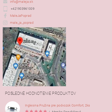
info@maleja.sk
+421903961009
MaleJaPoprad
male_ja_poprad
POSLEDNÉ HODNOTENIE PRODUKTOV
Inglesina Pružina pre podvozok Comfort, 2ks
|
Monika Dorušáková