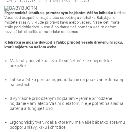
Ergonomické lehátko s prirodzeným hojdaním Vášho bábätka
Keď sa
Vaše deti bezpečne hrajú alebo odpočívajú v lehátku Babybjorn,
môžete si aj vy v kľude pripraviť kávu alebo večeru, Vaše deti máte
stále pod dohľadom. Veselé hojdanie tiež pomáha Vašim deťom
rozvíjať ich stabilitu a motorické schopnosti.
K lehátku je možné dokúpiť a ľahko prirobiť veselú drevenú hračku,
ktorú nájdete na našom webe.
Materiály použité na ležadle sú šetrné k jemnej detskej
pokožke.
Ľahké a ľahko prenosné, jednoduché na používanie doma aj
na cestách
S výhradne prirodzeným hojdaním – jemné prirodzené
hojdanie Vami alebo Vašim dieťaťom, nie je potrebná žiadna
batéria a funguje ticho
Ergonomický tvar, vďaka ktorému má Vaše bábätko správnu
podporu hlavy, krku i chrbtice