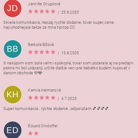
Jennifer Drugdová
JD
|
25.8.2025
Skvela komunikacia, naozaj rychle dodanie, tovar super, cena
najvyhodnejsia takze za mna tip-top 👍🏻
Barbora Bížová
BB
|
13.8.2025
S nakúpom som bola veľmi spokojná, tovar som pozerala aj na predajni
pekne mi bol ukázaný, určite ďalšie veci pre bábätko budem kupovať v
danom obchode 🩵🩶
Kamila Harmanovà
KH
|
4.7.2025
Super komunikácia , rýchle dodanie , odporúčam 💕💕💕💕
Eduard Dindoffer
ED