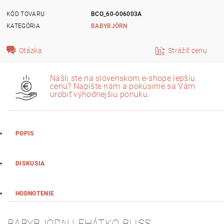
KÓD TOVARU
BCO_60-006003A
KATEGÓRIA
BABYBJÖRN
Otázka
Strážiť cenu
Našli ste na slovenskom e-shope lepšiu
cenu? Napíšte nám a pokúsime sa Vám
urobiť výhodnejšiu ponuku.
POPIS
DISKUSIA
HODNOTENIE
BABYBJÖRN
LEHÁTKO BLISS