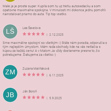
Male ja je proste super. Kupila som tu uz tretiu autosedacku a som
opatovne maximalne spokojna. V minulosti mi dokonca jednu pomohli
nainstalovat priamo do auta. Tip top vsetko.
Lea Šavelova
LŠ
|
2.12.2025
Sme maximálne spokojní so všetkým:-) Stále nám poradia, odporučia s
tým najlepším úmyslom. Mám rada obchody, kde na vás netlačia s
kúpou za každú cenu! A v Malom Ja vždy dostaneme presne to, čo
potrebujeme. Ďakujeme za všetko:-)
Zuzana Maliňáková
ZM
|
6.11.2025
Ján Boroň
JB
|
5.9.2025