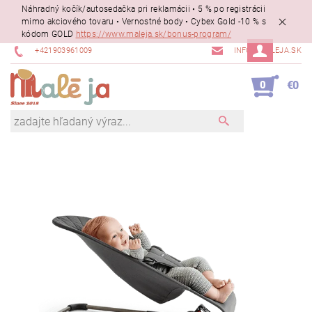
Náhradný kočík/autosedačka pri reklamácii • 5 % po registrácii
mimo akciového tovaru • Vernostné body • Cybex Gold -10 % s
kódom GOLD
https://www.maleja.sk/bonus-program/
+421903961009
INFO@MALEJA.SK
0
€0