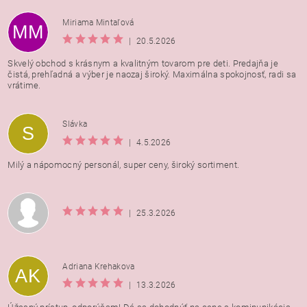
Miriama Mintaľová
MM
|
20.5.2026
Skvelý obchod s krásnym a kvalitným tovarom pre deti. Predajňa je
čistá, prehľadná a výber je naozaj široký. Maximálna spokojnosť, radi sa
vrátime.
Vložením hodnotenie súhlasíte s
podmienkami ochrany
Slávka
S
osobných údajov
|
4.5.2026
Milý a nápomocný personál, super ceny, široký sortiment.
|
25.3.2026
Adriana Krehakova
AK
|
13.3.2026