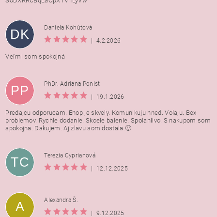
SoDXRRCBqLaOpXTVnLyVw
Daniela Kohútová
DK
|
4.2.2026
Veľmi som spokojná
PhDr. Adriana Ponist
PP
|
19.1.2026
Predajcu odporucam. Ehop je skvely. Komunikuju hned. Volaju. Bex
problemov. Rychle dodanie. Skcele balenie. Spolahlivo. S nakupom som
spokojna. Dakujem. Aj zlavu som dostala.🙂
Terezia Cyprianová
TC
|
12.12.2025
Alexandra Š.
A
|
9.12.2025