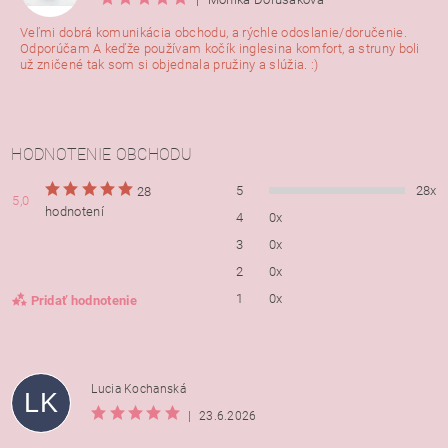
Veľmi dobrá komunikácia obchodu, a rýchle odoslanie/doručenie.
Odporúčam A keďže používam kočík inglesina komfort, a struny boli
už zničené tak som si objednala pružiny a slúžia. :)
HODNOTENIE OBCHODU
5
28x
28
5,0
hodnotení
4
0x
3
0x
2
0x
1
0x
Pridať hodnotenie
Lucia Kochanská
LK
|
23.6.2026