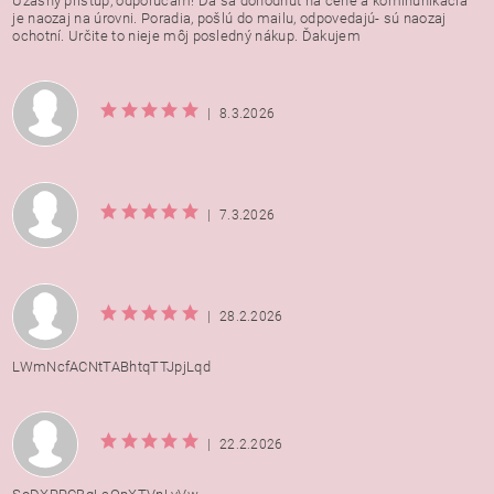
Úžasný prístup, odporúčam! Dá sa dohodnúť na cene a kominunikácia
je naozaj na úrovni. Poradia, pošlú do mailu, odpovedajú- sú naozaj
ochotní. Určite to nieje môj posledný nákup. Ďakujem
|
8.3.2026
|
7.3.2026
|
28.2.2026
LWmNcfACNtTABhtqTTJpjLqd
|
22.2.2026