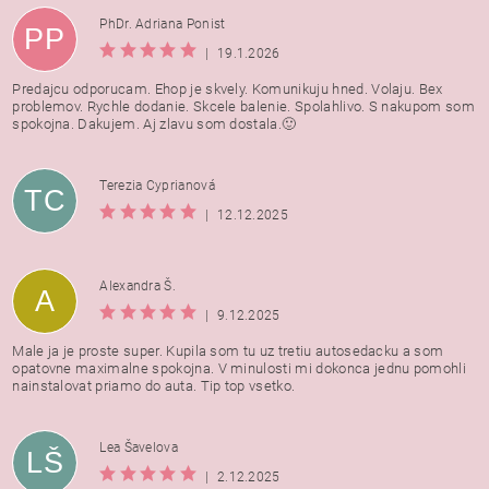
PhDr. Adriana Ponist
PP
|
19.1.2026
Predajcu odporucam. Ehop je skvely. Komunikuju hned. Volaju. Bex
problemov. Rychle dodanie. Skcele balenie. Spolahlivo. S nakupom som
spokojna. Dakujem. Aj zlavu som dostala.🙂
Terezia Cyprianová
TC
|
12.12.2025
Alexandra Š.
A
|
9.12.2025
Male ja je proste super. Kupila som tu uz tretiu autosedacku a som
opatovne maximalne spokojna. V minulosti mi dokonca jednu pomohli
nainstalovat priamo do auta. Tip top vsetko.
Lea Šavelova
LŠ
|
2.12.2025