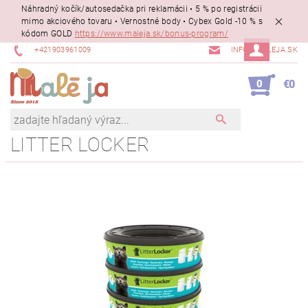
Náhradný kočík/autosedačka pri reklamácii • 5 % po registrácii
mimo akciového tovaru • Vernostné body • Cybex Gold -10 % s
kódom GOLD
https://www.maleja.sk/bonus-program/
+421903961009
INFO@MALEJA.SK
0
€0
LITTER LOCKER