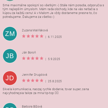
Sme maximálne spokojní so všetkým:-) Stále nám poradia, odporučia s
tým najlepším úmyslom. Mám rada obchody, kde na vás netlačia s
kúpou za každú cenu! A v Malom Ja vždy dostaneme presne to, čo
potrebujeme. Ďakujeme za všetko:-)
Zuzana Maliňáková
ZM
|
6.11.2025
Ján Boroň
JB
|
5.9.2025
Jennifer Drugdová
JD
|
25.8.2025
Skvela komunikacia, naozaj rychle dodanie, tovar super, cena
najvyhodnejsia takze za mna tip-top 👍🏻
Barbora Bížová