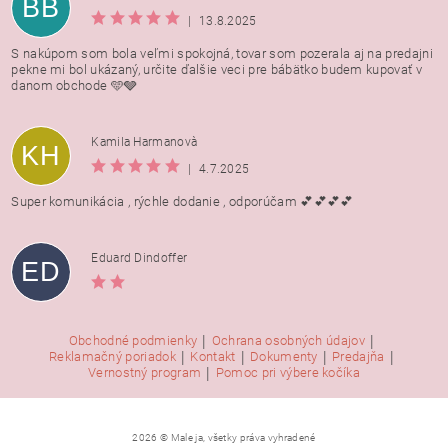
BB
|
13.8.2025
S nakúpom som bola veľmi spokojná, tovar som pozerala aj na predajni
pekne mi bol ukázaný, určite ďalšie veci pre bábätko budem kupovať v
danom obchode 🩵🩶
Kamila Harmanovà
KH
|
4.7.2025
Super komunikácia , rýchle dodanie , odporúčam 💕💕💕💕
Eduard Dindoffer
ED
|
|
Obchodné podmienky
Ochrana osobných údajov
|
|
|
|
Reklamačný poriadok
Kontakt
Dokumenty
Predajňa
|
Vernostný program
Pomoc pri výbere kočíka
2026 © Male ja, všetky práva vyhradené