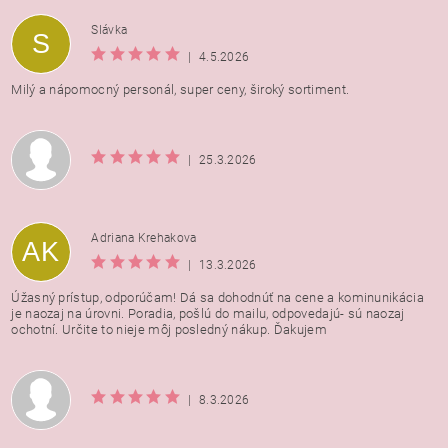
Vložením hodnotenie súhlasíte s
podmienkami ochrany
Slávka
S
osobných údajov
|
4.5.2026
Milý a nápomocný personál, super ceny, široký sortiment.
|
25.3.2026
Adriana Krehakova
AK
|
13.3.2026
Úžasný prístup, odporúčam! Dá sa dohodnúť na cene a kominunikácia
je naozaj na úrovni. Poradia, pošlú do mailu, odpovedajú- sú naozaj
ochotní. Určite to nieje môj posledný nákup. Ďakujem
|
8.3.2026