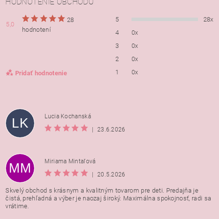
HODNOTENIE OBCHODU
5
28x
28
5,0
hodnotení
4
0x
3
0x
2
0x
1
0x
Pridať hodnotenie
Lucia Kochanská
LK
|
23.6.2026
Miriama Mintaľová
MM
|
20.5.2026
Skvelý obchod s krásnym a kvalitným tovarom pre deti. Predajňa je
čistá, prehľadná a výber je naozaj široký. Maximálna spokojnosť, radi sa
vrátime.