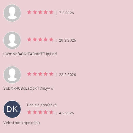
|
7.3.2026
|
28.2.2026
LWmNcfACNtTABhtqTTJpjLqd
|
22.2.2026
SoDXRRCBqLaOpXTVnLyVw
Daniela Kohútová
DK
|
4.2.2026
Veľmi som spokojná