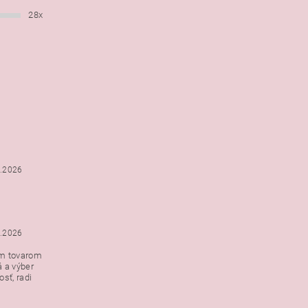
28x
6.2026
5.2026
ým tovarom
á a výber
e s
sť, radi
h