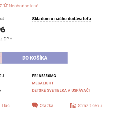
Neohodnotené
sť
Skladom u nášho dodávateľa
96
,85 bez DPH
RU
FB185850MG
MEGALIGHT
A
DETSKÉ SVETIELKA A USPÁVAČI
Tlač
Otázka
Strážiť cenu