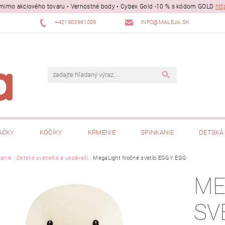
ii mimo akciového tovaru • Vernostné body • Cybex Gold -10 % s kódom GOLD
htt
+421903961009
INFO@MALEJA.SK
AČKY
KOČÍKY
KŔMENIE
SPINKANIE
DETSKÁ 
kanie
Detské svetielka a uspávači
MegaLight Nočné svetlo EGGY EGG
ME
SV