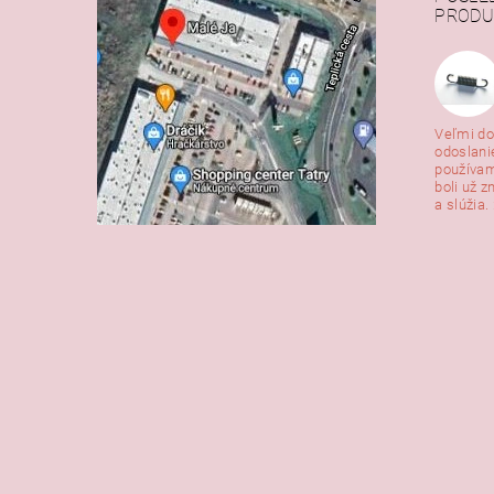
PRODU
Veľmi do
odoslani
používam
boli už z
a slúžia. 