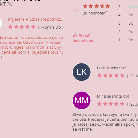
KTOV
5
5,0
28 hodnotení
4
0x
Inglesina Pružina pre podvozok Comfort, 2ks
3
0x
|
Monika Dorušáková
2
0x
Pridať
brá komunikácia obchodu, a rýchle
1
0x
hodnotenie
e/doručenie. Odporúčam A keďže
 kočík inglesina komfort, a struny
ničené tak som si objednala pružiny
:)
Lucia Kochanská
LK
|
23.
Miriama Mintaľová
MM
|
20.
Skvelý obchod s krásnym a kvalitn
pre deti. Predajňa je čistá, prehľadn
Vložením hodnotenie súhlasít
je naozaj široký. Maximálna spokojno
podmienkami ochrany osobnýc
sa vrátime.
údajov