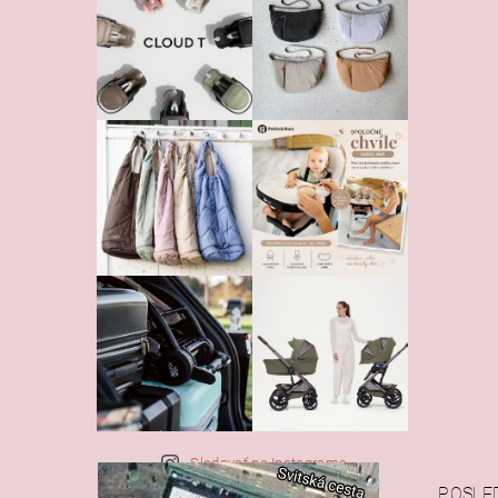
Vlože
Sledovať na Instagrame
POSLE