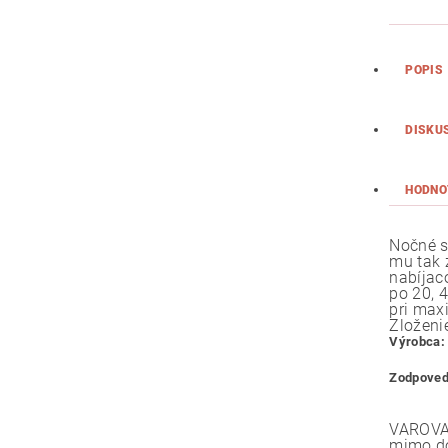
POPIS
DISKU
HODNO
Nočné s
mu tak 
nabíjac
po 20, 
pri max
Zloženi
Výrobca:
Zodpoved
VAROVAN
mimo do