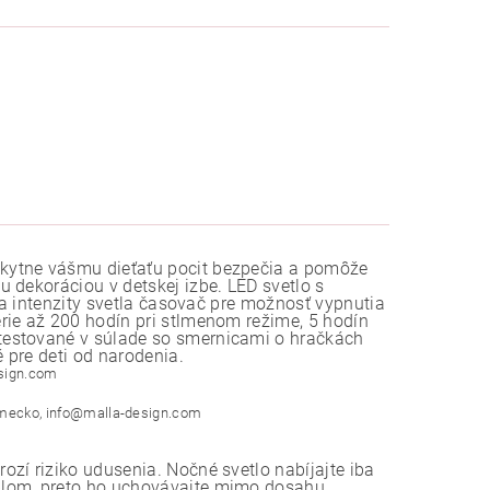
kytne vášmu dieťaťu pocit bezpečia a pomôže
 dekoráciou v detskej izbe. LED svetlo s
ia intenzity svetla časovač pre možnosť vypnutia
rie až 200 hodín pri stlmenom režime, 5 hodín
testované v súlade so smernicami o hračkách
 pre deti od narodenia.
sign.com
mecko, info@malla-design.com
zí riziko udusenia. Nočné svetlo nabíjajte iba
blom, preto ho uchovávajte mimo dosahu