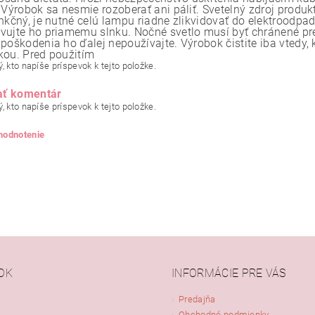
 Výrobok sa nesmie rozoberať ani páliť. Svetelný zdroj produkt
unkčný, je nutné celú lampu riadne zlikvidovať do elektroodp
vujte ho priamemu slnku. Nočné svetlo musí byť chránené pre
 poškodenia ho ďalej nepoužívajte. Výrobok čistite iba vtedy, 
kou. Pred použitím
, kto napíše príspevok k tejto položke.
ať komentár
, kto napíše príspevok k tejto položke.
 hodnotenie
OK
INFORMÁCIE PRE VÁS
Predajňa
Obchodné podmienky