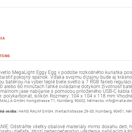
SIA
TENIE
vetlo MegaLight Eggy Egg v podobe rozkošného kuriatka pos
zaistiť pokojný spánok. Vďaka svojmu dizajnu bude aj krásnou
ou batériou na výber teplé biele svetlo a 7 RGB farieb regulác
40 alebo 60 minútach ľahké ovládanie dotykom životnosť baté
imálnom jase nabíjanie s pomocou priloženého USB-C kábla 
e: polykarbonát, silikón Rozmery: 104 x 104 x 118 mm Vhodné
MALLA GmbH, Konigstrasse 71, Nürnberg, 90402, Německo, info@malla-de
ná osoba:
HANS RAUM GmbH, Wertachstrasse 29-33, Nürnberg, 90451, Ně
IE: Odstráňte všetky obalové materiály mimo dosahu detí, hro
sahu dieťaťa. Hrozí nebezpečenstvo uškrtenia nabíjacím ká