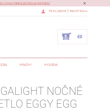
ps://www.maleja.sk/bonus-program/
|
PRIHLÁSENIE
REGISTRÁCIA
0
€0
IZBA
HRAČKY
HYGIENA
GALIGHT NOČNÉ
ETLO EGGY EGG