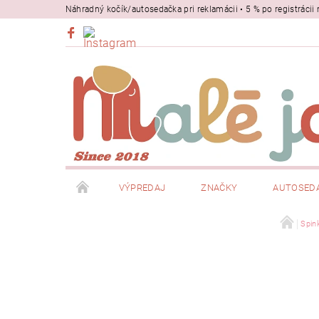
Náhradný kočík/autosedačka pri reklamácii • 5 % po registrác
VÝPREDAJ
ZNAČKY
AUTOSED
BEZPEČNOSŤ
NOSIČE
Spin