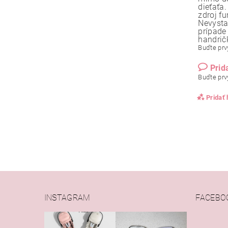
dieťaťa.
zdroj f
Nevysta
prípade
handrič
Buďte prvý
Prid
Buďte prvý
Pridať
INSTAGRAM
FACEBO