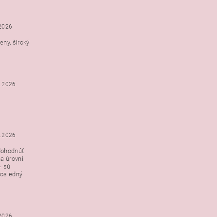
.2026
ny, široký
3.2026
3.2026
dohodnúť
a úrovni.
- sú
posledný
.2026