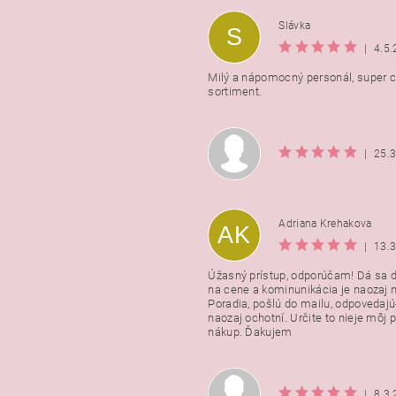
Slávka
S
|
4.5
Milý a nápomocný personál, super ce
sortiment.
|
25.
Adriana Krehakova
AK
|
13.
Úžasný prístup, odporúčam! Dá sa 
na cene a kominunikácia je naozaj n
Poradia, pošlú do mailu, odpovedajú
naozaj ochotní. Určite to nieje môj 
nákup. Ďakujem
|
8.3