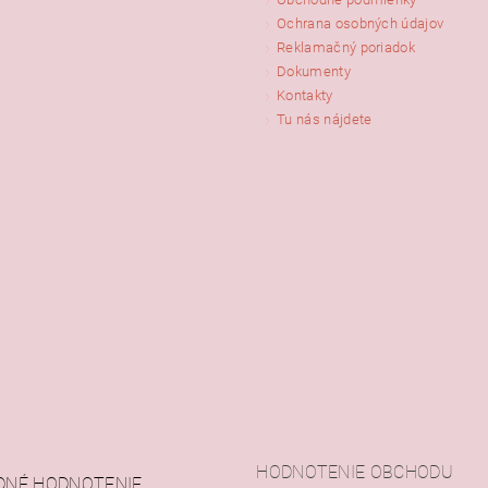
ním hodnotenie súhlasíte s
podmienkami ochrany osobných údajov
Ochrana osobných údajov
Reklamačný poriadok
Dokumenty
Kontakty
Tu nás nájdete
HODNOTENIE OBCHODU
DNÉ HODNOTENIE