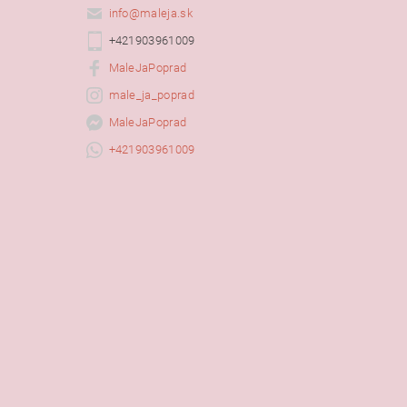
info
@
maleja.sk
+421903961009
MaleJaPoprad
male_ja_poprad
MaleJaPoprad
+421903961009