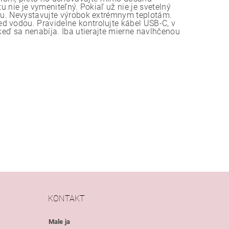
u nie je vymeniteľný. Pokiaľ už nie je svetelný
adu. Nevystavujte výrobok extrémnym teplotám.
d vodou. Pravidelne kontrolujte kábel USB-C, v
keď sa nenabíja. Iba utierajte mierne navlhčenou
KONTAKT
Male ja