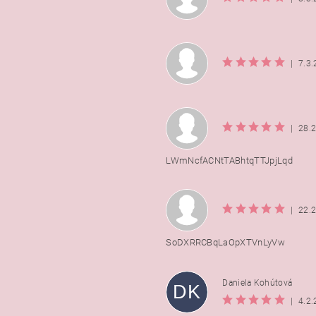
|
7.3
|
28.
LWmNcfACNtTABhtqTTJpjLqd
|
22.
SoDXRRCBqLaOpXTVnLyVw
Daniela Kohútová
DK
|
4.2