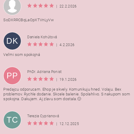
|
22.2.2026
SoDXRRCBqLaOpXTVnLyVw
Daniela Kohútová
DK
|
4.2.2026
Veľmi som spokojná
PhDr. Adriana Ponist
PP
|
19.1.2026
Predajcu odporucam. Ehop je skvely. Komunikuju hned. Volaju. Bex
problemov. Rychle dodanie. Skcele balenie. Spolahlivo. S nakupom som
spokojna. Dakujem. Aj zlavu som dostala.🙂
Terezia Cyprianová
TC
|
12.12.2025