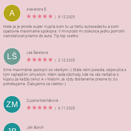
Alexandra Š.
A
|
9.12.2025
Male ja je proste super. Kupila som tu uz tretiu autosedacku a som
opatovne maximalne spokojna. V minulosti mi dokonca jednu pomohli
nainstalovat priamo do auta. Tip top vsetko.
Lea Šavelova
LŠ
|
2.12.2025
Sme maximálne spokojní so všetkým:-) Stále nám poradia, odporučia s
tým najlepším úmyslom. Mám rada obchody, kde na vás netlačia s
kúpou za každú cenu! A v Malom Ja vždy dostaneme presne to, čo
potrebujeme. Ďakujeme za všetko:-)
Zuzana Maliňáková
ZM
|
6.11.2025
Ján Boroň