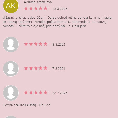
Adriana Krehakova
AK
|
13.3.2026
Úžasný prístup, odporúčam! Dá sa dohodnúť na cene a kominunikácia
je naozaj na úrovni. Poradia, pošlú do mailu, odpovedajú- sú naozaj
ochotní. Určite to nieje môj posledný nákup. Ďakujem
|
8.3.2026
|
7.3.2026
|
28.2.2026
LWmNcfACNtTABhtqTTJpjLqd