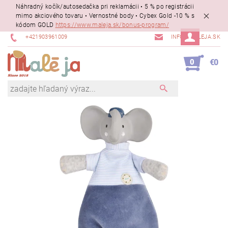
Náhradný kočík/autosedačka pri reklamácii • 5 % po registrácii
mimo akciového tovaru • Vernostné body • Cybex Gold -10 % s
kódom GOLD
https://www.maleja.sk/bonus-program/
+421903961009
INFO@MALEJA.SK
0
€0