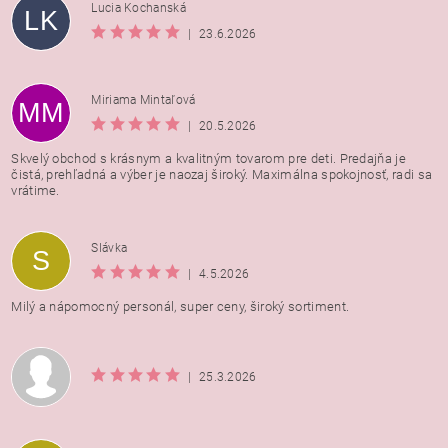
Lucia Kochanská
LK
|
23.6.2026
Miriama Mintaľová
MM
|
20.5.2026
Skvelý obchod s krásnym a kvalitným tovarom pre deti. Predajňa je
čistá, prehľadná a výber je naozaj široký. Maximálna spokojnosť, radi sa
vrátime.
Vložením hodnotenie súhlasíte s
podmienkami ochrany
Slávka
S
osobných údajov
|
4.5.2026
Milý a nápomocný personál, super ceny, široký sortiment.
|
25.3.2026