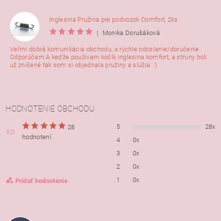
Inglesina Pružina pre podvozok Comfort, 2ks
|
Monika Dorušáková
Veľmi dobrá komunikácia obchodu, a rýchle odoslanie/doručenie.
Odporúčam A keďže používam kočík inglesina komfort, a struny boli
už zničené tak som si objednala pružiny a slúžia. :)
HODNOTENIE OBCHODU
5
28x
28
5,0
hodnotení
4
0x
3
0x
2
0x
1
0x
Pridať hodnotenie