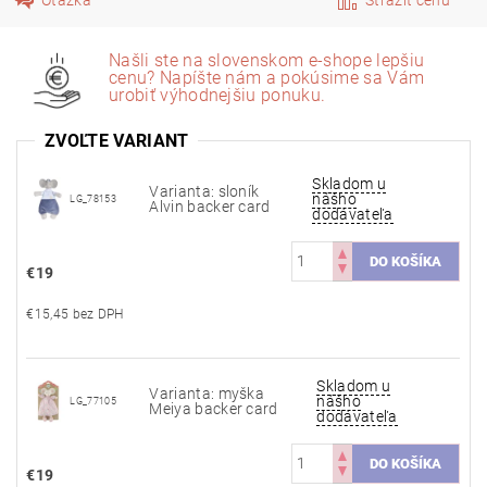
Našli ste na slovenskom e-shope lepšiu
cenu? Napíšte nám a pokúsime sa Vám
urobiť výhodnejšiu ponuku.
ZVOĽTE VARIANT
Skladom u
Varianta: sloník
nášho
LG_78153
Alvin backer card
dodávateľa
€19
€15,45 bez DPH
Skladom u
Varianta: myška
nášho
LG_77105
Meiya backer card
dodávateľa
€19