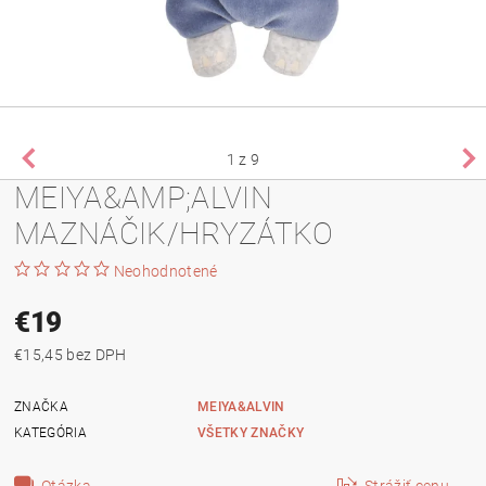
1
z 9
MEIYA&AMP;ALVIN
MAZNÁČIK/HRYZÁTKO
Neohodnotené
€19
€15,45 bez DPH
ZNAČKA
MEIYA&ALVIN
KATEGÓRIA
VŠETKY ZNAČKY
Otázka
Strážiť cenu