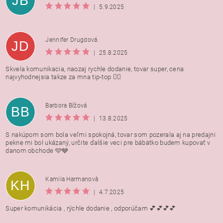
JB
|
5.9.2025
Jennifer Drugdová
JD
|
25.8.2025
Skvela komunikacia, naozaj rychle dodanie, tovar super, cena
najvyhodnejsia takze za mna tip-top 👍🏻
Barbora Bížová
BB
|
13.8.2025
S nakúpom som bola veľmi spokojná, tovar som pozerala aj na predajni
pekne mi bol ukázaný, určite ďalšie veci pre bábätko budem kupovať v
danom obchode 🩵🩶
Kamila Harmanovà
KH
|
4.7.2025
Super komunikácia , rýchle dodanie , odporúčam 💕💕💕💕