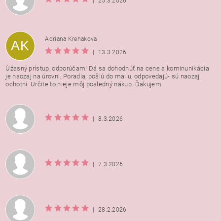
|
25.3.2026
Adriana Krehakova
AK
|
13.3.2026
Úžasný prístup, odporúčam! Dá sa dohodnúť na cene a kominunikácia
je naozaj na úrovni. Poradia, pošlú do mailu, odpovedajú- sú naozaj
ochotní. Určite to nieje môj posledný nákup. Ďakujem
|
8.3.2026
|
7.3.2026
|
28.2.2026