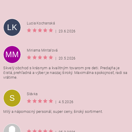
Lucia Kochanská
LK
|
23.6.2026
Miriama Mintaľová
MM
|
20.5.2026
Skvelý obchod s krásnym a kvalitným tovarom pre deti. Predajňa je
čistá, prehľadná a výber je naozaj široký. Maximálna spokojnosť, radi sa
vrátime.
Vložením hodnotenie súhlasíte s
podmienkami ochrany
Slávka
S
osobných údajov
|
4.5.2026
Milý a nápomocný personál, super ceny, široký sortiment.