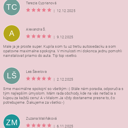
Terezia Cyprianová
TC
|
12.12.2025
Alexandra Š.
A
|
9.12.2025
Male ja je proste super. Kupila som tu uz tretiu autosedacku a som
opatovne maximalne spokojna. V minulosti mi dokonca jednu pomohli
nainstalovat priamo do auta. Tip top vsetko.
Lea Šavelova
LŠ
|
2.12.2025
Sme maximálne spokojní so všetkým:-) Stále nám poradia, odporučia s
tým najlepším úmyslom. Mám rada obchody, kde na vás netlačia s
kúpou za každú cenu! A v Malom Ja vždy dostaneme presne to, čo
potrebujeme. Ďakujeme za všetko:-)
Zuzana Maliňáková
ZM
|
6.11.2025