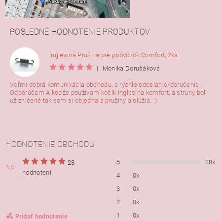
POSLEDNÉ HODNOTENIE PRODUKTOV
Inglesina Pružina pre podvozok Comfort, 2ks
|
Monika Dorušáková
Veľmi dobrá komunikácia obchodu, a rýchle odoslanie/doručenie.
Odporúčam A keďže používam kočík inglesina komfort, a struny boli
už zničené tak som si objednala pružiny a slúžia. :)
HODNOTENIE OBCHODU
5
28x
28
5,0
hodnotení
4
0x
3
0x
2
0x
1
0x
Pridať hodnotenie