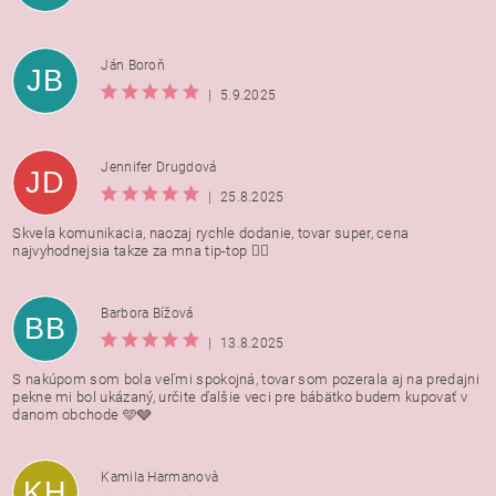
Ján Boroň
JB
|
5.9.2025
Jennifer Drugdová
JD
|
25.8.2025
Skvela komunikacia, naozaj rychle dodanie, tovar super, cena
najvyhodnejsia takze za mna tip-top 👍🏻
Barbora Bížová
BB
|
13.8.2025
S nakúpom som bola veľmi spokojná, tovar som pozerala aj na predajni
pekne mi bol ukázaný, určite ďalšie veci pre bábätko budem kupovať v
danom obchode 🩵🩶
Kamila Harmanovà
KH