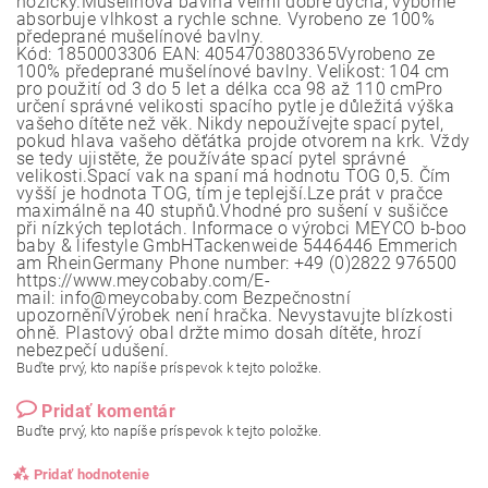
nožičky.Mušelínová bavlna velmi dobře dýchá, výborně
absorbuje vlhkost a rychle schne. Vyrobeno ze 100%
předeprané mušelínové bavlny.
Kód: 1850003306 EAN: 4054703803365Vyrobeno ze
100% předeprané mušelínové bavlny. Velikost: 104 cm
pro použití od 3 do 5 let a délka cca 98 až 110 cmPro
určení správné velikosti spacího pytle je důležitá výška
vašeho dítěte než věk. Nikdy nepoužívejte spací pytel,
pokud hlava vašeho děťátka projde otvorem na krk. Vždy
se tedy ujistěte, že používáte spací pytel správné
velikosti.Spací vak na spaní má hodnotu TOG 0,5. Čím
vyšší je hodnota TOG, tím je teplejší.Lze prát v pračce
maximálně na 40 stupňů.Vhodné pro sušení v sušičce
při nízkých teplotách. Informace o výrobci MEYCO b-boo
baby & lifestyle GmbHTackenweide 5446446 Emmerich
am RheinGermany Phone number: +49 (0)2822 976500
https://www.meycobaby.com/E-
mail: info@meycobaby.com Bezpečnostní
upozorněníVýrobek není hračka. Nevystavujte blízkosti
ohně. Plastový obal držte mimo dosah dítěte, hrozí
nebezpečí udušení.
Buďte prvý, kto napíše príspevok k tejto položke.
Pridať komentár
Buďte prvý, kto napíše príspevok k tejto položke.
Pridať hodnotenie