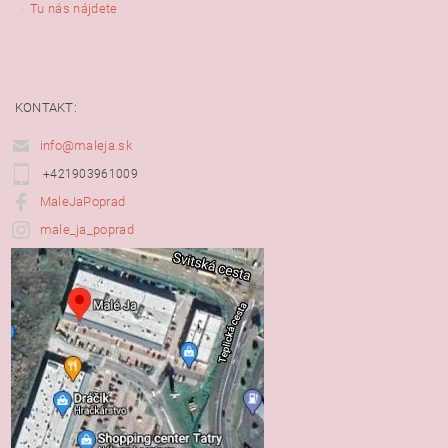
Tu nás nájdete
KONTAKT:
info@maleja.sk
+421903961009
MaleJaPoprad
male_ja_poprad