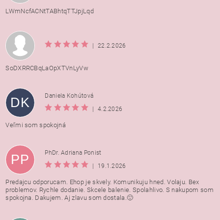
LWmNcfACNtTABhtqTTJpjLqd
|
22.2.2026
SoDXRRCBqLaOpXTVnLyVw
Daniela Kohútová
DK
|
4.2.2026
Veľmi som spokojná
PhDr. Adriana Ponist
PP
|
19.1.2026
Predajcu odporucam. Ehop je skvely. Komunikuju hned. Volaju. Bex
problemov. Rychle dodanie. Skcele balenie. Spolahlivo. S nakupom som
spokojna. Dakujem. Aj zlavu som dostala.🙂