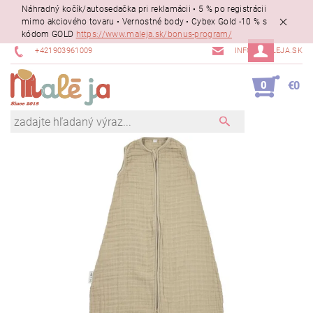
Náhradný kočík/autosedačka pri reklamácii • 5 % po registrácii
mimo akciového tovaru • Vernostné body • Cybex Gold -10 % s
kódom GOLD
https://www.maleja.sk/bonus-program/
+421903961009
INFO@MALEJA.SK
0
€0