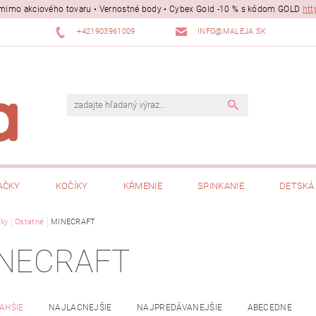
ii mimo akciového tovaru • Vernostné body • Cybex Gold -10 % s kódom GOLD
htt
+421903961009
INFO@MALEJA.SK
AČKY
KOČÍKY
KŔMENIE
SPINKANIE
DETSKÁ 
ky
Ostatné
MINECRAFT
NECRAFT
AHŠIE
NAJLACNEJŠIE
NAJPREDÁVANEJŠIE
ABECEDNE