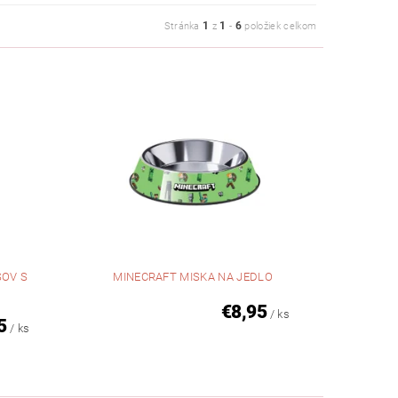
1
1
6
Stránka
z
-
položiek celkom
SOV S
MINECRAFT MISKA NA JEDLO
€8,95
/ ks
5
/ ks