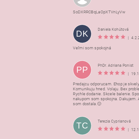
SoDXRRCBqLaOpXTVnLyVw
Daniela Kohútová
DK
|
4.2
Veľmi som spokojná
PhDr. Adriana Ponist
PP
|
19.
Predajcu odporucam. Ehop je skvely
Komunikuju hned. Volaju. Bex probl
Rychle dodanie. Skcele balenie. Spo
nakupom som spokojna. Dakujem. A
som dostala.🙂
Terezia Cyprianová
TC
|
12.