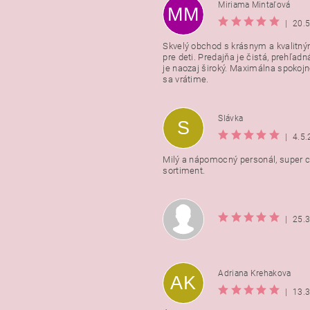
Miriama Mintaľová
MM
|
20.
Skvelý obchod s krásnym a kvalitn
pre deti. Predajňa je čistá, prehľadn
Vložením hodnotenie súhlasít
je naozaj široký. Maximálna spokojno
podmienkami ochrany osobnýc
sa vrátime.
údajov
Slávka
S
|
4.5
Milý a nápomocný personál, super ce
sortiment.
|
25.
Adriana Krehakova
AK
|
13.