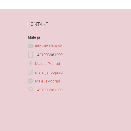
KONTAKT
Male ja
info
@
maleja.sk
+421903961009
MaleJaPoprad
male_ja_poprad
MaleJaPoprad
+421903961009