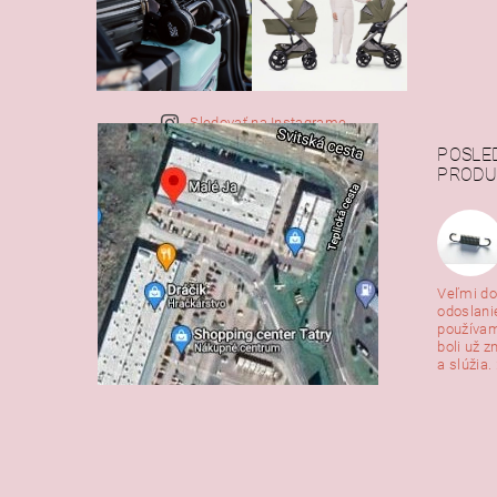
Sledovať na Instagrame
POSLE
PRODU
Veľmi do
odoslani
používam
boli už z
a slúžia. 