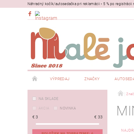
Náhradný kočík/autosedačka pri reklamácii • 5 % po registrác
VÝPREDAJ
ZNAČKY
AUTOSED
BEZPEČNOSŤ
NOSIČE
Znač
NA SKLADE
MI
AKCIA
NOVINKA
€
3
€
33
NAJDR
POLOŽIEK NA ZOBRAZENIE:
6