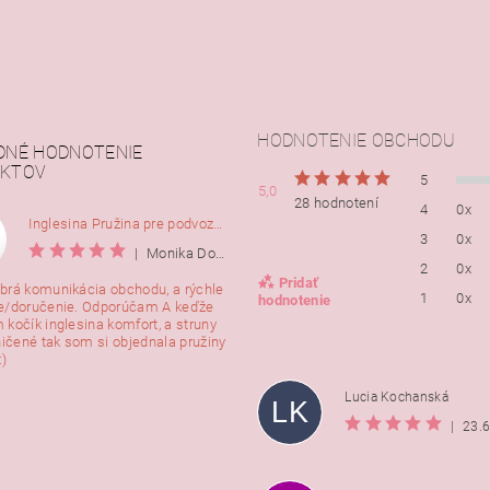
HODNOTENIE OBCHODU
DNÉ HODNOTENIE
KTOV
5
5,0
28 hodnotení
4
0x
Inglesina Pružina pre podvozok Comfort, 2ks
3
0x
|
Monika Dorušáková
2
0x
Pridať
brá komunikácia obchodu, a rýchle
1
0x
hodnotenie
e/doručenie. Odporúčam A keďže
 kočík inglesina komfort, a struny
ničené tak som si objednala pružiny
:)
Lucia Kochanská
LK
|
23.