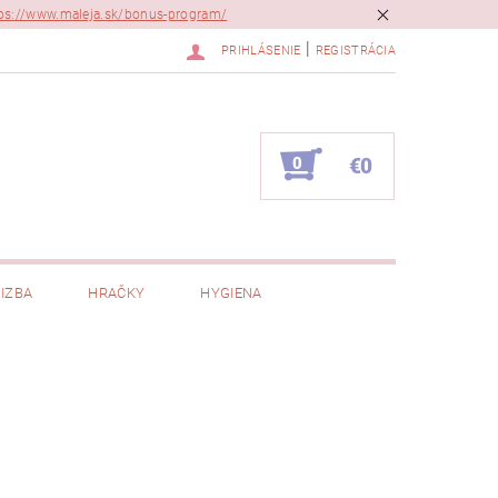
ps://www.maleja.sk/bonus-program/
|
PRIHLÁSENIE
REGISTRÁCIA
0
€0
IZBA
HRAČKY
HYGIENA