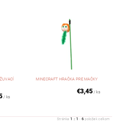
ŽUVACÍ
MINECRAFT HRAČKA PRE MAČKY
€3,45
/ ks
5
/ ks
1
1
6
Stránka
z
-
položiek celkom