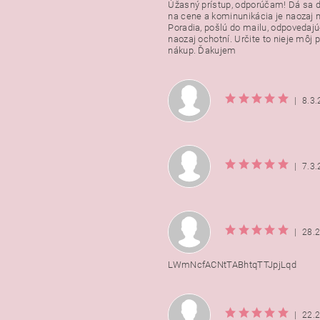
Úžasný prístup, odporúčam! Dá sa 
na cene a kominunikácia je naozaj n
Poradia, pošlú do mailu, odpovedajú
naozaj ochotní. Určite to nieje môj 
nákup. Ďakujem
|
8.3
|
7.3
|
28.
LWmNcfACNtTABhtqTTJpjLqd
|
22.