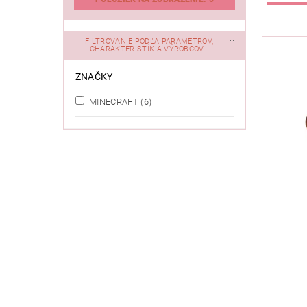
FILTROVANIE PODĽA PARAMETROV,
CHARAKTERISTÍK A VÝROBCOV
ZNAČKY
MINECRAFT
(6)