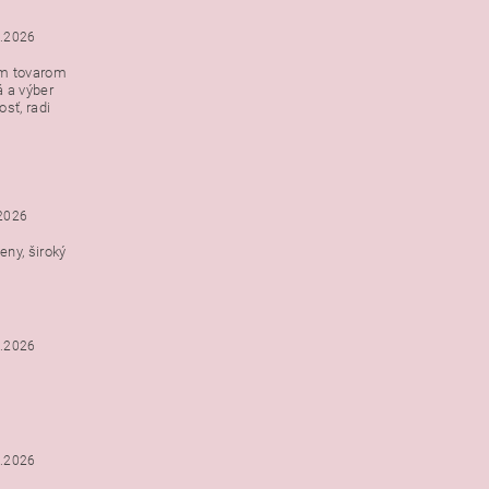
5.2026
ým tovarom
á a výber
e s
sť, radi
h
.2026
ny, široký
3.2026
3.2026