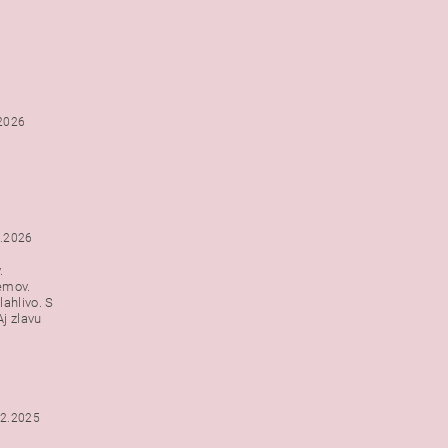
.2026
1.2026
.
emov.
lahlivo. S
j zlavu
12.2025