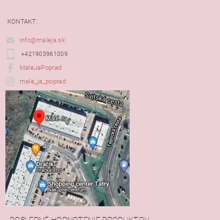
KONTAKT:
info@maleja.sk
+421903961009
MaleJaPoprad
male_ja_poprad