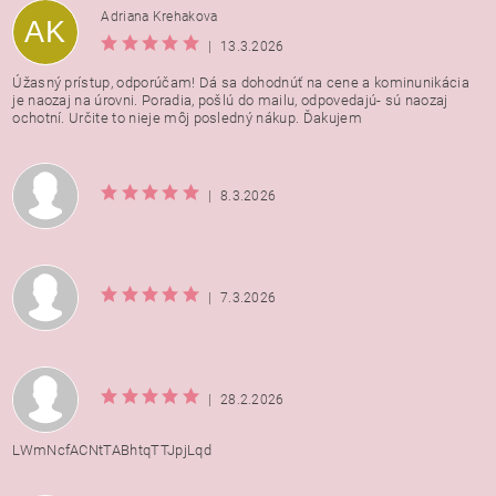
Adriana Krehakova
AK
|
13.3.2026
Úžasný prístup, odporúčam! Dá sa dohodnúť na cene a kominunikácia
je naozaj na úrovni. Poradia, pošlú do mailu, odpovedajú- sú naozaj
ochotní. Určite to nieje môj posledný nákup. Ďakujem
|
8.3.2026
|
7.3.2026
|
28.2.2026
LWmNcfACNtTABhtqTTJpjLqd