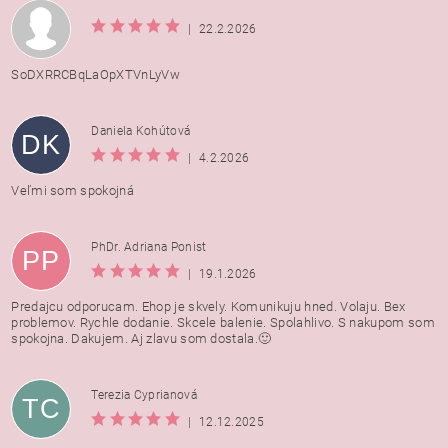
|
22.2.2026
SoDXRRCBqLaOpXTVnLyVw
Daniela Kohútová
DK
|
4.2.2026
Veľmi som spokojná
PhDr. Adriana Ponist
PP
|
19.1.2026
Predajcu odporucam. Ehop je skvely. Komunikuju hned. Volaju. Bex
problemov. Rychle dodanie. Skcele balenie. Spolahlivo. S nakupom som
spokojna. Dakujem. Aj zlavu som dostala.🙂
Terezia Cyprianová
TC
|
12.12.2025