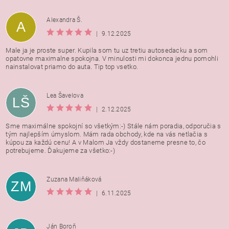
Alexandra Š.
A
|
9.12.2025
Male ja je proste super. Kupila som tu uz tretiu autosedacku a som
opatovne maximalne spokojna. V minulosti mi dokonca jednu pomohli
nainstalovat priamo do auta. Tip top vsetko.
Lea Šavelova
LŠ
|
2.12.2025
Sme maximálne spokojní so všetkým:-) Stále nám poradia, odporučia s
tým najlepším úmyslom. Mám rada obchody, kde na vás netlačia s
kúpou za každú cenu! A v Malom Ja vždy dostaneme presne to, čo
potrebujeme. Ďakujeme za všetko:-)
Zuzana Maliňáková
ZM
|
6.11.2025
Ján Boroň