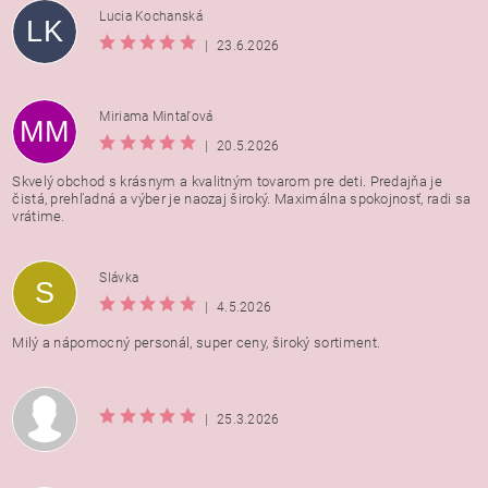
Lucia Kochanská
LK
|
23.6.2026
Miriama Mintaľová
MM
|
20.5.2026
Skvelý obchod s krásnym a kvalitným tovarom pre deti. Predajňa je
čistá, prehľadná a výber je naozaj široký. Maximálna spokojnosť, radi sa
vrátime.
Vložením hodnotenie súhlasíte s
podmienkami ochrany
Slávka
S
osobných údajov
|
4.5.2026
Milý a nápomocný personál, super ceny, široký sortiment.
|
25.3.2026