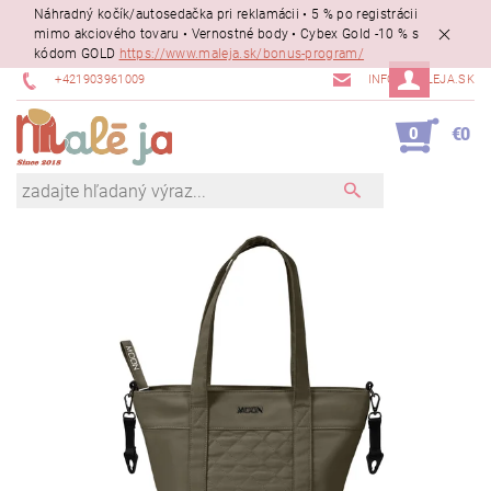
Náhradný kočík/autosedačka pri reklamácii • 5 % po registrácii
mimo akciového tovaru • Vernostné body • Cybex Gold -10 % s
kódom GOLD
https://www.maleja.sk/bonus-program/
+421903961009
INFO@MALEJA.SK
0
€0