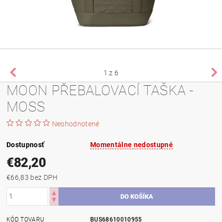
1
z 6
MOON PŘEBALOVACÍ TAŠKA -
MOSS
Neohodnotené
Dostupnosť
Momentálne nedostupné
€82,20
€66,83 bez DPH
KÓD TOVARU
BUS68610010955