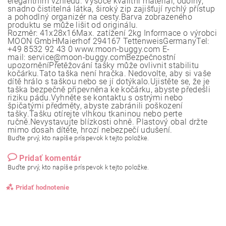
elegantním vzhledu. Vysoce kvalitní materiál, odolný,
snadno čistitelná látka, široký zip zajišťují rychlý přístup
a pohodlný organizér na cesty.Barva zobrazeného
produktu se může lišit od originálu.
Rozměr: 41x28x16Max. zatížení 2kg Informace o výrobci
MOON GmbHMaierhof 294167 TettenweisGermanyTel:
+49 8532 92 43 0 www.moon-buggy.com E-
mail: service@moon-buggy.comBezpečnostní
upozorněníPřetěžování tašky může ovlivnit stabilitu
kočárku.Tato taška není hračka. Nedovolte, aby si vaše
dítě hrálo s taškou nebo se jí dotýkalo.Ujistěte se, že je
taška bezpečně připevněna ke kočárku, abyste předešli
riziku pádu.Vyhněte se kontaktu s ostrými nebo
špičatými předměty, abyste zabránili poškození
tašky.Tašku otírejte vlhkou tkaninou nebo perte
ručně.Nevystavujte blízkosti ohně. Plastový obal držte
mimo dosah dítěte, hrozí nebezpečí udušení.
Buďte prvý, kto napíše príspevok k tejto položke.
Pridať komentár
Buďte prvý, kto napíše príspevok k tejto položke.
Pridať hodnotenie