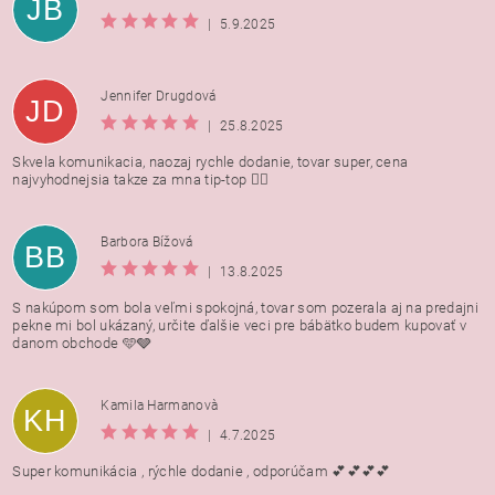
JB
|
5.9.2025
Jennifer Drugdová
JD
|
25.8.2025
Skvela komunikacia, naozaj rychle dodanie, tovar super, cena
najvyhodnejsia takze za mna tip-top 👍🏻
Barbora Bížová
BB
|
13.8.2025
S nakúpom som bola veľmi spokojná, tovar som pozerala aj na predajni
pekne mi bol ukázaný, určite ďalšie veci pre bábätko budem kupovať v
danom obchode 🩵🩶
Kamila Harmanovà
KH
|
4.7.2025
Super komunikácia , rýchle dodanie , odporúčam 💕💕💕💕