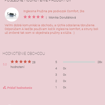
POSLEDNÉ HODNOTENIE PRODUKTOV
Inglesina Pružina pre podvozok Comfort, 2ks
|
Monika Dorušáková
Veľmi dobrá komunikácia obchodu, a rýchle odoslanie/doručenie.
Odporúčam A keďže používam kočík inglesina komfort, a struny boli
už zničené tak som si objednala pružiny a slúžia. :)
HODNOTENIE OBCHODU
5
28x
28
5,0
hodnotení
4
0x
3
0x
2
0x
1
0x
Pridať hodnotenie