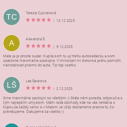
Terezia Cyprianová
TC
|
12.12.2025
Alexandra Š.
A
|
9.12.2025
Male ja je proste super. Kupila som tu uz tretiu autosedacku a som
opatovne maximalne spokojna. V minulosti mi dokonca jednu pomohli
nainstalovat priamo do auta. Tip top vsetko.
Lea Šavelova
LŠ
|
2.12.2025
Sme maximálne spokojní so všetkým:-) Stále nám poradia, odporučia s
tým najlepším úmyslom. Mám rada obchody, kde na vás netlačia s
kúpou za každú cenu! A v Malom Ja vždy dostaneme presne to, čo
potrebujeme. Ďakujeme za všetko:-)