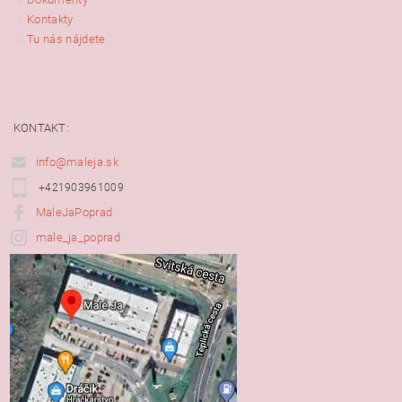
Kontakty
Tu nás nájdete
KONTAKT:
info@maleja.sk
+421903961009
MaleJaPoprad
male_ja_poprad