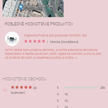
POSLEDNÉ HODNOTENIE PRODUKTOV
Inglesina Pružina pre podvozok Comfort, 2ks
|
Monika Dorušáková
Veľmi dobrá komunikácia obchodu, a rýchle odoslanie/doručenie.
Odporúčam A keďže používam kočík inglesina komfort, a struny boli
už zničené tak som si objednala pružiny a slúžia. :)
HODNOTENIE OBCHODU
5
28x
28
5,0
hodnotení
4
0x
3
0x
2
0x