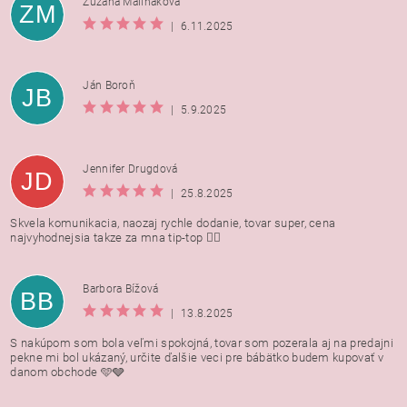
Zuzana Maliňáková
ZM
|
6.11.2025
Ján Boroň
JB
|
5.9.2025
Jennifer Drugdová
JD
|
25.8.2025
Skvela komunikacia, naozaj rychle dodanie, tovar super, cena
najvyhodnejsia takze za mna tip-top 👍🏻
Barbora Bížová
BB
|
13.8.2025
S nakúpom som bola veľmi spokojná, tovar som pozerala aj na predajni
pekne mi bol ukázaný, určite ďalšie veci pre bábätko budem kupovať v
danom obchode 🩵🩶