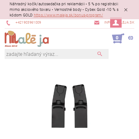
Náhradný kočík/autosedačka pri reklamácii • 5 % po registrácii
mimo akciového tovaru • Vernostné body • Cybex Gold -10 % s
kódom GOLD
https://www.maleja.sk/bonus-program/
+421903961009
INFO@MALEJA.SK
0
€0