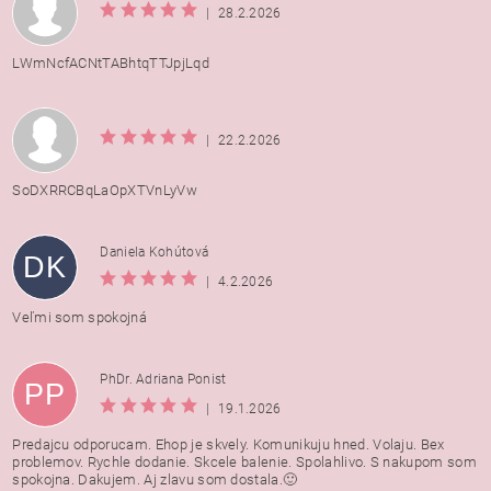
|
28.2.2026
LWmNcfACNtTABhtqTTJpjLqd
|
22.2.2026
SoDXRRCBqLaOpXTVnLyVw
Daniela Kohútová
DK
|
4.2.2026
Veľmi som spokojná
PhDr. Adriana Ponist
PP
|
19.1.2026
Predajcu odporucam. Ehop je skvely. Komunikuju hned. Volaju. Bex
problemov. Rychle dodanie. Skcele balenie. Spolahlivo. S nakupom som
spokojna. Dakujem. Aj zlavu som dostala.🙂