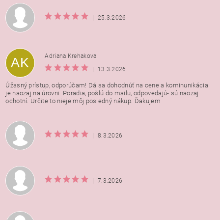
|
25.3.2026
Adriana Krehakova
AK
|
13.3.2026
Úžasný prístup, odporúčam! Dá sa dohodnúť na cene a kominunikácia
je naozaj na úrovni. Poradia, pošlú do mailu, odpovedajú- sú naozaj
ochotní. Určite to nieje môj posledný nákup. Ďakujem
|
8.3.2026
|
7.3.2026