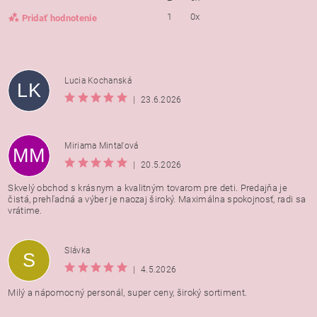
1
0x
Pridať hodnotenie
Lucia Kochanská
LK
|
23.6.2026
Miriama Mintaľová
MM
|
20.5.2026
Skvelý obchod s krásnym a kvalitným tovarom pre deti. Predajňa je
čistá, prehľadná a výber je naozaj široký. Maximálna spokojnosť, radi sa
vrátime.
Vložením hodnotenie súhlasíte s
podmienkami ochrany
Slávka
S
osobných údajov
|
4.5.2026
Milý a nápomocný personál, super ceny, široký sortiment.