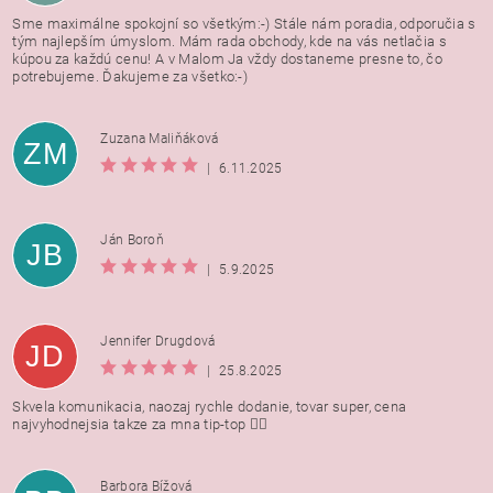
Sme maximálne spokojní so všetkým:-) Stále nám poradia, odporučia s
tým najlepším úmyslom. Mám rada obchody, kde na vás netlačia s
kúpou za každú cenu! A v Malom Ja vždy dostaneme presne to, čo
potrebujeme. Ďakujeme za všetko:-)
Zuzana Maliňáková
ZM
|
6.11.2025
Ján Boroň
JB
|
5.9.2025
Jennifer Drugdová
JD
|
25.8.2025
Skvela komunikacia, naozaj rychle dodanie, tovar super, cena
najvyhodnejsia takze za mna tip-top 👍🏻
Barbora Bížová