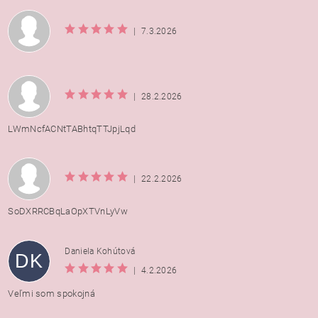
|
7.3.2026
|
28.2.2026
LWmNcfACNtTABhtqTTJpjLqd
|
22.2.2026
SoDXRRCBqLaOpXTVnLyVw
Daniela Kohútová
DK
|
4.2.2026
Veľmi som spokojná