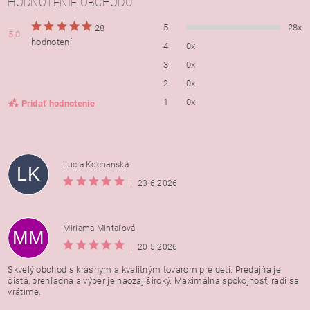
HODNOTENIE OBCHODU
5
28x
28
5,0
hodnotení
4
0x
3
0x
2
0x
1
0x
Pridať hodnotenie
Lucia Kochanská
LK
|
23.6.2026
Miriama Mintaľová
MM
|
20.5.2026
Skvelý obchod s krásnym a kvalitným tovarom pre deti. Predajňa je
čistá, prehľadná a výber je naozaj široký. Maximálna spokojnosť, radi sa
vrátime.