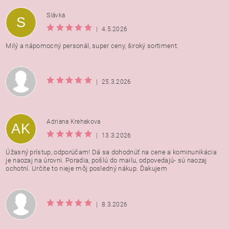
Vložením hodnotenie súhlasíte s
podmienkami ochrany
Slávka
S
osobných údajov
|
4.5.2026
Milý a nápomocný personál, super ceny, široký sortiment.
|
25.3.2026
Adriana Krehakova
AK
|
13.3.2026
Úžasný prístup, odporúčam! Dá sa dohodnúť na cene a kominunikácia
je naozaj na úrovni. Poradia, pošlú do mailu, odpovedajú- sú naozaj
ochotní. Určite to nieje môj posledný nákup. Ďakujem
|
8.3.2026