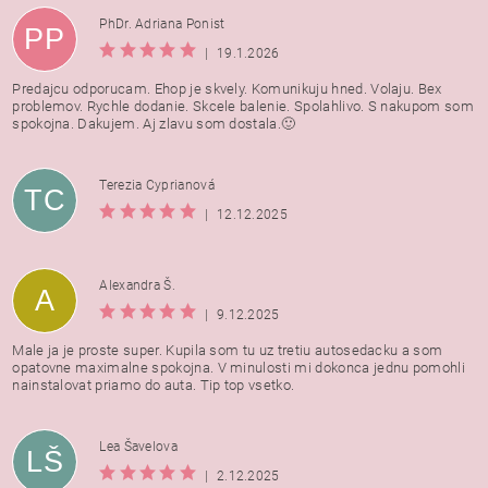
PhDr. Adriana Ponist
PP
|
19.1.2026
Predajcu odporucam. Ehop je skvely. Komunikuju hned. Volaju. Bex
problemov. Rychle dodanie. Skcele balenie. Spolahlivo. S nakupom som
spokojna. Dakujem. Aj zlavu som dostala.🙂
Terezia Cyprianová
TC
|
12.12.2025
Alexandra Š.
A
|
9.12.2025
Male ja je proste super. Kupila som tu uz tretiu autosedacku a som
opatovne maximalne spokojna. V minulosti mi dokonca jednu pomohli
nainstalovat priamo do auta. Tip top vsetko.
Lea Šavelova
LŠ
|
2.12.2025