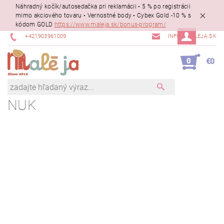
Náhradný kočík/autosedačka pri reklamácii • 5 % po registrácii
mimo akciového tovaru • Vernostné body • Cybex Gold -10 % s
kódom GOLD
https://www.maleja.sk/bonus-program/
+421903961009
INFO@MALEJA.SK
0
€0
NUK