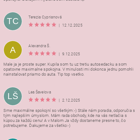
Terezia Cyprianová
TC
|
12.12.2025
Alexandra Š.
A
|
9.12.2025
Male ja je proste super. Kupila som tu uz tretiu autosedacku a som
opatovne maximalne spokojna. V minulosti mi dokonca jednu pomohli
nainstalovat priamo do auta. Tip top vsetko.
Lea Šavelova
LŠ
|
2.12.2025
Sme maximálne spokojní so všetkým:-) Stále nám poradia, odporučia s
tým najlepším úmyslom. Mám rada obchody, kde na vás netlačia s
kúpou za každú cenu! A v Malom Ja vždy dostaneme presne to, čo
potrebujeme. Ďakujeme za všetko:-)