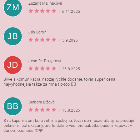
Zuzana Maliňáková
ZM
|
6.11.2025
Ján Boroň
JB
|
5.9.2025
Jennifer Drugdová
JD
|
25.8.2025
Skvela komunikacia, naozaj rychle dodanie, tovar super, cena
najvyhodnejsia takze za mna tip-top 👍🏻
Barbora Bížová
BB
|
13.8.2025
S nakúpom som bola veľmi spokojná, tovar som pozerala aj na predajni
pekne mi bol ukázaný, určite ďalšie veci pre bábätko budem kupovať v
danom obchode 🩵🩶