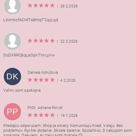
|
28.2.2026
LWmNcfACNtTABhtqTTJpjLqd
|
22.2.2026
SoDXRRCBqLaOpXTVnLyVw
Daniela Kohútová
DK
|
4.2.2026
Veľmi som spokojná
PhDr. Adriana Ponist
PP
|
19.1.2026
Predajcu odporucam. Ehop je skvely. Komunikuju hned. Volaju. Bex
problemov. Rychle dodanie. Skcele balenie. Spolahlivo. S nakupom som
spokojna. Dakujem. Aj zlavu som dostala.🙂