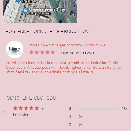
POSLEDNÉ HODNOTENIE PRODUKTOV
Inglesina Pružina pre podvozok Comfort, 2ks
|
Monika Dorušáková
Veľmi dobrá komunikácia obchodu, a rýchle odoslanie/doručenie.
Odporúčam A keďže používam kočík inglesina komfort, a struny boli
už zničené tak som si objednala pružiny a slúžia. :)
HODNOTENIE OBCHODU
5
28x
28
5,0
hodnotení
4
0x
3
0x