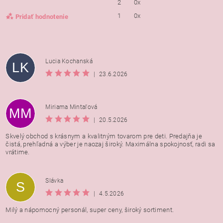
2
0x
1
0x
Pridať hodnotenie
Lucia Kochanská
LK
|
23.6.2026
Miriama Mintaľová
MM
|
20.5.2026
Skvelý obchod s krásnym a kvalitným tovarom pre deti. Predajňa je
čistá, prehľadná a výber je naozaj široký. Maximálna spokojnosť, radi sa
vrátime.
Vložením hodnotenie súhlasíte s
podmienkami ochrany
Slávka
S
osobných údajov
|
4.5.2026
Milý a nápomocný personál, super ceny, široký sortiment.