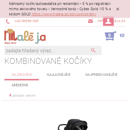
Náhradný kočík/autosedačka pri reklamácii • 5 % po registrácii
mimo akciového tovaru • Vernostné body • Cybex Gold -10 % s
kódom GOLD
https://www.maleja.sk/bonus-program/
+421903961009
INFO@MALEJA.SK
0
€0
KOMBINOVANÉ KOČÍKY
NAJDRAHŠIE
NAJLACNEJŠIE
NAJPREDÁVANEJŠIE
ABECEDNE
4
položiek celkom