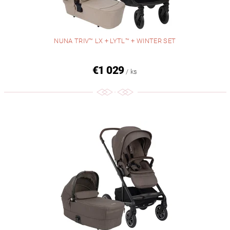
NUNA TRIV™ LX + LYTL™ + WINTER SET
€1 029
/ ks