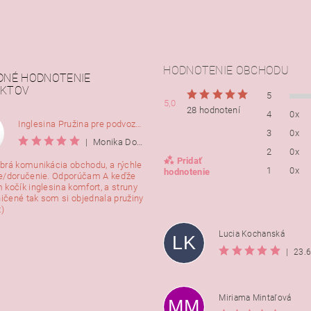
HODNOTENIE OBCHODU
DNÉ HODNOTENIE
KTOV
5
5,0
28 hodnotení
4
0x
Inglesina Pružina pre podvozok Comfort, 2ks
3
0x
|
Monika Dorušáková
2
0x
Pridať
brá komunikácia obchodu, a rýchle
1
0x
hodnotenie
e/doručenie. Odporúčam A keďže
 kočík inglesina komfort, a struny
ničené tak som si objednala pružiny
:)
Lucia Kochanská
LK
|
23.
Miriama Mintaľová
MM