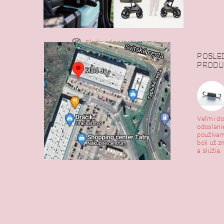
Sledovať na Instagrame
POSLE
PRODU
Veľmi do
odoslani
používam
boli už z
a slúžia. 