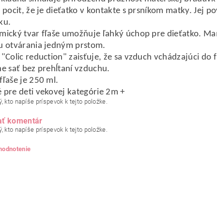
 pocit, že je dieťatko v kontakte s prsníkom matky. Jej p
ku.
ický tvar fľaše umožňuje ľahký úchop pre dieťatko. Ma
u otvárania jedným prstom.
"Colic reduction" zaisťuje, že sa vzduch vchádzajúci do 
e sať bez prehĺtaní vzduchu.
ľaše je 250 ml.
pre deti vekovej kategórie 2m +
, kto napíše príspevok k tejto položke.
ať komentár
, kto napíše príspevok k tejto položke.
 hodnotenie