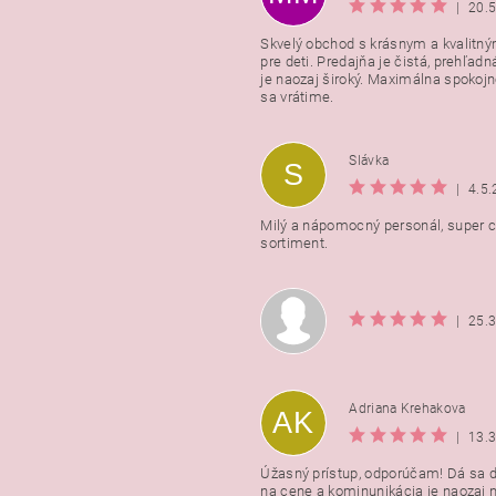
|
20.
Skvelý obchod s krásnym a kvalitn
pre deti. Predajňa je čistá, prehľadn
Vložením hodnotenie súhlasít
je naozaj široký. Maximálna spokojno
podmienkami ochrany osobnýc
sa vrátime.
údajov
Slávka
S
|
4.5
Milý a nápomocný personál, super ce
sortiment.
|
25.
Adriana Krehakova
AK
|
13.
Úžasný prístup, odporúčam! Dá sa 
na cene a kominunikácia je naozaj n