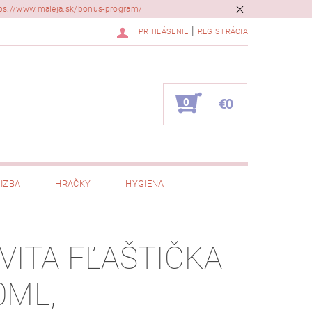
ps://www.maleja.sk/bonus-program/
|
PRIHLÁSENIE
REGISTRÁCIA
0
€0
IZBA
HRAČKY
HYGIENA
VITA FĽAŠTIČKA
0ML,