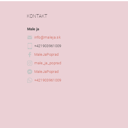
KONTAKT
Male ja
info
@
maleja.sk
+421903961009
MaleJaPoprad
male_ja_poprad
MaleJaPoprad
+421903961009