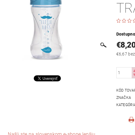
TR
Dostupno
€8,2
€6,67
KÓD TOVA
ZNAČKA
KATEGÓRI
Našli ste na slovenskom e-shope lepšiu