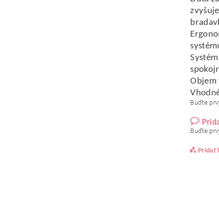
zvyšuje
bradav
Ergonom
systém
Systém 
spokojn
Objem f
Vhodné 
Buďte prvý
Prid
Buďte prvý
Pridať