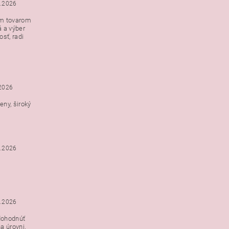
5.2026
ým tovarom
á a výber
e s
sť, radi
h
.2026
ny, široký
3.2026
3.2026
dohodnúť
a úrovni.