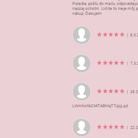
Poradia, pošlú do mailu, odpovedajú
naozaj ochotní. Určite to nieje môj 
nákup. Ďakujem
|
8.3
|
7.3
|
28.
LWmNcfACNtTABhtqTTJpjLqd
|
22.