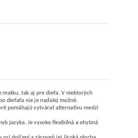
 matku, tak aj pre dieťa. V niektorých
o dieťaťa nie je naďalej možné.
toré pomáhajú vytvárať alternatívu medzi
hyb jazyka. Je vysoko flexibilná a ohybná
pri dojčení a zároveň jej široká plocha