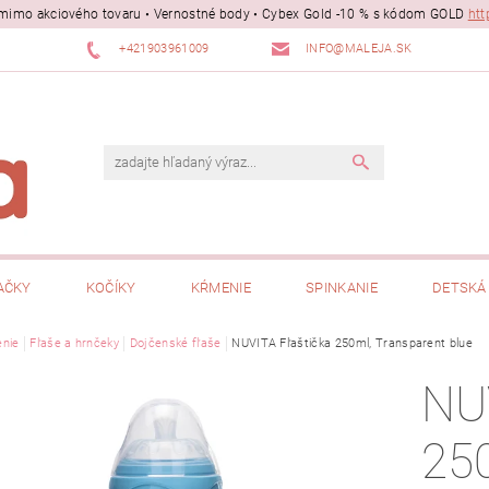
ii mimo akciového tovaru • Vernostné body • Cybex Gold -10 % s kódom GOLD
htt
+421903961009
INFO@MALEJA.SK
AČKY
KOČÍKY
KŔMENIE
SPINKANIE
DETSKÁ 
nie
Fľaše a hrnčeky
Dojčenské fľaše
NUVITA Fľaštička 250ml, Transparent blue
NU
25