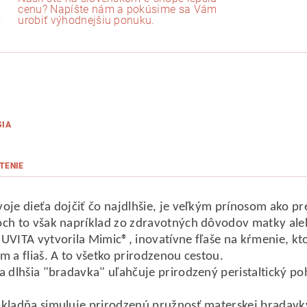
cenu? Napíšte nám a pokúsime sa Vám
urobiť výhodnejšiu ponuku.
SIA
TENIE
oje dieťa dojčiť čo najdlhšie, je veľkým prínosom ako pre
ch to však napríklad zo zdravotných dôvodov matky aleb
UVITA vytvorila Mimic®, inovatívne fľaše na kŕmenie, k
m a fliaš. A to všetko prirodzenou cestou.
a dlhšia "bradavka" uľahčuje prirodzený peristaltický po
.
kladňa simuluje prirodzenú pružnosť materskej bradavky 