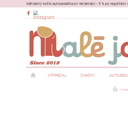
Náhradný kočík/autosedačka pri reklamácii • 5 % po registrác
VÝPREDAJ
ZNAČKY
AUTOSED
BEZPEČNOSŤ
NOSIČE
Kŕme