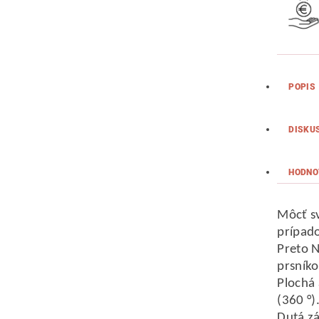
POPIS
DISKU
HODNO
Môcť sv
prípado
Preto N
prsníko
Plochá 
(360 °)
Dutá zá