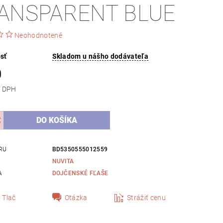
ANSPARENT BLUE
Neohodnotené
sť
Skladom u nášho dodávateľa
0
 bez DPH
RU
BD5350555012559
NUVITA
A
DOJČENSKÉ FĽAŠE
Tlač
Otázka
Strážiť cenu