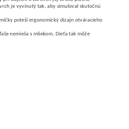
ovrch je vyvinutý tak, aby simuloval skutočnú
mičky poteší ergonomický dizajn otváracieho
fľaše nemieša s mliekom. Dieťa tak môže