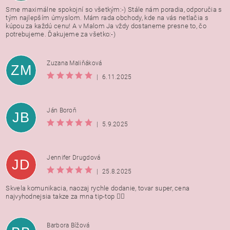
Sme maximálne spokojní so všetkým:-) Stále nám poradia, odporučia s
tým najlepším úmyslom. Mám rada obchody, kde na vás netlačia s
kúpou za každú cenu! A v Malom Ja vždy dostaneme presne to, čo
potrebujeme. Ďakujeme za všetko:-)
Zuzana Maliňáková
ZM
|
6.11.2025
Ján Boroň
JB
|
5.9.2025
Jennifer Drugdová
JD
|
25.8.2025
Skvela komunikacia, naozaj rychle dodanie, tovar super, cena
najvyhodnejsia takze za mna tip-top 👍🏻
Barbora Bížová