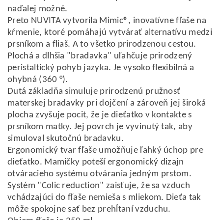
naďalej možné.
Preto NUVITA vytvorila Mimic®, inovatívne fľaše na
kŕmenie, ktoré pomáhajú vytvárať alternatívu medzi
prsníkom a fliaš. A to všetko prirodzenou cestou.
Plochá a dlhšia "bradavka" uľahčuje prirodzený
peristaltický pohyb jazyka. Je vysoko flexibilná a
ohybná (360 °).
Dutá základňa simuluje prirodzenú pružnosť
materskej bradavky pri dojčení a zároveň jej široká
plocha zvyšuje pocit, že je dieťatko v kontakte s
prsníkom matky. Jej povrch je vyvinutý tak, aby
simuloval skutočnú bradavku.
Ergonomický tvar fľaše umožňuje ľahký úchop pre
dieťatko. Mamičky poteší ergonomický dizajn
otváracieho systému otvárania jedným prstom.
Systém "Colic reduction" zaisťuje, že sa vzduch
vchádzajúci do fľaše nemieša s mliekom. Dieťa tak
môže spokojne sať bez prehĺtaní vzduchu.