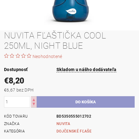
NUVITA FĽAŠTIČKA COOL
250ML, NIGHT BLUE
Neohodnotené
Dostupnosť
Skladom u nášho dodávateľa
€8,20
€6,67 bez DPH
KÓD TOVARU
BD5350555012702
ZNAČKA
NUVITA
KATEGÓRIA
DOJČENSKÉ FĽAŠE