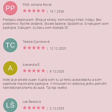
PhDr. Adriana Ponist
PP
|
19.1.2026
Predajcu odporucam. Ehop je skvely. Komunikuju hned. Volaju. Bex
problemov. Rychle dodanie. Skcele balenie. Spolahlivo. S nakupom som
spokojna. Dakujem. Aj zlavu som dostala.🙂
Terezia Cyprianová
TC
|
12.12.2025
Alexandra Š.
A
|
9.12.2025
Male ja je proste super. Kupila som tu uz tretiu autosedacku a som
opatovne maximalne spokojna. V minulosti mi dokonca jednu pomohli
nainstalovat priamo do auta. Tip top vsetko.
Lea Šavelova
LŠ
|
2.12.2025