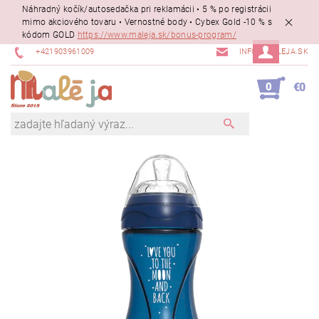
Náhradný kočík/autosedačka pri reklamácii • 5 % po registrácii
mimo akciového tovaru • Vernostné body • Cybex Gold -10 % s
kódom GOLD
https://www.maleja.sk/bonus-program/
+421903961009
INFO@MALEJA.SK
0
€0