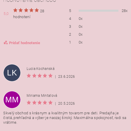
HODNOTENIE OBCHODU
5
28x
28
5,0
hodnotení
4
0x
3
0x
2
0x
1
0x
Pridať hodnotenie
Lucia Kochanská
LK
|
23.6.2026
Miriama Mintaľová
MM
|
20.5.2026
Skvelý obchod s krásnym a kvalitným tovarom pre deti. Predajňa je
čistá, prehľadná a výber je naozaj široký. Maximálna spokojnosť, radi sa
vrátime.