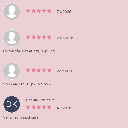
|
7.3.2026
|
28.2.2026
LWmNcfACNtTABhtqTTJpjLqd
|
22.2.2026
SoDXRRCBqLaOpXTVnLyVw
Daniela Kohútová
DK
|
4.2.2026
Veľmi som spokojná