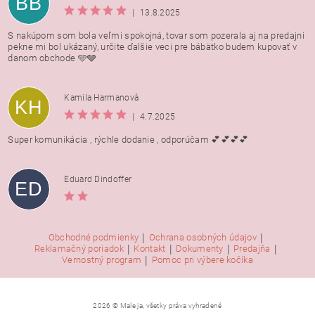
BB
|
13.8.2025
S nakúpom som bola veľmi spokojná, tovar som pozerala aj na predajni
pekne mi bol ukázaný, určite ďalšie veci pre bábätko budem kupovať v
danom obchode 🩵🩶
Kamila Harmanovà
KH
|
4.7.2025
Super komunikácia , rýchle dodanie , odporúčam 💕💕💕💕
Eduard Dindoffer
ED
|
|
Obchodné podmienky
Ochrana osobných údajov
|
|
|
|
Reklamačný poriadok
Kontakt
Dokumenty
Predajňa
|
Vernostný program
Pomoc pri výbere kočíka
2026 © Male ja, všetky práva vyhradené