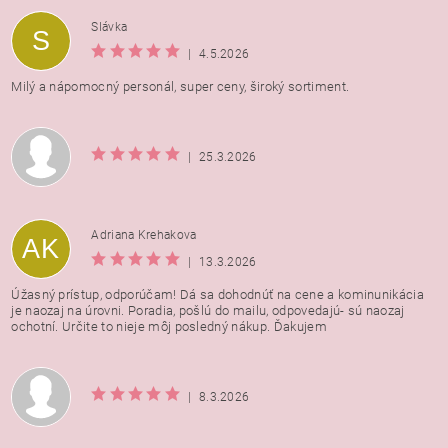
Vložením hodnotenie súhlasíte s
podmienkami ochrany
Slávka
S
osobných údajov
|
4.5.2026
Milý a nápomocný personál, super ceny, široký sortiment.
|
25.3.2026
Adriana Krehakova
AK
|
13.3.2026
Úžasný prístup, odporúčam! Dá sa dohodnúť na cene a kominunikácia
je naozaj na úrovni. Poradia, pošlú do mailu, odpovedajú- sú naozaj
ochotní. Určite to nieje môj posledný nákup. Ďakujem
|
8.3.2026