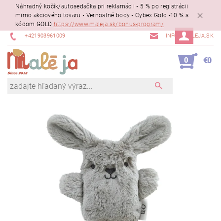
Náhradný kočík/autosedačka pri reklamácii • 5 % po registrácii
mimo akciového tovaru • Vernostné body • Cybex Gold -10 % s
kódom GOLD
https://www.maleja.sk/bonus-program/
+421903961009
INFO@MALEJA.SK
0
€0