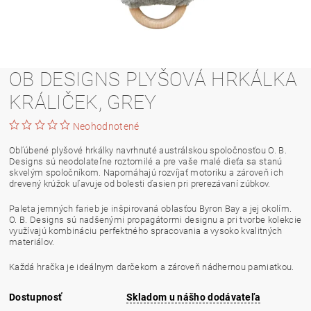
OB DESIGNS PLYŠOVÁ HRKÁLKA
KRÁLIČEK, GREY
Neohodnotené
Obľúbené plyšové hrkálky navrhnuté austrálskou spoločnosťou O. B.
Designs sú neodolateľne roztomilé a pre vaše malé dieťa sa stanú
skvelým spoločníkom. Napomáhajú rozvíjať motoriku a zároveň ich
drevený krúžok uľavuje od bolesti ďasien pri prerezávaní zúbkov.
Paleta jemných farieb je inšpirovaná oblasťou Byron Bay a jej okolím.
O. B. Designs sú nadšenými propagátormi designu a pri tvorbe kolekcie
využívajú kombináciu perfektného spracovania a vysoko kvalitných
materiálov.
Každá hračka je ideálnym darčekom a zároveň nádhernou pamiatkou.
Dostupnosť
Skladom u nášho dodávateľa