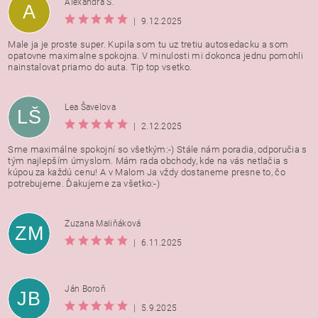
Alexandra Š.
A
|
9.12.2025
Male ja je proste super. Kupila som tu uz tretiu autosedacku a som
opatovne maximalne spokojna. V minulosti mi dokonca jednu pomohli
nainstalovat priamo do auta. Tip top vsetko.
Lea Šavelova
LŠ
|
2.12.2025
Sme maximálne spokojní so všetkým:-) Stále nám poradia, odporučia s
tým najlepším úmyslom. Mám rada obchody, kde na vás netlačia s
kúpou za každú cenu! A v Malom Ja vždy dostaneme presne to, čo
potrebujeme. Ďakujeme za všetko:-)
Zuzana Maliňáková
ZM
|
6.11.2025
Ján Boroň
JB
|
5.9.2025