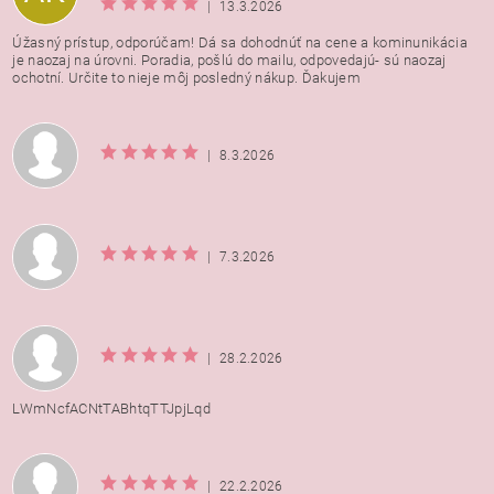
|
13.3.2026
Úžasný prístup, odporúčam! Dá sa dohodnúť na cene a kominunikácia
je naozaj na úrovni. Poradia, pošlú do mailu, odpovedajú- sú naozaj
ochotní. Určite to nieje môj posledný nákup. Ďakujem
|
8.3.2026
|
7.3.2026
|
28.2.2026
LWmNcfACNtTABhtqTTJpjLqd
|
22.2.2026