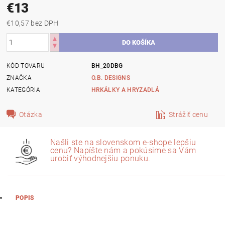
€13
€10,57 bez DPH
KÓD TOVARU
BH_20DBG
ZNAČKA
O.B. DESIGNS
KATEGÓRIA
HRKÁLKY A HRYZADLÁ
Otázka
Strážiť cenu
Našli ste na slovenskom e-shope lepšiu
cenu? Napíšte nám a pokúsime sa Vám
urobiť výhodnejšiu ponuku.
POPIS