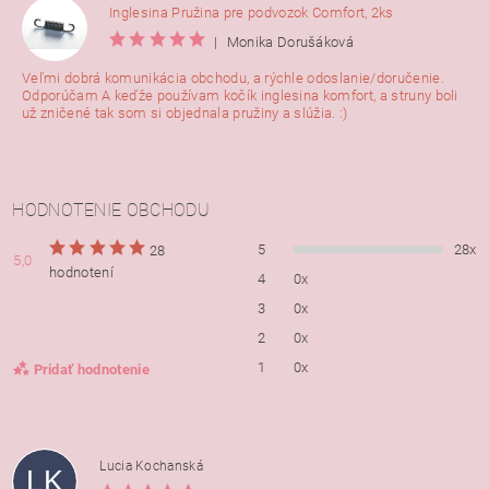
Inglesina Pružina pre podvozok Comfort, 2ks
|
Monika Dorušáková
Veľmi dobrá komunikácia obchodu, a rýchle odoslanie/doručenie.
Odporúčam A keďže používam kočík inglesina komfort, a struny boli
už zničené tak som si objednala pružiny a slúžia. :)
HODNOTENIE OBCHODU
5
28x
28
5,0
hodnotení
4
0x
3
0x
2
0x
1
0x
Pridať hodnotenie
Lucia Kochanská
LK