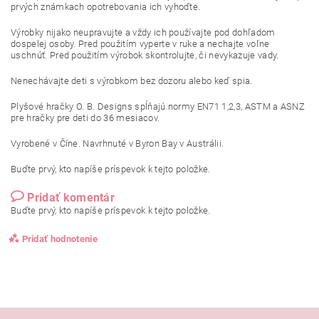
prvých známkach opotrebovania ich vyhoďte.
Výrobky nijako neupravujte a vždy ich používajte pod dohľadom
dospelej osoby. Pred použitím vyperte v ruke a nechajte voľne
uschnúť. Pred použitím výrobok skontrolujte, či nevykazuje vady.
Nenechávajte deti s výrobkom bez dozoru alebo keď spia.
Plyšové hračky O. B. Designs spĺňajú normy EN71 1,2,3, ASTM a ASNZ
pre hračky pre deti do 36 mesiacov.
Vyrobené v Číne. Navrhnuté v Byron Bay v Austrálii.
Buďte prvý, kto napíše príspevok k tejto položke.
Pridať komentár
Buďte prvý, kto napíše príspevok k tejto položke.
Pridať hodnotenie