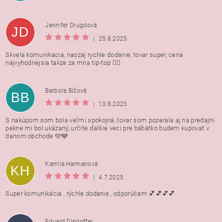
Jennifer Drugdová
JD
|
25.8.2025
Skvela komunikacia, naozaj rychle dodanie, tovar super, cena
najvyhodnejsia takze za mna tip-top 👍🏻
Barbora Bížová
BB
|
13.8.2025
S nakúpom som bola veľmi spokojná, tovar som pozerala aj na predajni
pekne mi bol ukázaný, určite ďalšie veci pre bábätko budem kupovať v
danom obchode 🩵🩶
Kamila Harmanovà
KH
|
4.7.2025
Super komunikácia , rýchle dodanie , odporúčam 💕💕💕💕
Eduard Dindoffer