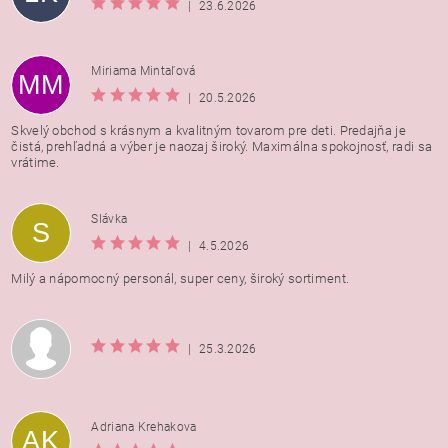
|
23.6.2026
Miriama Mintaľová
MM
|
20.5.2026
Skvelý obchod s krásnym a kvalitným tovarom pre deti. Predajňa je
čistá, prehľadná a výber je naozaj široký. Maximálna spokojnosť, radi sa
vrátime.
Vložením hodnotenie súhlasíte s
podmienkami ochrany
Slávka
S
osobných údajov
|
4.5.2026
Milý a nápomocný personál, super ceny, široký sortiment.
|
25.3.2026
Adriana Krehakova
AK