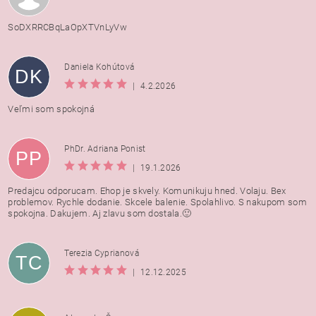
SoDXRRCBqLaOpXTVnLyVw
Daniela Kohútová
DK
|
4.2.2026
Veľmi som spokojná
PhDr. Adriana Ponist
PP
|
19.1.2026
Predajcu odporucam. Ehop je skvely. Komunikuju hned. Volaju. Bex
problemov. Rychle dodanie. Skcele balenie. Spolahlivo. S nakupom som
spokojna. Dakujem. Aj zlavu som dostala.🙂
Terezia Cyprianová
TC
|
12.12.2025