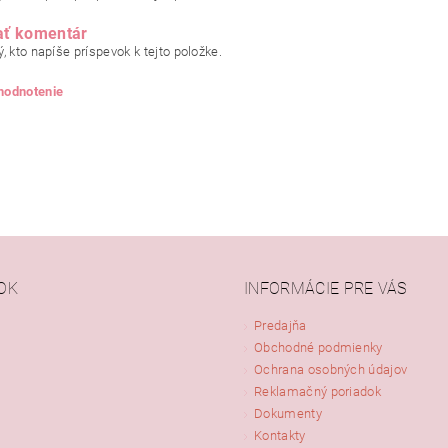
ať komentár
, kto napíše príspevok k tejto položke.
 hodnotenie
OK
INFORMÁCIE PRE VÁS
Predajňa
Obchodné podmienky
ním hodnotenie súhlasíte s
podmienkami ochrany osobných údajov
Ochrana osobných údajov
Reklamačný poriadok
Dokumenty
Kontakty