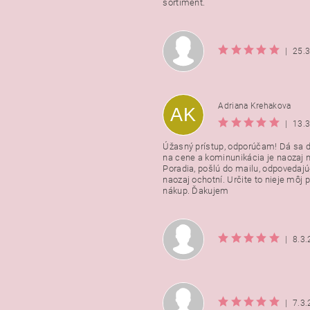
sortiment.
|
25.
Adriana Krehakova
AK
|
13.
Úžasný prístup, odporúčam! Dá sa 
na cene a kominunikácia je naozaj n
Poradia, pošlú do mailu, odpovedajú
naozaj ochotní. Určite to nieje môj 
nákup. Ďakujem
|
8.3
|
7.3