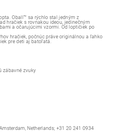
opta. Oball™ sa rýchlo stal jedným z
rad hračiek s rovnakou ideou, jedinečným
ami a očarujúcimi vzormi. Od loptičiek po
.
rhov hračiek, počnúc práve originálnou a ľahko
ek pre deti aj batoľatá.
ajú zábavné zvuky
 Amsterdam, Netherlands; +31 20 241 0934