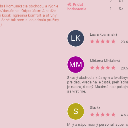
2
0x
Pridať
brá komunikácia obchodu, a rýchle
1
0x
hodnotenie
e/doručenie. Odporúčam A keďže
 kočík inglesina komfort, a struny
ničené tak som si objednala pružiny
:)
Lucia Kochanská
LK
|
23.
Miriama Mintaľová
MM
|
20.
Skvelý obchod s krásnym a kvalitn
pre deti. Predajňa je čistá, prehľadn
Vložením hodnotenie súhlasít
je naozaj široký. Maximálna spokojno
podmienkami ochrany osobnýc
sa vrátime.
údajov
Slávka
S
|
4.5
Milý a nápomocný personál, super ce