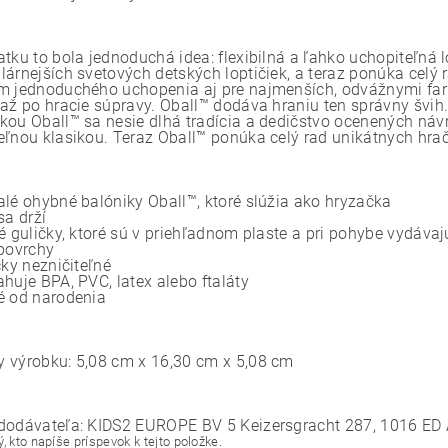
tku to bola jednoduchá idea: flexibilná a ľahko uchopiteľná l
lárnejších svetových detských loptičiek, a teraz ponúka celý 
m jednoduchého uchopenia aj pre najmenších, odvážnymi farb
 až po hracie súpravy. Oball™ dodáva hraniu ten správny švih
kou Oball™ sa nesie dlhá tradícia a dedičstvo ocenených náv
eľnou klasikou. Teraz Oball™ ponúka celý rad unikátnych hrači
alé ohybné balóniky Oball™, ktoré slúžia ako hryzačka
sa drží
né guličky, ktoré sú v priehľadnom plaste a pri pohybe vydáv
 povrchy
cky nezničiteľné
huje BPA, PVC, latex alebo ftaláty
é od narodenia
 výrobku: 5,08 cm x 16,30 cm x 5,08 cm
dodávateľa: KIDS2 EUROPE BV 5 Keizersgracht 287, 1016 ED
, kto napíše príspevok k tejto položke.