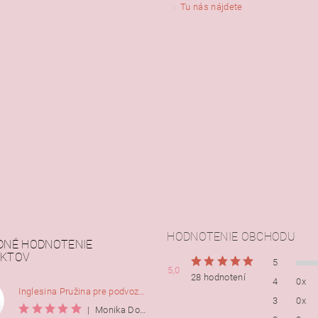
Tu nás nájdete
HODNOTENIE OBCHODU
DNÉ HODNOTENIE
KTOV
5
5,0
28 hodnotení
4
0x
Inglesina Pružina pre podvozok Comfort, 2ks
3
0x
|
Monika Dorušáková