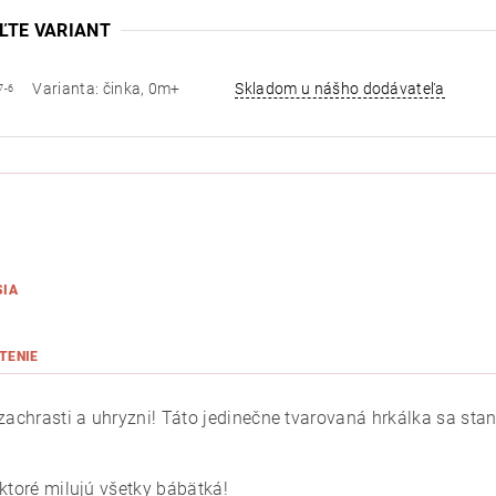
ĽTE VARIANT
Varianta: činka, 0m+
Skladom u nášho dodávateľa
7-6
SIA
TENIE
 zachrasti a uhryzni! Táto jedinečne tvarovaná hrkálka sa st
 ktoré milujú všetky bábätká!