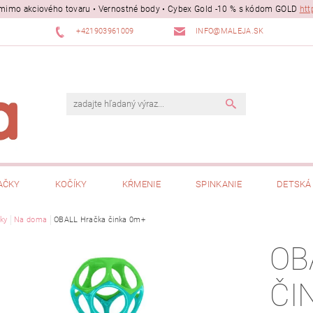
ii mimo akciového tovaru • Vernostné body • Cybex Gold -10 % s kódom GOLD
htt
+421903961009
INFO@MALEJA.SK
AČKY
KOČÍKY
KŔMENIE
SPINKANIE
DETSKÁ 
ky
Na doma
OBALL Hračka činka 0m+
OB
ČI