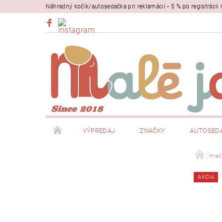
Náhradný kočík/autosedačka pri reklamácii • 5 % po registrác
VÝPREDAJ
ZNAČKY
AUTOSED
BEZPEČNOSŤ
NOSIČE
Hrač
AKCIA