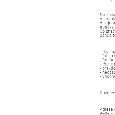
Na začia
najpopu
dizajno
autíčka
So znač
uchopit
- dva m
- ľahko 
- fareb
- rôzne
- prakti
- neobsa
- vhodn
Rozmery
Adresa 
Buďte prvý