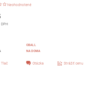
Neohodnotené
5
 bez DPH
OBALL
A
NA DOMA
Tlač
Otázka
Strážiť cenu