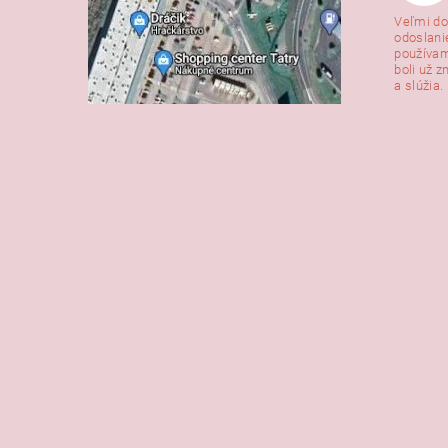
Veľmi do
odoslani
používam
boli už z
a slúžia. 