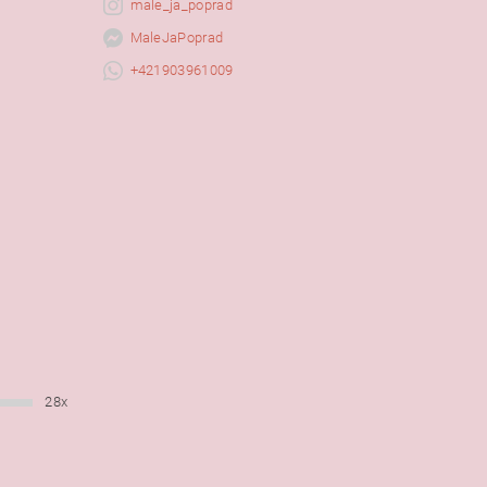
male_ja_poprad
MaleJaPoprad
+421903961009
28x