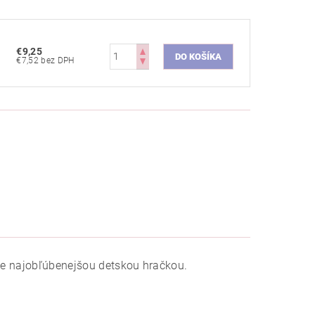
€9,25
€7,52 bez DPH
ane najobľúbenejšou detskou hračkou.