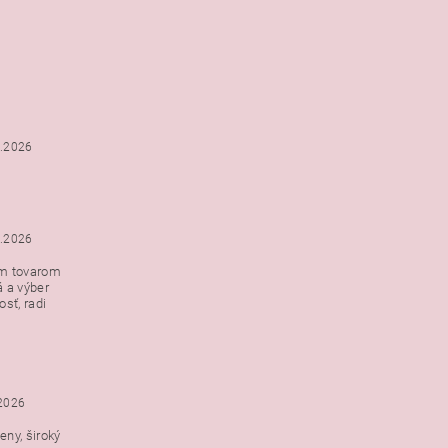
6.2026
5.2026
ým tovarom
á a výber
e s
sť, radi
h
.2026
ny, široký