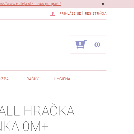
ps://www.maleja.sk/bonus-program/
|
PRIHLÁSENIE
REGISTRÁCIA
0
€0
IZBA
HRAČKY
HYGIENA
ALL HRAČKA
NKA 0M+