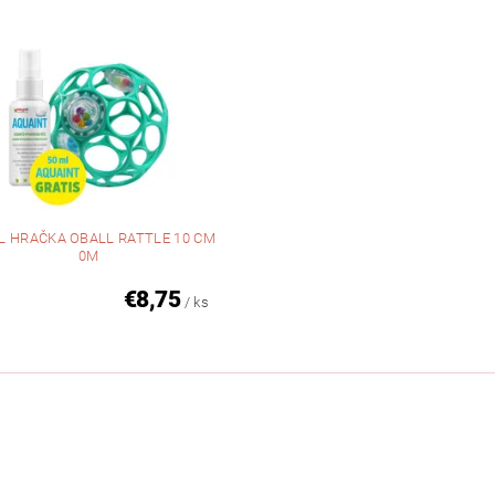
L HRAČKA OBALL RATTLE 10 CM
0M
€8,75
/ ks