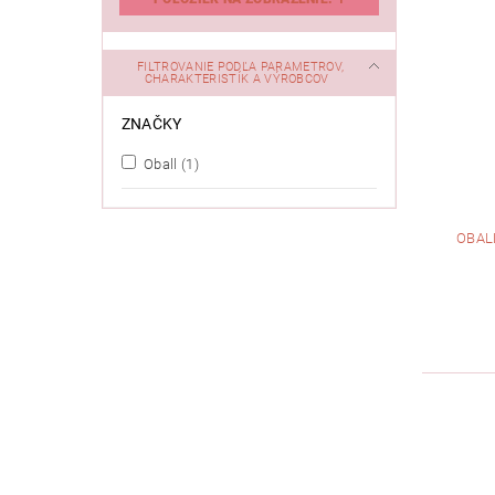
FILTROVANIE PODĽA PARAMETROV,
CHARAKTERISTÍK A VÝROBCOV
ZNAČKY
Oball
(1)
OBAL