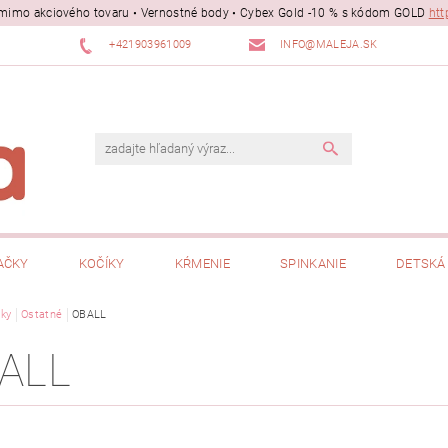
ii mimo akciového tovaru • Vernostné body • Cybex Gold -10 % s kódom GOLD
htt
+421903961009
INFO@MALEJA.SK
AČKY
KOČÍKY
KŔMENIE
SPINKANIE
DETSKÁ 
ky
Ostatné
OBALL
ALL