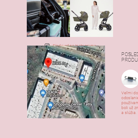
Sledovať na Instagrame
POSLE
PRODU
Veľmi do
odoslani
používam
boli už z
a slúžia. 