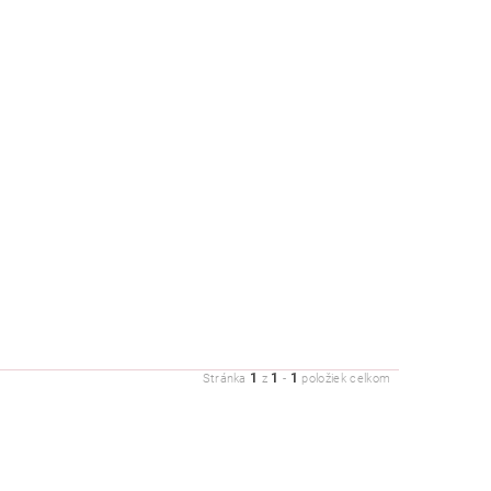
1
1
1
Stránka
z
-
položiek celkom