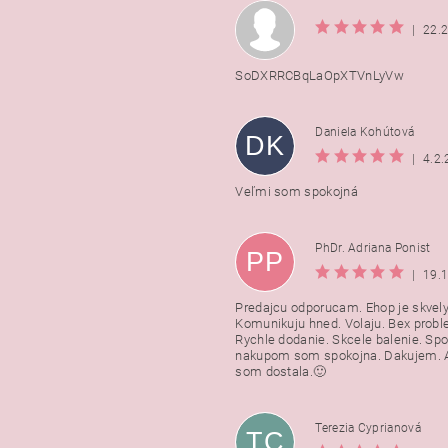
|
22.
SoDXRRCBqLaOpXTVnLyVw
Daniela Kohútová
DK
|
4.2
Veľmi som spokojná
PhDr. Adriana Ponist
PP
|
19.
Predajcu odporucam. Ehop je skvely
Komunikuju hned. Volaju. Bex probl
Rychle dodanie. Skcele balenie. Spo
nakupom som spokojna. Dakujem. A
som dostala.🙂
Terezia Cyprianová
TC