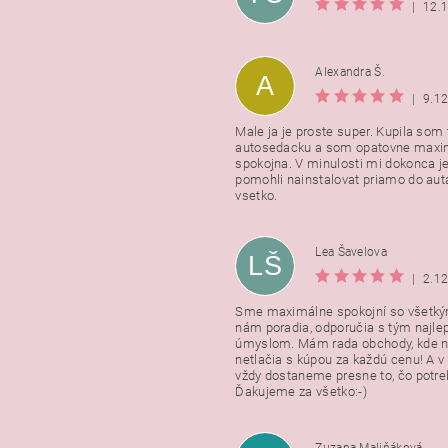
|
12.
Alexandra Š.
A
|
9.1
Male ja je proste super. Kupila som t
autosedacku a som opatovne maxi
spokojna. V minulosti mi dokonca j
pomohli nainstalovat priamo do auta
vsetko.
Lea Šavelova
LŠ
|
2.1
Sme maximálne spokojní so všetkým
nám poradia, odporučia s tým najl
úmyslom. Mám rada obchody, kde n
netlačia s kúpou za každú cenu! A 
vždy dostaneme presne to, čo potr
Ďakujeme za všetko:-)