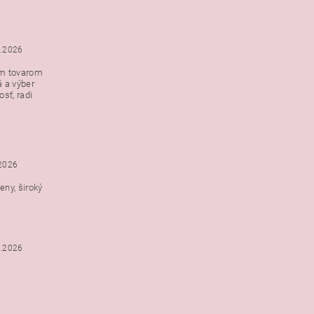
5.2026
ým tovarom
á a výber
e s
sť, radi
h
.2026
ny, široký
3.2026