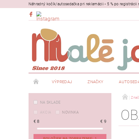
Náhradný kočík/autosedačka pri reklamácii • 5 % po registrác
VÝPREDAJ
ZNAČKY
AUTOSED
BEZPEČNOSŤ
NOSIČE
Znač
NA SKLADE
OB
AKCIA
NOVINKA
€
8
€
9
POLOŽIEK NA ZOBRAZENIE:
1