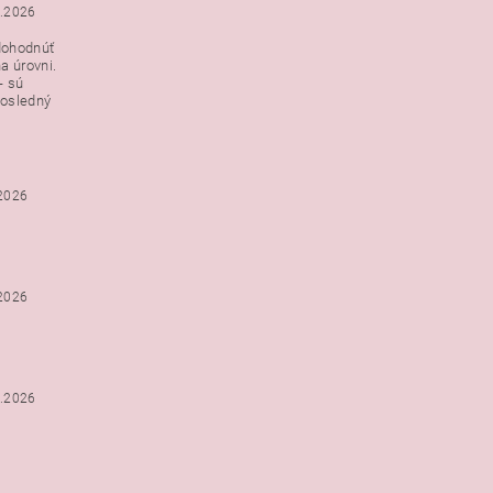
3.2026
dohodnúť
a úrovni.
- sú
posledný
.2026
.2026
2.2026