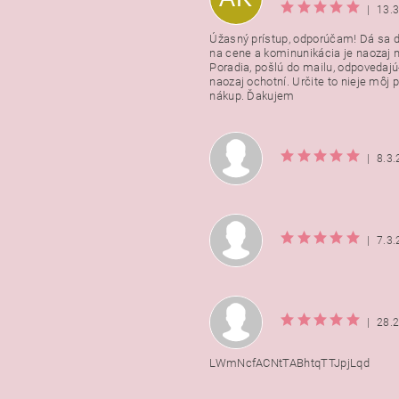
|
13.
Úžasný prístup, odporúčam! Dá sa 
na cene a kominunikácia je naozaj n
Poradia, pošlú do mailu, odpovedajú
naozaj ochotní. Určite to nieje môj 
nákup. Ďakujem
|
8.3
|
7.3
|
28.
LWmNcfACNtTABhtqTTJpjLqd