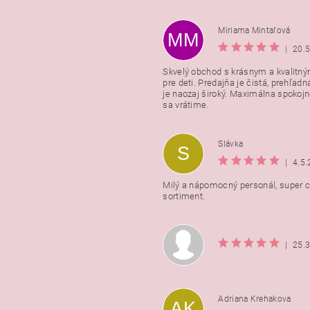
Miriama Mintaľová
MM
|
20.
Skvelý obchod s krásnym a kvalitn
pre deti. Predajňa je čistá, prehľadn
Vložením hodnotenie súhlasít
je naozaj široký. Maximálna spokojno
podmienkami ochrany osobnýc
sa vrátime.
údajov
Slávka
S
|
4.5
Milý a nápomocný personál, super ce
sortiment.
|
25.
Adriana Krehakova
AK