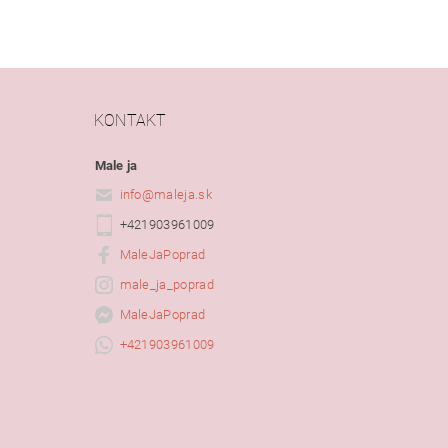
KONTAKT
Male ja
info
@
maleja.sk
+421903961009
MaleJaPoprad
male_ja_poprad
MaleJaPoprad
+421903961009