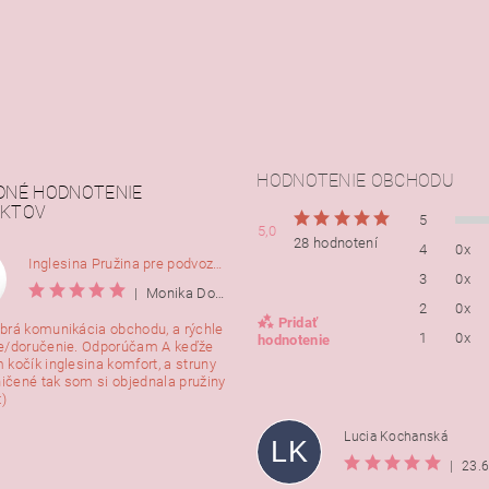
HODNOTENIE OBCHODU
DNÉ HODNOTENIE
KTOV
5
5,0
28 hodnotení
4
0x
Inglesina Pružina pre podvozok Comfort, 2ks
3
0x
|
Monika Dorušáková
2
0x
Pridať
brá komunikácia obchodu, a rýchle
1
0x
hodnotenie
e/doručenie. Odporúčam A keďže
 kočík inglesina komfort, a struny
ničené tak som si objednala pružiny
:)
Lucia Kochanská
LK
|
23.