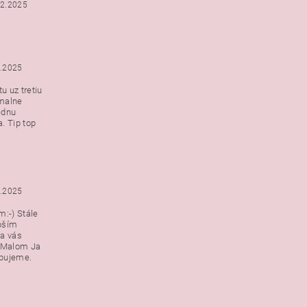
12.2025
2.2025
u uz tretiu
malne
ednu
. Tip top
2.2025
:-) Stále
epším
a vás
v Malom Ja
ebujeme.