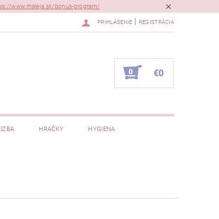
ps://www.maleja.sk/bonus-program/
|
PRIHLÁSENIE
REGISTRÁCIA
0
€0
IZBA
HRAČKY
HYGIENA