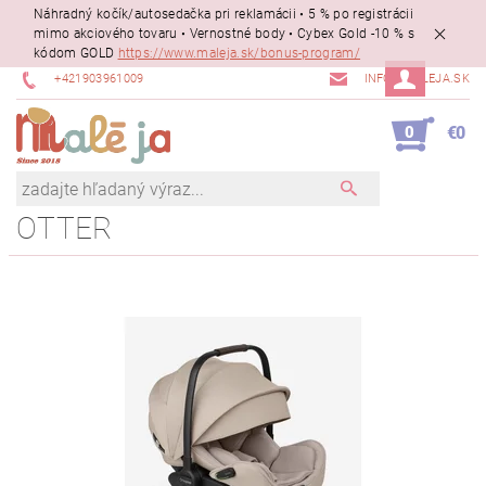
Náhradný kočík/autosedačka pri reklamácii • 5 % po registrácii
mimo akciového tovaru • Vernostné body • Cybex Gold -10 % s
kódom GOLD
https://www.maleja.sk/bonus-program/
+421903961009
INFO@MALEJA.SK
0
€0
OTTER