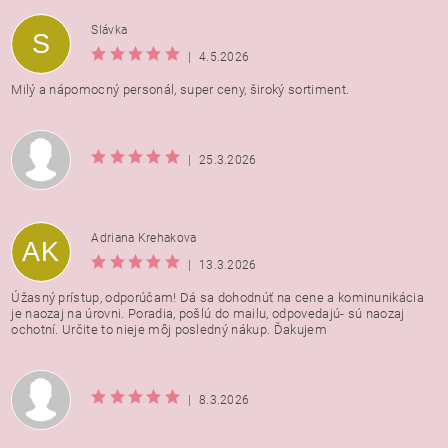
Vložením hodnotenie súhlasíte s
podmienkami ochrany
Slávka
S
osobných údajov
|
4.5.2026
Milý a nápomocný personál, super ceny, široký sortiment.
|
25.3.2026
Adriana Krehakova
AK
|
13.3.2026
Úžasný prístup, odporúčam! Dá sa dohodnúť na cene a kominunikácia
je naozaj na úrovni. Poradia, pošlú do mailu, odpovedajú- sú naozaj
ochotní. Určite to nieje môj posledný nákup. Ďakujem
|
8.3.2026