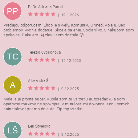
PhDr. Adriana Ponist
PP
|
19.1.2026
Predajcu odporucam. Ehop je skvely. Komunikuju hned. Volaju. Bex
problemov. Rychle dodanie. Skcele balenie. Spolahlivo. S nakupom som
spokojna. Dakujem. Aj zlavu som dostala.🙂
Terezia Cyprianová
TC
|
12.12.2025
Alexandra Š.
A
|
9.12.2025
Male ja je proste super. Kupila som tu uz tretiu autosedacku a som
opatovne maximalne spokojna. V minulosti mi dokonca jednu pomohli
nainstalovat priamo do auta. Tip top vsetko.
Lea Šavelova
LŠ
|
2.12.2025