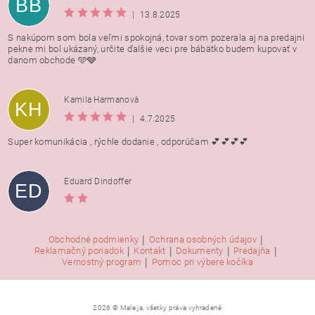
BB
|
13.8.2025
S nakúpom som bola veľmi spokojná, tovar som pozerala aj na predajni
pekne mi bol ukázaný, určite ďalšie veci pre bábätko budem kupovať v
danom obchode 🩵🩶
Kamila Harmanovà
KH
|
4.7.2025
Super komunikácia , rýchle dodanie , odporúčam 💕💕💕💕
Eduard Dindoffer
ED
|
|
Obchodné podmienky
Ochrana osobných údajov
|
|
|
|
Reklamačný poriadok
Kontakt
Dokumenty
Predajňa
|
Vernostný program
Pomoc pri výbere kočíka
2026 © Male ja, všetky práva vyhradené