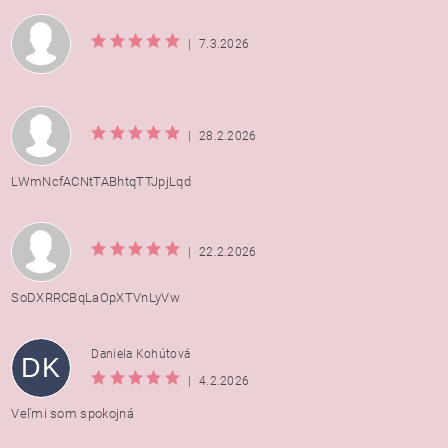
|
7.3.2026
|
28.2.2026
LWmNcfACNtTABhtqTTJpjLqd
|
22.2.2026
SoDXRRCBqLaOpXTVnLyVw
Daniela Kohútová
DK
|
4.2.2026
Veľmi som spokojná