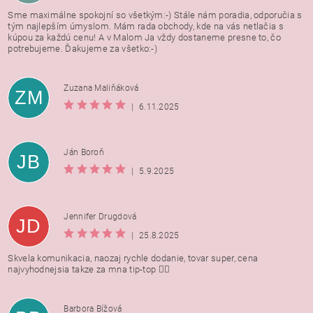
Sme maximálne spokojní so všetkým:-) Stále nám poradia, odporučia s
tým najlepším úmyslom. Mám rada obchody, kde na vás netlačia s
kúpou za každú cenu! A v Malom Ja vždy dostaneme presne to, čo
potrebujeme. Ďakujeme za všetko:-)
Zuzana Maliňáková
ZM
|
6.11.2025
Ján Boroň
JB
|
5.9.2025
Jennifer Drugdová
JD
|
25.8.2025
Skvela komunikacia, naozaj rychle dodanie, tovar super, cena
najvyhodnejsia takze za mna tip-top 👍🏻
Barbora Bížová