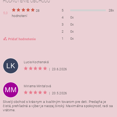
HODNOTENIE OBCHODU
5
28x
28
5,0
hodnotení
4
0x
3
0x
2
0x
1
0x
Pridať hodnotenie
Lucia Kochanská
LK
|
23.6.2026
Miriama Mintaľová
MM
|
20.5.2026
Skvelý obchod s krásnym a kvalitným tovarom pre deti. Predajňa je
čistá, prehľadná a výber je naozaj široký. Maximálna spokojnosť, radi sa
vrátime.