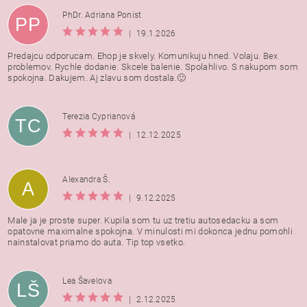
PhDr. Adriana Ponist
PP
|
19.1.2026
Predajcu odporucam. Ehop je skvely. Komunikuju hned. Volaju. Bex
problemov. Rychle dodanie. Skcele balenie. Spolahlivo. S nakupom som
spokojna. Dakujem. Aj zlavu som dostala.🙂
Terezia Cyprianová
TC
|
12.12.2025
Alexandra Š.
A
|
9.12.2025
Male ja je proste super. Kupila som tu uz tretiu autosedacku a som
opatovne maximalne spokojna. V minulosti mi dokonca jednu pomohli
nainstalovat priamo do auta. Tip top vsetko.
Lea Šavelova
LŠ
|
2.12.2025