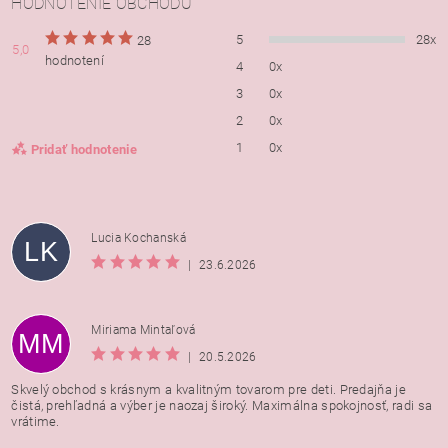
HODNOTENIE OBCHODU
5
28x
28
5,0
hodnotení
4
0x
3
0x
2
0x
1
0x
Pridať hodnotenie
Lucia Kochanská
LK
|
23.6.2026
Miriama Mintaľová
MM
|
20.5.2026
Skvelý obchod s krásnym a kvalitným tovarom pre deti. Predajňa je
čistá, prehľadná a výber je naozaj široký. Maximálna spokojnosť, radi sa
vrátime.