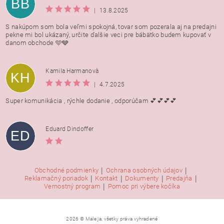
BB
|
13.8.2025
S nakúpom som bola veľmi spokojná, tovar som pozerala aj na predajni
pekne mi bol ukázaný, určite ďalšie veci pre bábätko budem kupovať v
danom obchode 🩵🩶
Kamila Harmanovà
KH
|
4.7.2025
Super komunikácia , rýchle dodanie , odporúčam 💕💕💕💕
Eduard Dindoffer
ED
|
|
Obchodné podmienky
Ochrana osobných údajov
|
|
|
|
Reklamačný poriadok
Kontakt
Dokumenty
Predajňa
|
Vernostný program
Pomoc pri výbere kočíka
2026 © Male ja, všetky práva vyhradené