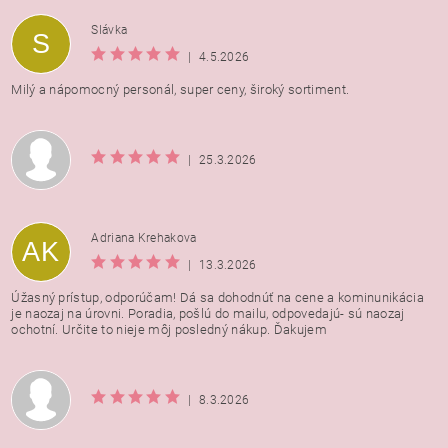
Vložením hodnotenie súhlasíte s
podmienkami ochrany
Slávka
S
osobných údajov
|
4.5.2026
Milý a nápomocný personál, super ceny, široký sortiment.
|
25.3.2026
Adriana Krehakova
AK
|
13.3.2026
Úžasný prístup, odporúčam! Dá sa dohodnúť na cene a kominunikácia
je naozaj na úrovni. Poradia, pošlú do mailu, odpovedajú- sú naozaj
ochotní. Určite to nieje môj posledný nákup. Ďakujem
|
8.3.2026