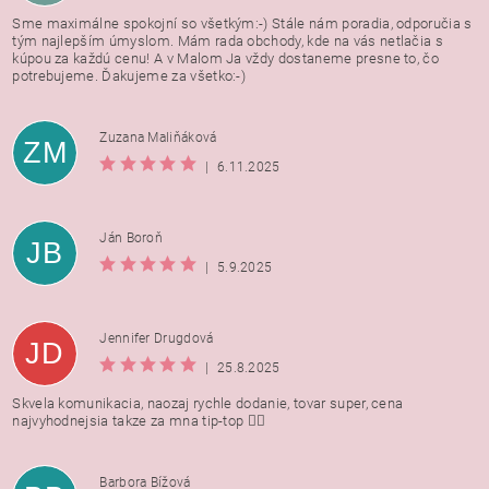
Sme maximálne spokojní so všetkým:-) Stále nám poradia, odporučia s
tým najlepším úmyslom. Mám rada obchody, kde na vás netlačia s
kúpou za každú cenu! A v Malom Ja vždy dostaneme presne to, čo
potrebujeme. Ďakujeme za všetko:-)
Zuzana Maliňáková
ZM
|
6.11.2025
Ján Boroň
JB
|
5.9.2025
Jennifer Drugdová
JD
|
25.8.2025
Skvela komunikacia, naozaj rychle dodanie, tovar super, cena
najvyhodnejsia takze za mna tip-top 👍🏻
Barbora Bížová