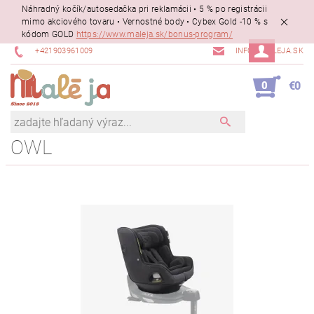
Náhradný kočík/autosedačka pri reklamácii • 5 % po registrácii
mimo akciového tovaru • Vernostné body • Cybex Gold -10 % s
kódom GOLD
https://www.maleja.sk/bonus-program/
+421903961009
INFO@MALEJA.SK
0
€0
OWL