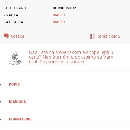
KÓD TOVARU
BBRBD06COP
ZNAČKA
RIALTO
KATEGÓRIA
RIALTO
Otázka
Strážiť cenu
Našli ste na slovenskom e-shope lepšiu
cenu? Napíšte nám a pokúsime sa Vám
urobiť výhodnejšiu ponuku.
POPIS
DISKUSIA
HODNOTENIE