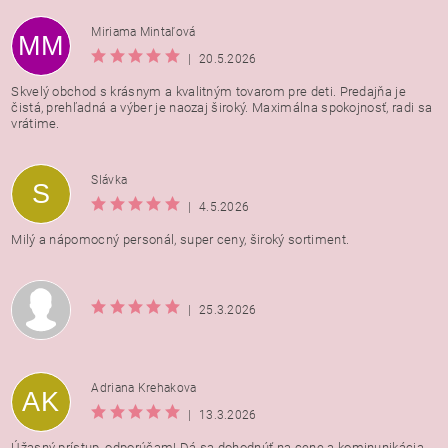
Miriama Mintaľová
MM
|
20.5.2026
Skvelý obchod s krásnym a kvalitným tovarom pre deti. Predajňa je
čistá, prehľadná a výber je naozaj široký. Maximálna spokojnosť, radi sa
vrátime.
Vložením hodnotenie súhlasíte s
podmienkami ochrany
Slávka
S
osobných údajov
|
4.5.2026
Milý a nápomocný personál, super ceny, široký sortiment.
|
25.3.2026
Adriana Krehakova
AK
|
13.3.2026
Úžasný prístup, odporúčam! Dá sa dohodnúť na cene a kominunikácia