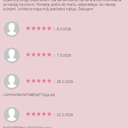
je naozaj na úrovni. Poradia, pošlú do mailu, odpovedajú- sú naozaj
ochotní. Určite to nieje môj posledný nákup. Ďakujem
|
8.3.2026
|
7.3.2026
|
28.2.2026
LWmNcfACNtTABhtqTTJpjLqd
|
22.2.2026
SoDXRRCBqLaOpXTVnLyVw