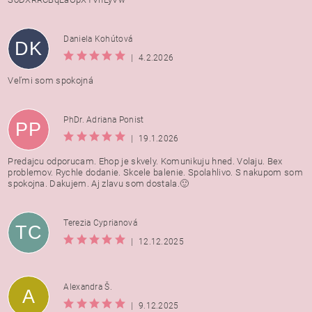
Daniela Kohútová
DK
|
4.2.2026
Veľmi som spokojná
PhDr. Adriana Ponist
PP
|
19.1.2026
Predajcu odporucam. Ehop je skvely. Komunikuju hned. Volaju. Bex
problemov. Rychle dodanie. Skcele balenie. Spolahlivo. S nakupom som
spokojna. Dakujem. Aj zlavu som dostala.🙂
Terezia Cyprianová
TC
|
12.12.2025
Alexandra Š.
A
|
9.12.2025