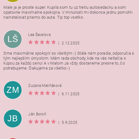
Male ja je proste super. Kupila som tu uz tretiu autosedacku a som
opatovne maximalne spokojna. V minulosti mi dokonca jednu pomohli
nainstalovat priamo do auta. Tip top vsetko.
Lea Šavelova
LŠ
|
2.12.2025
Sme maximálne spokojní so všetkým:-) Stále nám poradia, odporučia s
tým najlepším úmyslom. Mám rada obchody, kde na vás netlačia s
kúpou za každú cenu! A v Malom Ja vždy dostaneme presne to, čo
potrebujeme. Ďakujeme za všetko:-)
Zuzana Maliňáková
ZM
|
6.11.2025
Ján Boroň
JB
|
5.9.2025