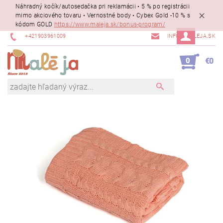
Náhradný kočík/autosedačka pri reklamácii • 5 % po registrácii
mimo akciového tovaru • Vernostné body • Cybex Gold -10 % s
kódom GOLD
https://www.maleja.sk/bonus-program/
+421903961009
INFO@MALEJA.SK
0
€0