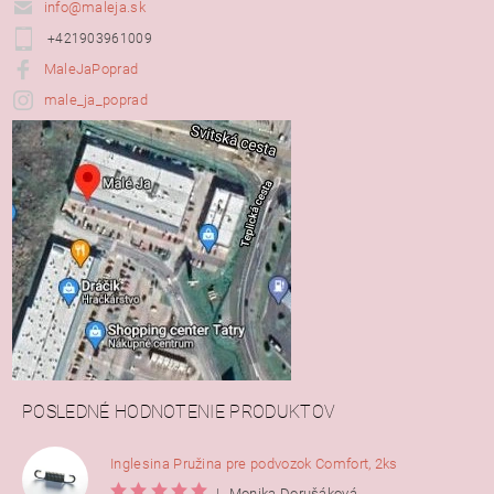
info@maleja.sk
+421903961009
MaleJaPoprad
male_ja_poprad
POSLEDNÉ HODNOTENIE PRODUKTOV
Inglesina Pružina pre podvozok Comfort, 2ks
|
Monika Dorušáková