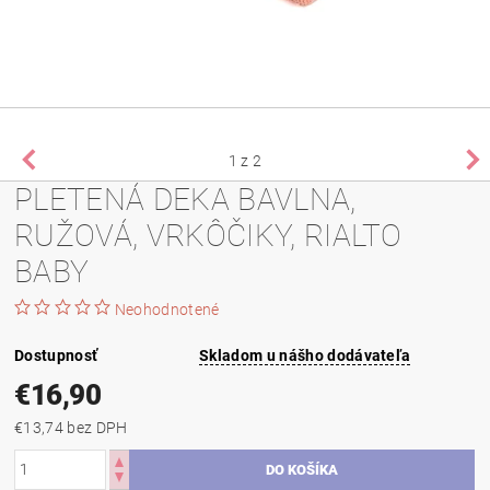
1
z 2
PLETENÁ DEKA BAVLNA,
RUŽOVÁ, VRKÔČIKY, RIALTO
BABY
Neohodnotené
Dostupnosť
Skladom u nášho dodávateľa
€16,90
€13,74 bez DPH