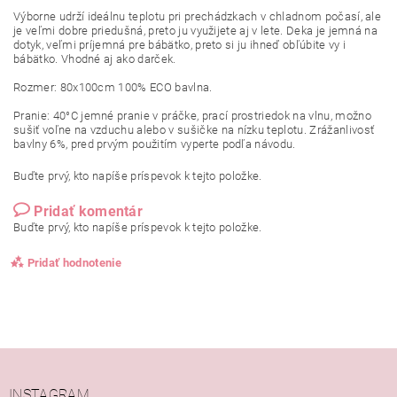
Výborne
udrží
ideálnu
teplotu pri prechádzkach v chladnom počasí, ale
je veľmi dobre priedušná,
preto ju
využijete aj
v lete
.
Deka
je jemná
na
dotyk, veľmi príjemná pre bábätko, preto si ju
ihneď obľúbite
vy
i
bábätko
.
Vhodné
aj ako
darček.
Rozmer
:
80x100cm
100
%
ECO
bavlna.
Pranie: 40
°
C
jemné
pranie
v práčke
,
prací
prostriedok
na
vlnu
,
možno
sušiť
voľne na
vzduchu alebo v
sušičke
na
nízku teplotu
.
Zrážanlivosť
bavlny
6
%
,
pred
prvým použitím vyperte
podľa návodu
.
Buďte prvý, kto napíše príspevok k tejto položke.
Pridať komentár
Buďte prvý, kto napíše príspevok k tejto položke.
Pridať hodnotenie
INSTAGRAM