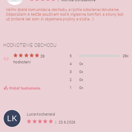
Veľmi dobrá komunikácia obchodu, a rýchle odoslanie/doručenie.
Odporúčam A keďže používam kočík inglesina komfort, a struny boli
už zničené tak som si objednala pružiny a slúžia. :)
HODNOTENIE OBCHODU
5
28x
28
5,0
hodnotení
4
0x
3
0x
2
0x
1
0x
Pridať hodnotenie
Lucia Kochanská
LK
|
23.6.2026