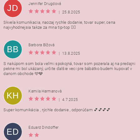
Jennifer Drugdová
JD
|
25.8.2025
Skvela komunikacia, naozaj rychle dodanie, tovar super, cena
najvyhodnejsia takze za mna tip-top 👍🏻
Barbora Bížová
BB
|
13.8.2025
S nakúpom som bola veľmi spokojná, tovar som pozerala aj na predajni
pekne mi bol ukázaný, určite ďalšie veci pre bábätko budem kupovať v
danom obchode 🩵🩶
Kamila Harmanovà
KH
|
4.7.2025
Super komunikácia , rýchle dodanie , odporúčam 💕💕💕💕
Eduard Dindoffer
ED