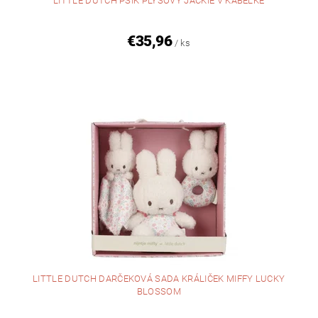
LITTLE DUTCH PSÍK PLYŠOVÝ JACKIE V KABELKE
€35,96
/ ks
LITTLE DUTCH DARČEKOVÁ SADA KRÁLIČEK MIFFY LUCKY
BLOSSOM