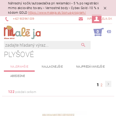
Náhradný kočík/autosedačka pri reklamácii • 5 % po registrácii
mimo akciového tovaru • Vernostné body • Cybex Gold -10 % s
kódom GOLD
https://www.maleja.sk/bonus-program/
+421903961009
INFO@MALEJA.SK
0
€0
PLYŠOVÉ
NAJDRAHŠIE
NAJLACNEJŠIE
NAJPREDÁVANEJŠIE
ABECEDNE
1
2
122
položiek celkom