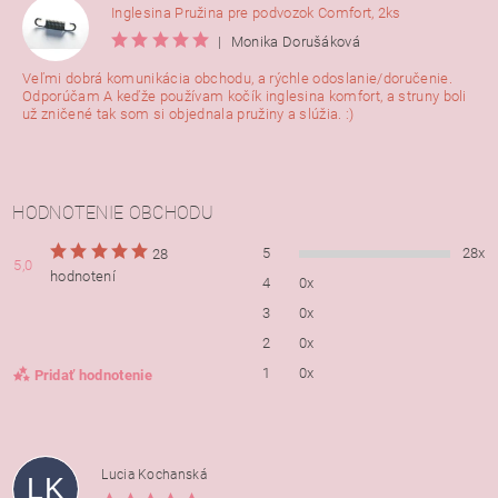
Inglesina Pružina pre podvozok Comfort, 2ks
|
Monika Dorušáková
Veľmi dobrá komunikácia obchodu, a rýchle odoslanie/doručenie.
Odporúčam A keďže používam kočík inglesina komfort, a struny boli
už zničené tak som si objednala pružiny a slúžia. :)
HODNOTENIE OBCHODU
5
28x
28
5,0
hodnotení
4
0x
3
0x
2
0x
1
0x
Pridať hodnotenie
Lucia Kochanská
LK