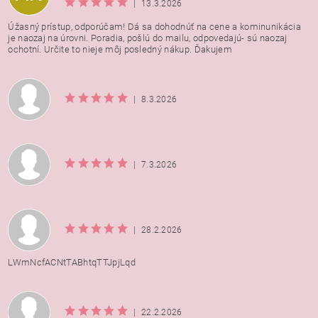
|
13.3.2026
Úžasný prístup, odporúčam! Dá sa dohodnúť na cene a kominunikácia
je naozaj na úrovni. Poradia, pošlú do mailu, odpovedajú- sú naozaj
ochotní. Určite to nieje môj posledný nákup. Ďakujem
|
8.3.2026
|
7.3.2026
|
28.2.2026
LWmNcfACNtTABhtqTTJpjLqd
|
22.2.2026