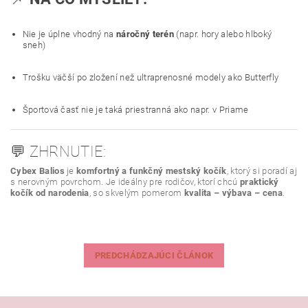
Nie je úplne vhodný na
náročný terén
(napr. hory alebo hlboký
sneh)
Trošku väčší po zložení než ultraprenosné modely ako Butterfly
Športová časť nie je taká priestranná ako napr. v Priame
💬 ZHRNUTIE:
Cybex Balios
je
komfortný a funkčný mestský kočík
, ktorý si poradí aj
s nerovným povrchom. Je ideálny pre rodičov, ktorí chcú
praktický
kočík od narodenia
, so skvelým pomerom
kvalita – výbava – cena
.
PREDCHÁDZAJÚCI ČLÁNOK