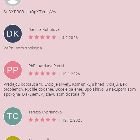
SoDXRRCBqLaOpXTVnLyVw
Daniela Kohútová
DK
|
4.2.2026
Veľmi som spokojná
PhDr. Adriana Ponist
PP
|
19.1.2026
Predajcu odporucam. Ehop je skvely. Komunikuju hned. Volaju. Bex
problemov. Rychle dodanie. Skcele balenie. Spolahlivo. S nakupom som
spokojna. Dakujem. Aj zlavu som dostala.🙂
Terezia Cyprianová
TC
|
12.12.2025