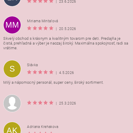
|
23.6.2026
Miriama Mintaľová
MM
|
20.5.2026
Skvelý obchod s krásnym a kvalitným tovarom pre deti. Predajňa je
čistá, prehľadná a výber je naozaj široký. Maximálna spokojnosť, radi sa
vrátime.
Vložením hodnotenie súhlasíte s
podmienkami ochrany
Slávka
S
osobných údajov
|
4.5.2026
Milý a nápomocný personál, super ceny, široký sortiment.
|
25.3.2026
Adriana Krehakova
AK