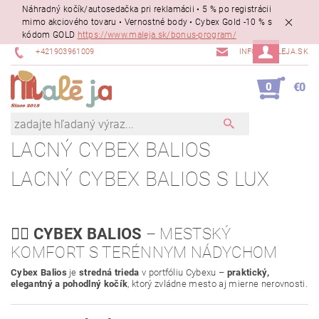
Náhradný kočík/autosedačka pri reklamácii • 5 % po registrácii
mimo akciového tovaru • Vernostné body • Cybex Gold -10 % s
kódom GOLD
https://www.maleja.sk/bonus-program/
+421903961009
INFO@MALEJA.SK
0
€0
LACNÝ CYBEX BALIOS
LACNÝ CYBEX BALIOS S LUX
🚶‍♀️
CYBEX BALIOS
– MESTSKÝ
KOMFORT S TERÉNNYM NÁDYCHOM
Cybex Balios
je
stredná trieda
v portfóliu Cybexu –
praktický,
elegantný a pohodlný kočík
, ktorý zvládne mesto aj mierne nerovnosti.