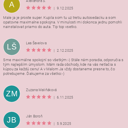
Alexandra Š.
A
|
9.12.2025
Male ja je proste super. Kupila som tu uz tretiu autosedacku a som
opatovne maximalne spokojna. V minulosti mi dokonca jednu pomohli
nainstalovat priamo do auta. Tip top vsetko.
Lea Šavelova
LŠ
|
2.12.2025
Sme maximálne spokojní so všetkým:-) Stále nám poradia, odporučia s
tým najlepším úmyslom. Mám rada obchody, kde na vás netlačia s
kúpou za každú cenu! A v Malom Ja vždy dostaneme presne to, čo
potrebujeme. Ďakujeme za všetko:-)
Zuzana Maliňáková
ZM
|
6.11.2025
Ján Boroň
JB
|
5.9.2025