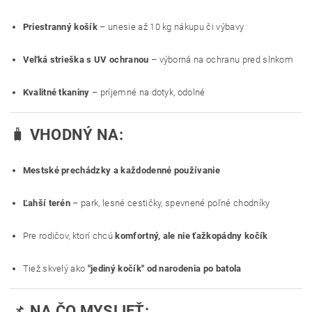
Priestranný košík
– unesie až 10 kg nákupu či výbavy
Veľká strieška s UV ochranou
– výborná na ochranu pred slnkom
Kvalitné tkaniny
– príjemné na dotyk, odolné
🧳
VHODNÝ NA:
Mestské prechádzky a každodenné používanie
Ľahší terén
– park, lesné cestičky, spevnené poľné chodníky
Pre rodičov, ktorí chcú
komfortný, ale nie ťažkopádny kočík
Tiež skvelý ako
"jediný kočík" od narodenia po batola
📌
NA ČO MYSLIEŤ: