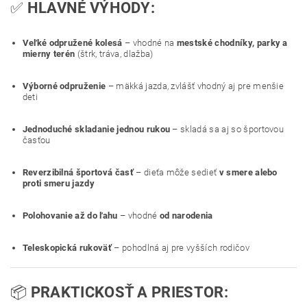
✅
HLAVNÉ VÝHODY:
Veľké odpružené kolesá
– vhodné na
mestské chodníky, parky a
mierny terén
(štrk, tráva, dlažba)
Výborné odpruženie
– mäkká jazda, zvlášť vhodný aj pre menšie
deti
Jednoduché skladanie jednou rukou
– skladá sa aj so športovou
časťou
Reverzibilná športová časť
– dieťa môže sedieť
v smere alebo
proti smeru jazdy
Polohovanie až do ľahu
– vhodné
od narodenia
Teleskopická rukoväť
– pohodlná aj pre vyšších rodičov
📦
PRAKTICKOSŤ A PRIESTOR: