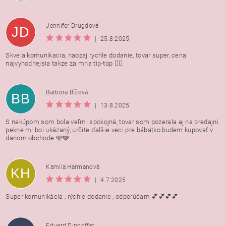
Jennifer Drugdová
JD
|
25.8.2025
Skvela komunikacia, naozaj rychle dodanie, tovar super, cena
najvyhodnejsia takze za mna tip-top 👍🏻
Barbora Bížová
BB
|
13.8.2025
S nakúpom som bola veľmi spokojná, tovar som pozerala aj na predajni
pekne mi bol ukázaný, určite ďalšie veci pre bábätko budem kupovať v
danom obchode 🩵🩶
Kamila Harmanovà
KH
|
4.7.2025
Super komunikácia , rýchle dodanie , odporúčam 💕💕💕💕
Eduard Dindoffer