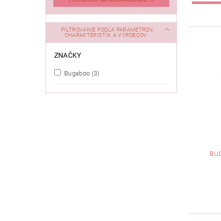
FILTROVANIE PODĽA PARAMETROV,
CHARAKTERISTÍK A VÝROBCOV
ZNAČKY
Bugaboo
(3)
BU