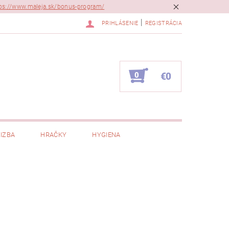
ps://www.maleja.sk/bonus-program/
|
PRIHLÁSENIE
REGISTRÁCIA
0
€0
IZBA
HRAČKY
HYGIENA