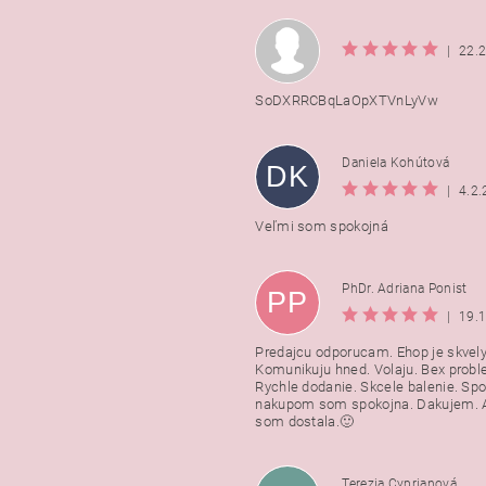
|
22.
SoDXRRCBqLaOpXTVnLyVw
Daniela Kohútová
DK
|
4.2
Veľmi som spokojná
PhDr. Adriana Ponist
PP
|
19.
Predajcu odporucam. Ehop je skvely
Komunikuju hned. Volaju. Bex probl
Rychle dodanie. Skcele balenie. Spo
nakupom som spokojna. Dakujem. A
som dostala.🙂
Terezia Cyprianová