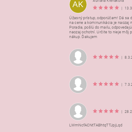
Adriana Krehakova
AK
|
13.
Úžasný prístup, odporúčam! Dá sa 
na cene a kominunikácia je naozaj n
Poradia, pošlú do mailu, odpovedajú
naozaj ochotní. Určite to nieje môj 
nákup. Ďakujem
|
8.3
|
7.3
|
28.
LWmNcfACNtTABhtqTTJpjLqd