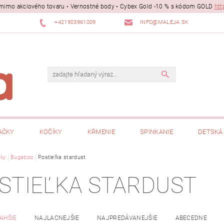
ii mimo akciového tovaru • Vernostné body • Cybex Gold -10 % s kódom GOLD
htt
+421903961009
INFO@MALEJA.SK
AČKY
KOČÍKY
KŔMENIE
SPINKANIE
DETSKÁ 
ky
Bugaboo
Postieľka stardust
STIEĽKA STARDUST
AHŠIE
NAJLACNEJŠIE
NAJPREDÁVANEJŠIE
ABECEDNE