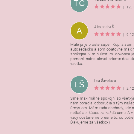
TC
|
12.
Alexandra Š.
A
|
9.1
Male ja je proste super. Kupila som t
autosedacku a som opatovne maxi
spokojna. V minulosti mi dokonca j
pomohli nainstalovat priamo do auta
vsetko.
Lea Šavelova
LŠ
|
2.1
Sme maximálne spokojní so všetkým
nám poradia, odporučia s tým najl
úmyslom. Mám rada obchody, kde n
netlačia s kúpou za každú cenu! A 
vždy dostaneme presne to, čo potr
Ďakujeme za všetko:-)