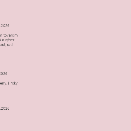
5.2026
ým tovarom
á a výber
e s
sť, radi
h
.2026
ny, široký
3.2026