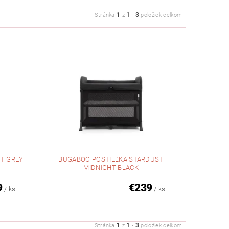
1
1
3
Stránka
z
-
položiek celkom
T GREY
BUGABOO POSTIEĽKA STARDUST
MIDNIGHT BLACK
9
€239
/ ks
/ ks
1
1
3
Stránka
z
-
položiek celkom