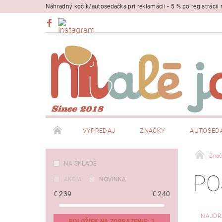
Náhradný kočík/autosedačka pri reklamácii • 5 % po registrác
VÝPREDAJ
ZNAČKY
AUTOSED
BEZPEČNOSŤ
NOSIČE
Znač
NA SKLADE
PO
AKCIA
NOVINKA
€
239
€
240
NAJDR
POLOŽIEK NA ZOBRAZENIE:
3