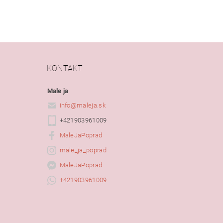
KONTAKT
Male ja
info
@
maleja.sk
+421903961009
MaleJaPoprad
male_ja_poprad
MaleJaPoprad
+421903961009