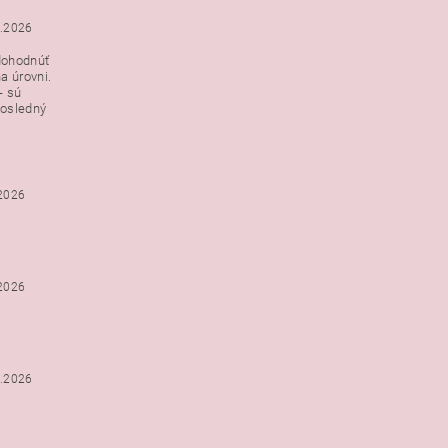
3.2026
dohodnúť
a úrovni.
- sú
posledný
.2026
.2026
2.2026