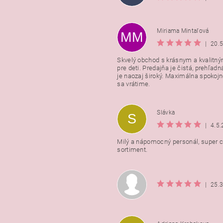
Miriama Mintaľová
MM
|
20.
Skvelý obchod s krásnym a kvalitn
pre deti. Predajňa je čistá, prehľadn
Vložením hodnotenie súhlasít
je naozaj široký. Maximálna spokojno
podmienkami ochrany osobnýc
sa vrátime.
údajov
Slávka
S
|
4.5
Milý a nápomocný personál, super ce
sortiment.
|
25.