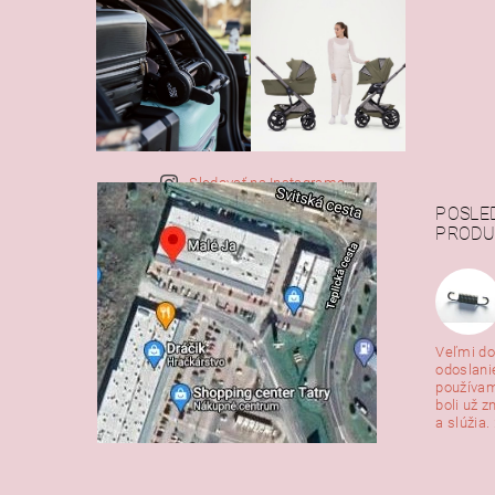
Sledovať na Instagrame
POSLE
PRODU
Veľmi do
odoslani
používam
boli už z
a slúžia. 