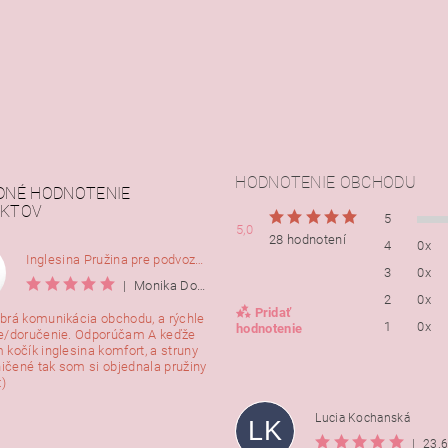
HODNOTENIE OBCHODU
DNÉ HODNOTENIE
KTOV
5
5,0
28 hodnotení
4
0x
Inglesina Pružina pre podvozok Comfort, 2ks
3
0x
|
Monika Dorušáková
2
0x
Pridať
brá komunikácia obchodu, a rýchle
1
0x
hodnotenie
e/doručenie. Odporúčam A keďže
 kočík inglesina komfort, a struny
ničené tak som si objednala pružiny
:)
Lucia Kochanská
LK
|
23.