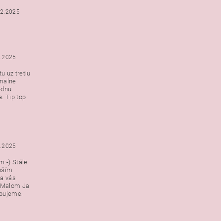
12.2025
2.2025
u uz tretiu
malne
ednu
. Tip top
2.2025
:-) Stále
epším
a vás
v Malom Ja
ebujeme.