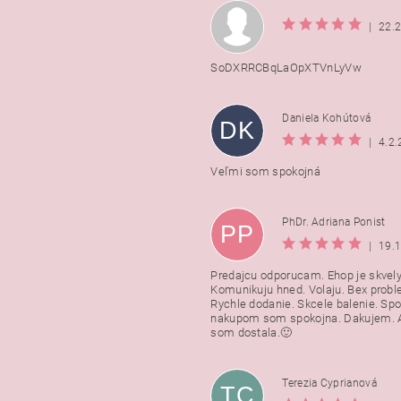
|
22.
SoDXRRCBqLaOpXTVnLyVw
Daniela Kohútová
DK
|
4.2
Veľmi som spokojná
PhDr. Adriana Ponist
PP
|
19.
Predajcu odporucam. Ehop je skvely
Komunikuju hned. Volaju. Bex probl
Rychle dodanie. Skcele balenie. Spo
nakupom som spokojna. Dakujem. A
som dostala.🙂
Terezia Cyprianová
TC