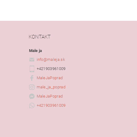
KONTAKT
Male ja
info
@
maleja.sk
+421903961009
MaleJaPoprad
male_ja_poprad
MaleJaPoprad
+421903961009