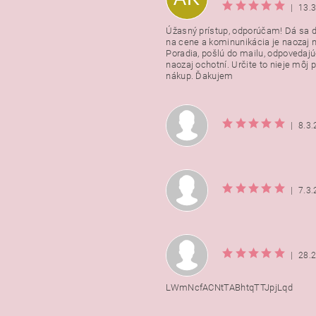
|
13.
Úžasný prístup, odporúčam! Dá sa 
na cene a kominunikácia je naozaj n
Poradia, pošlú do mailu, odpovedajú
naozaj ochotní. Určite to nieje môj 
nákup. Ďakujem
|
8.3
|
7.3
|
28.
LWmNcfACNtTABhtqTTJpjLqd