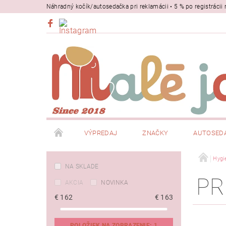
Náhradný kočík/autosedačka pri reklamácii • 5 % po registrác
VÝPREDAJ
ZNAČKY
AUTOSED
BEZPEČNOSŤ
NOSIČE
Hygi
NA SKLADE
PR
AKCIA
NOVINKA
€
162
€
163
POLOŽIEK NA ZOBRAZENIE:
1