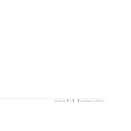
1
1
1
Stránka
z
-
položiek celkom