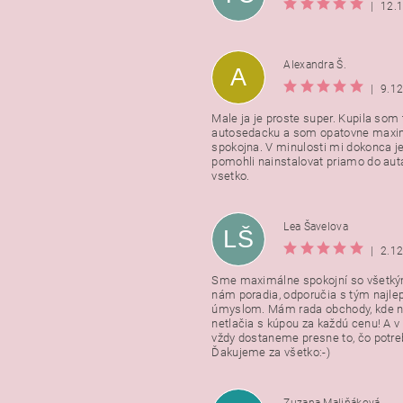
|
12.
Alexandra Š.
A
|
9.1
Male ja je proste super. Kupila som t
autosedacku a som opatovne maxi
spokojna. V minulosti mi dokonca j
pomohli nainstalovat priamo do auta
vsetko.
Lea Šavelova
LŠ
|
2.1
Sme maximálne spokojní so všetkým
nám poradia, odporučia s tým najl
úmyslom. Mám rada obchody, kde n
netlačia s kúpou za každú cenu! A 
vždy dostaneme presne to, čo potr
Ďakujeme za všetko:-)