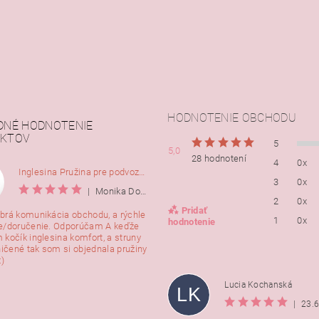
HODNOTENIE OBCHODU
DNÉ HODNOTENIE
KTOV
5
5,0
28 hodnotení
4
0x
Inglesina Pružina pre podvozok Comfort, 2ks
3
0x
|
Monika Dorušáková
2
0x
Pridať
brá komunikácia obchodu, a rýchle
1
0x
hodnotenie
e/doručenie. Odporúčam A keďže
 kočík inglesina komfort, a struny
ničené tak som si objednala pružiny
:)
Lucia Kochanská
LK
|
23.