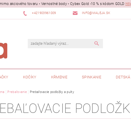
ii mimo akciového tovaru • Vernostné body • Cybex Gold -10 % s kódom GOLD
htt
+421903961009
INFO@MALEJA.SK
AČKY
KOČÍKY
KŔMENIE
SPINKANIE
DETSKÁ 
ena
Prebaľovanie
Prebaľovacie podložky a pulty
EBAĽOVACIE PODLOŽK