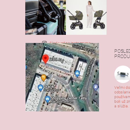
Sledovať na Instagrame
POSLE
PRODU
Veľmi do
odoslani
používam
boli už z
a slúžia. 