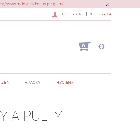
ps://www.maleja.sk/bonus-program/
|
PRIHLÁSENIE
REGISTRÁCIA
0
€0
IZBA
HRAČKY
HYGIENA
Y A PULTY