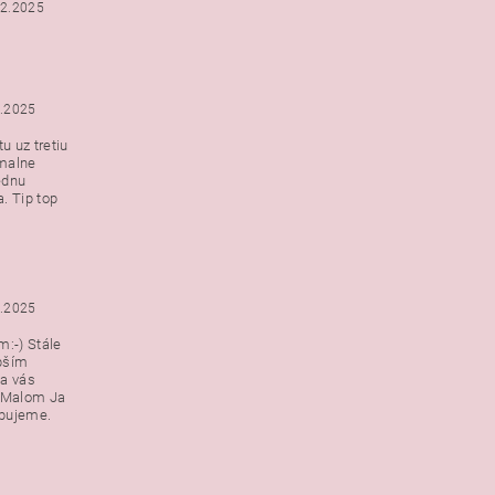
12.2025
2.2025
u uz tretiu
malne
ednu
. Tip top
2.2025
:-) Stále
epším
a vás
v Malom Ja
ebujeme.