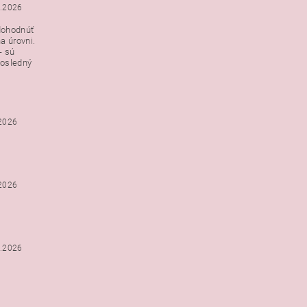
3.2026
dohodnúť
a úrovni.
- sú
posledný
.2026
.2026
2.2026