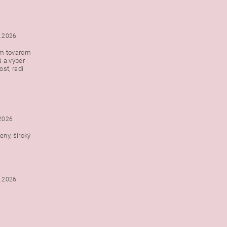
5.2026
ým tovarom
á a výber
e s
sť, radi
h
.2026
ny, široký
3.2026