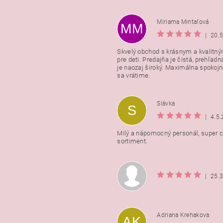
Miriama Mintaľová
MM
|
20.
Skvelý obchod s krásnym a kvalitn
pre deti. Predajňa je čistá, prehľadn
Vložením hodnotenie súhlasít
je naozaj široký. Maximálna spokojno
podmienkami ochrany osobnýc
sa vrátime.
údajov
Slávka
S
|
4.5
Milý a nápomocný personál, super ce
sortiment.
|
25.
Adriana Krehakova
AK