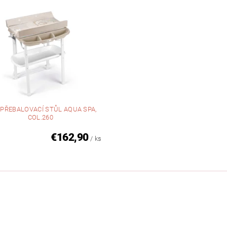
PŘEBALOVACÍ STŮL AQUA SPA,
COL.260
€162,90
/ ks