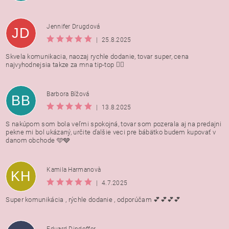
Jennifer Drugdová
JD
|
25.8.2025
Skvela komunikacia, naozaj rychle dodanie, tovar super, cena
najvyhodnejsia takze za mna tip-top 👍🏻
Barbora Bížová
BB
|
13.8.2025
S nakúpom som bola veľmi spokojná, tovar som pozerala aj na predajni
pekne mi bol ukázaný, určite ďalšie veci pre bábätko budem kupovať v
danom obchode 🩵🩶
Kamila Harmanovà
KH
|
4.7.2025
Super komunikácia , rýchle dodanie , odporúčam 💕💕💕💕
Eduard Dindoffer