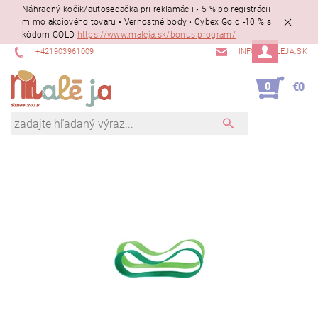
Náhradný kočík/autosedačka pri reklamácii • 5 % po registrácii
mimo akciového tovaru • Vernostné body • Cybex Gold -10 % s
kódom GOLD
https://www.maleja.sk/bonus-program/
+421903961009
INFO@MALEJA.SK
0
€0