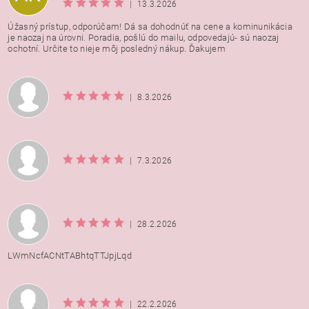
|
13.3.2026
Úžasný prístup, odporúčam! Dá sa dohodnúť na cene a kominunikácia
je naozaj na úrovni. Poradia, pošlú do mailu, odpovedajú- sú naozaj
ochotní. Určite to nieje môj posledný nákup. Ďakujem
|
8.3.2026
|
7.3.2026
|
28.2.2026
LWmNcfACNtTABhtqTTJpjLqd
|
22.2.2026