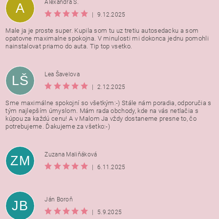
Alexandra Š.
A
|
9.12.2025
Male ja je proste super. Kupila som tu uz tretiu autosedacku a som
opatovne maximalne spokojna. V minulosti mi dokonca jednu pomohli
nainstalovat priamo do auta. Tip top vsetko.
Lea Šavelova
LŠ
|
2.12.2025
Sme maximálne spokojní so všetkým:-) Stále nám poradia, odporučia s
tým najlepším úmyslom. Mám rada obchody, kde na vás netlačia s
kúpou za každú cenu! A v Malom Ja vždy dostaneme presne to, čo
potrebujeme. Ďakujeme za všetko:-)
Zuzana Maliňáková
ZM
|
6.11.2025
Ján Boroň
JB
|
5.9.2025