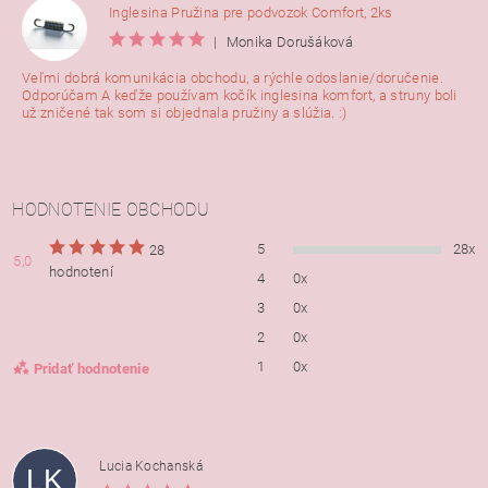
Inglesina Pružina pre podvozok Comfort, 2ks
|
Monika Dorušáková
Veľmi dobrá komunikácia obchodu, a rýchle odoslanie/doručenie.
Odporúčam A keďže používam kočík inglesina komfort, a struny boli
už zničené tak som si objednala pružiny a slúžia. :)
HODNOTENIE OBCHODU
5
28x
28
5,0
hodnotení
4
0x
3
0x
2
0x
1
0x
Pridať hodnotenie
Lucia Kochanská
LK