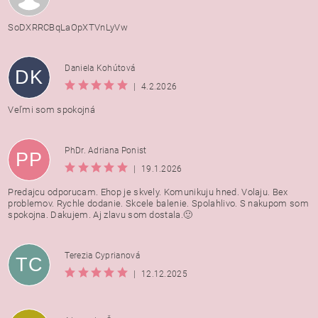
SoDXRRCBqLaOpXTVnLyVw
Daniela Kohútová
DK
|
4.2.2026
Veľmi som spokojná
PhDr. Adriana Ponist
PP
|
19.1.2026
Predajcu odporucam. Ehop je skvely. Komunikuju hned. Volaju. Bex
problemov. Rychle dodanie. Skcele balenie. Spolahlivo. S nakupom som
spokojna. Dakujem. Aj zlavu som dostala.🙂
Terezia Cyprianová
TC
|
12.12.2025