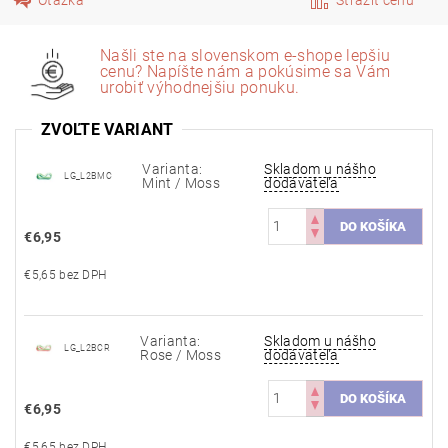
Našli ste na slovenskom e-shope lepšiu
cenu? Napíšte nám a pokúsime sa Vám
urobiť výhodnejšiu ponuku.
ZVOĽTE VARIANT
Varianta:
Skladom u nášho
LG_L2BMC
Mint / Moss
dodávateľa
€6,95
€5,65 bez DPH
Varianta:
Skladom u nášho
LG_L2BCR
Rose / Moss
dodávateľa
€6,95
€5,65 bez DPH