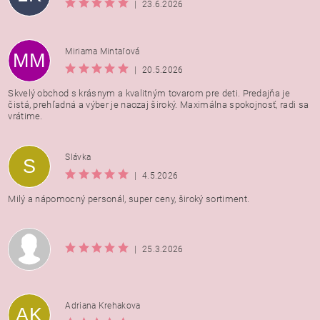
|
23.6.2026
Miriama Mintaľová
MM
|
20.5.2026
Skvelý obchod s krásnym a kvalitným tovarom pre deti. Predajňa je
čistá, prehľadná a výber je naozaj široký. Maximálna spokojnosť, radi sa
vrátime.
Vložením hodnotenie súhlasíte s
podmienkami ochrany
Slávka
S
osobných údajov
|
4.5.2026
Milý a nápomocný personál, super ceny, široký sortiment.
|
25.3.2026
Adriana Krehakova
AK