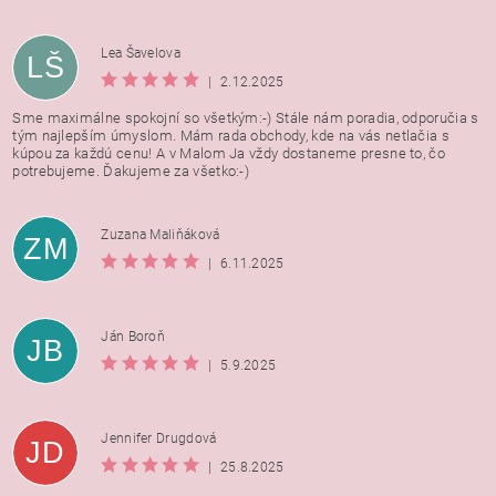
Lea Šavelova
LŠ
|
2.12.2025
Sme maximálne spokojní so všetkým:-) Stále nám poradia, odporučia s
tým najlepším úmyslom. Mám rada obchody, kde na vás netlačia s
kúpou za každú cenu! A v Malom Ja vždy dostaneme presne to, čo
potrebujeme. Ďakujeme za všetko:-)
Zuzana Maliňáková
ZM
|
6.11.2025
Ján Boroň
JB
|
5.9.2025
Jennifer Drugdová
JD
|
25.8.2025