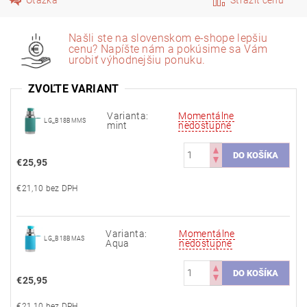
Našli ste na slovenskom e-shope lepšiu
cenu? Napíšte nám a pokúsime sa Vám
urobiť výhodnejšiu ponuku.
ZVOĽTE VARIANT
Varianta:
Momentálne
LG_B18BMMS
mint
nedostupné
€25,95
€21,10 bez DPH
Varianta:
Momentálne
LG_B18BMAS
Aqua
nedostupné
€25,95
€21,10 bez DPH