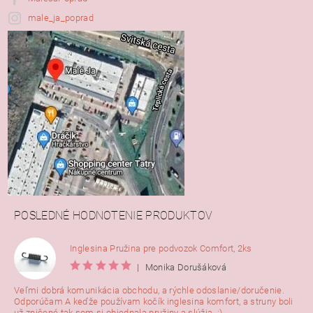
male_ja_poprad
POSLEDNÉ HODNOTENIE PRODUKTOV
Inglesina Pružina pre podvozok Comfort, 2ks
|
Monika Dorušáková
Veľmi dobrá komunikácia obchodu, a rýchle odoslanie/doručenie.
Odporúčam A keďže používam kočík inglesina komfort, a struny boli
už zničené tak som si objednala pružiny a slúžia. :)