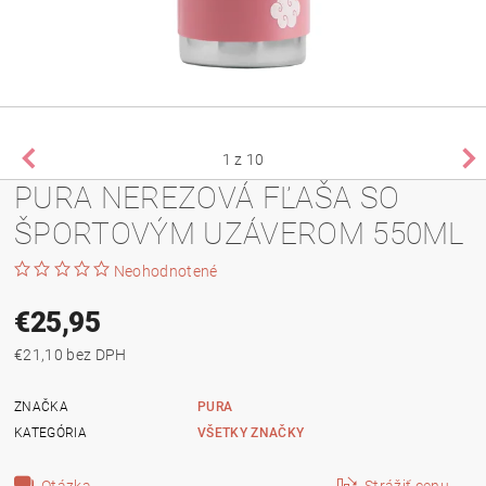
1
z 10
PURA NEREZOVÁ FĽAŠA SO
ŠPORTOVÝM UZÁVEROM 550ML
Neohodnotené
€25,95
€21,10 bez DPH
ZNAČKA
PURA
KATEGÓRIA
VŠETKY ZNAČKY
Otázka
Strážiť cenu