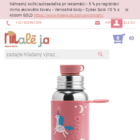
Náhradný kočík/autosedačka pri reklamácii • 5 % po registrácii
mimo akciového tovaru • Vernostné body • Cybex Gold -10 % s
kódom GOLD
https://www.maleja.sk/bonus-program/
+421903961009
INFO@MALEJA.SK
0
€0