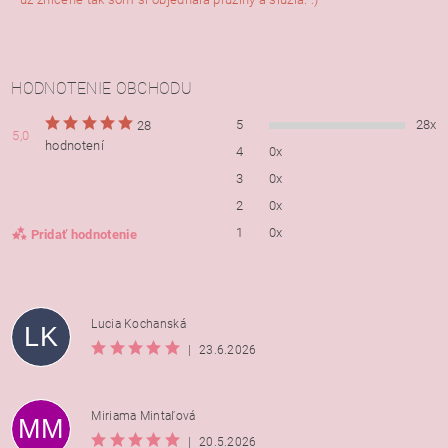
HODNOTENIE OBCHODU
5
28x
28
5,0
hodnotení
4
0x
3
0x
2
0x
1
0x
Pridať hodnotenie
Lucia Kochanská
LK
|
23.6.2026
Miriama Mintaľová
MM
|
20.5.2026