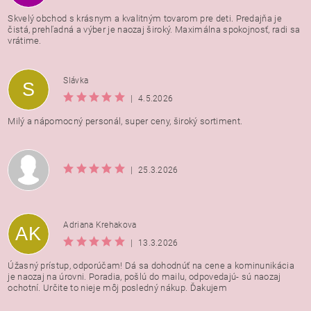
Skvelý obchod s krásnym a kvalitným tovarom pre deti. Predajňa je
čistá, prehľadná a výber je naozaj široký. Maximálna spokojnosť, radi sa
vrátime.
Vložením hodnotenie súhlasíte s
podmienkami ochrany
Slávka
S
osobných údajov
|
4.5.2026
Milý a nápomocný personál, super ceny, široký sortiment.
|
25.3.2026
Adriana Krehakova
AK
|
13.3.2026
Úžasný prístup, odporúčam! Dá sa dohodnúť na cene a kominunikácia
je naozaj na úrovni. Poradia, pošlú do mailu, odpovedajú- sú naozaj
ochotní. Určite to nieje môj posledný nákup. Ďakujem