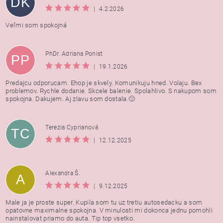
DK
|
4.2.2026
Veľmi som spokojná
PhDr. Adriana Ponist
PP
|
19.1.2026
Predajcu odporucam. Ehop je skvely. Komunikuju hned. Volaju. Bex
problemov. Rychle dodanie. Skcele balenie. Spolahlivo. S nakupom som
spokojna. Dakujem. Aj zlavu som dostala.🙂
Terezia Cyprianová
TC
|
12.12.2025
Alexandra Š.
A
|
9.12.2025
Male ja je proste super. Kupila som tu uz tretiu autosedacku a som
opatovne maximalne spokojna. V minulosti mi dokonca jednu pomohli
nainstalovat priamo do auta. Tip top vsetko.