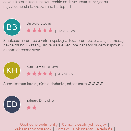
Skvela komunikacia, naozaj rychle dodanie, tovar super, cena
najvyhodnejsia takze za mna tip-top 👍🏻
Barbora Bížová
BB
|
13.8.2025
S nakúpom som bola veľmi spokojná, tovar som pozerala aj na predajni
pekne mi bol ukázaný, určite ďalšie veci pre bábätko budem kupovať v
danom obchode 🩵🩶
Kamila Harmanovà
KH
|
4.7.2025
Super komunikácia , rýchle dodanie , odporúčam 💕💕💕💕
Eduard Dindoffer
ED
|
|
Obchodné podmienky
Ochrana osobných údajov
|
|
|
|
Reklamačný poriadok
Kontakt
Dokumenty
Predajňa