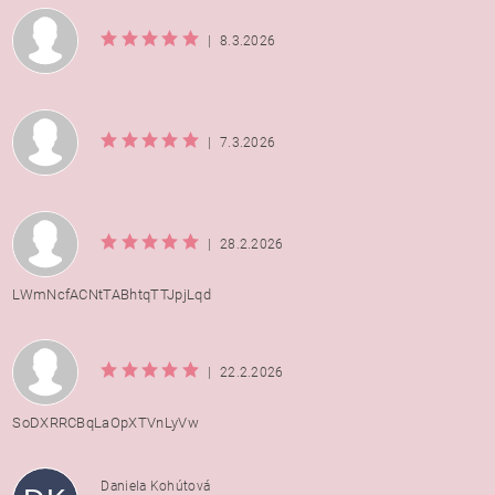
|
8.3.2026
|
7.3.2026
|
28.2.2026
LWmNcfACNtTABhtqTTJpjLqd
|
22.2.2026
SoDXRRCBqLaOpXTVnLyVw
Daniela Kohútová