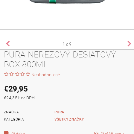
1
z 9
PURA NEREZOVÝ DESIATOVÝ
BOX 800ML
Neohodnotené
€29,95
€24,35 bez DPH
ZNAČKA
PURA
KATEGÓRIA
VŠETKY ZNAČKY
Otázka
Strážiť cenu