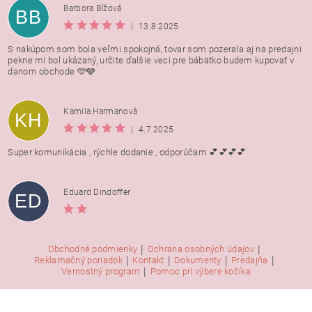
Barbora Bížová
BB
|
13.8.2025
S nakúpom som bola veľmi spokojná, tovar som pozerala aj na predajni
pekne mi bol ukázaný, určite ďalšie veci pre bábätko budem kupovať v
danom obchode 🩵🩶
Kamila Harmanovà
KH
|
4.7.2025
Super komunikácia , rýchle dodanie , odporúčam 💕💕💕💕
Eduard Dindoffer
ED
|
|
Obchodné podmienky
Ochrana osobných údajov
|
|
|
|
Reklamačný poriadok
Kontakt
Dokumenty
Predajňa
|
Vernostný program
Pomoc pri výbere kočíka