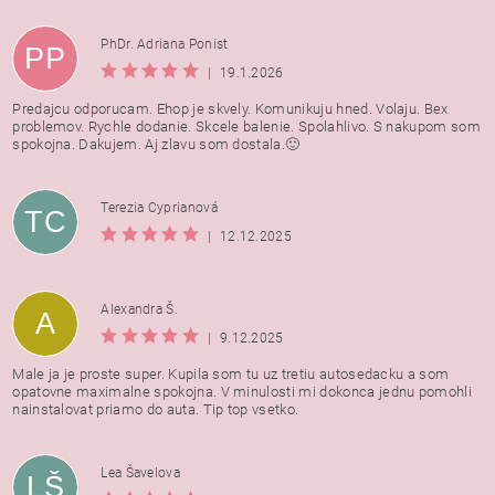
PhDr. Adriana Ponist
PP
|
19.1.2026
Predajcu odporucam. Ehop je skvely. Komunikuju hned. Volaju. Bex
problemov. Rychle dodanie. Skcele balenie. Spolahlivo. S nakupom som
spokojna. Dakujem. Aj zlavu som dostala.🙂
Terezia Cyprianová
TC
|
12.12.2025
Alexandra Š.
A
|
9.12.2025
Male ja je proste super. Kupila som tu uz tretiu autosedacku a som
opatovne maximalne spokojna. V minulosti mi dokonca jednu pomohli
nainstalovat priamo do auta. Tip top vsetko.
Lea Šavelova
LŠ