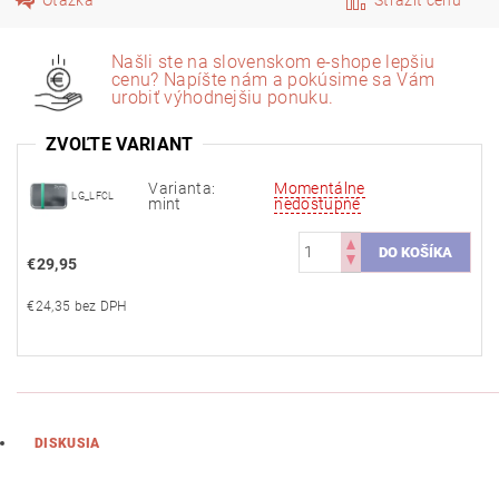
Našli ste na slovenskom e-shope lepšiu
cenu? Napíšte nám a pokúsime sa Vám
urobiť výhodnejšiu ponuku.
ZVOĽTE VARIANT
Varianta:
Momentálne
LG_LFCL
mint
nedostupné
€29,95
€24,35 bez DPH
DISKUSIA