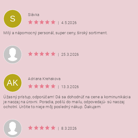
Vložením hodnotenie súhlasíte s
podmienkami ochrany
Slávka
S
osobných údajov
|
4.5.2026
Milý a nápomocný personál, super ceny, široký sortiment.
|
25.3.2026
Adriana Krehakova
AK
|
13.3.2026
Úžasný prístup, odporúčam! Dá sa dohodnúť na cene a kominunikácia
je naozaj na úrovni. Poradia, pošlú do mailu, odpovedajú- sú naozaj
ochotní. Určite to nieje môj posledný nákup. Ďakujem
|
8.3.2026