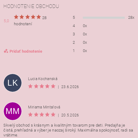
HODNOTENIE OBCHODU
5
28x
28
5,0
hodnotení
4
0x
3
0x
2
0x
1
0x
Pridať hodnotenie
Lucia Kochanská
LK
|
23.6.2026
Miriama Mintaľová
MM
|
20.5.2026
Skvelý obchod s krásnym a kvalitným tovarom pre deti. Predajňa je
čistá, prehľadná a výber je naozaj široký. Maximálna spokojnosť, radi sa
vrátime.