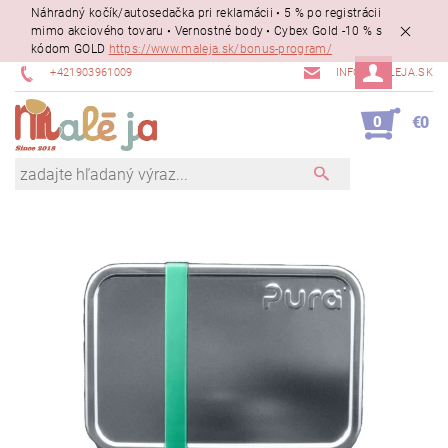
Náhradný kočík/autosedačka pri reklamácii • 5 % po registrácii
mimo akciového tovaru • Vernostné body • Cybex Gold -10 % s
kódom GOLD
https://www.maleja.sk/bonus-program/
+421903961009
INFO@MALEJA.SK
0
€0