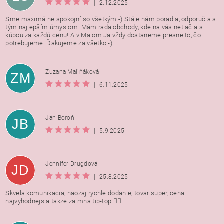
|
2.12.2025
Sme maximálne spokojní so všetkým:-) Stále nám poradia, odporučia s
tým najlepším úmyslom. Mám rada obchody, kde na vás netlačia s
kúpou za každú cenu! A v Malom Ja vždy dostaneme presne to, čo
potrebujeme. Ďakujeme za všetko:-)
Zuzana Maliňáková
ZM
|
6.11.2025
Ján Boroň
JB
|
5.9.2025
Jennifer Drugdová
JD
|
25.8.2025
Skvela komunikacia, naozaj rychle dodanie, tovar super, cena
najvyhodnejsia takze za mna tip-top 👍🏻