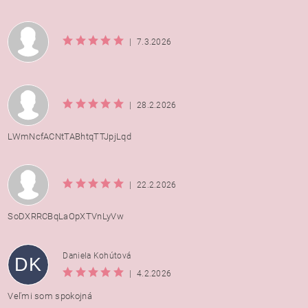
|
7.3.2026
|
28.2.2026
LWmNcfACNtTABhtqTTJpjLqd
|
22.2.2026
SoDXRRCBqLaOpXTVnLyVw
Daniela Kohútová
DK
|
4.2.2026
Veľmi som spokojná