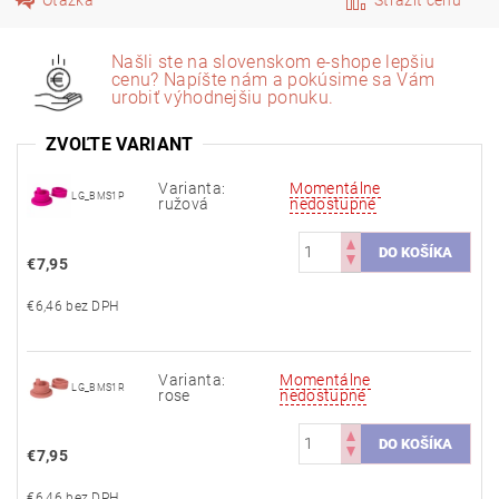
Našli ste na slovenskom e-shope lepšiu
cenu? Napíšte nám a pokúsime sa Vám
urobiť výhodnejšiu ponuku.
ZVOĽTE VARIANT
Varianta:
Momentálne
LG_BMS1P
ružová
nedostupné
€7,95
€6,46 bez DPH
Varianta:
Momentálne
LG_BMS1R
rose
nedostupné
€7,95
€6,46 bez DPH