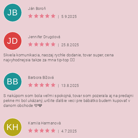
Ján Boroň
JB
|
5.9.2025
Jennifer Drugdová
JD
|
25.8.2025
Skvela komunikacia, naozaj rychle dodanie, tovar super, cena
najvyhodnejsia takze za mna tip-top 👍🏻
Barbora Bížová
BB
|
13.8.2025
S nakúpom som bola veľmi spokojná, tovar som pozerala aj na predajni
pekne mi bol ukázaný, určite ďalšie veci pre bábätko budem kupovať v
danom obchode 🩵🩶
Kamila Harmanovà
KH
|
4.7.2025