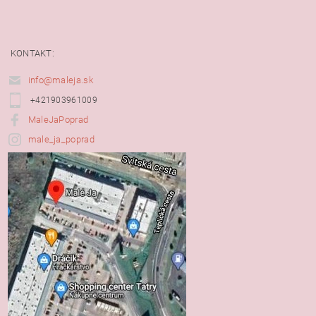
KONTAKT:
info@maleja.sk
+421903961009
MaleJaPoprad
male_ja_poprad