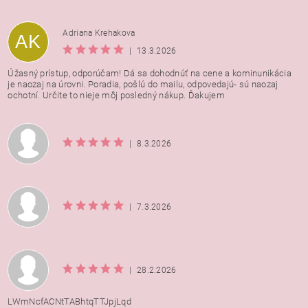
Adriana Krehakova
AK
|
13.3.2026
Úžasný prístup, odporúčam! Dá sa dohodnúť na cene a kominunikácia
je naozaj na úrovni. Poradia, pošlú do mailu, odpovedajú- sú naozaj
ochotní. Určite to nieje môj posledný nákup. Ďakujem
|
8.3.2026
|
7.3.2026
|
28.2.2026
LWmNcfACNtTABhtqTTJpjLqd