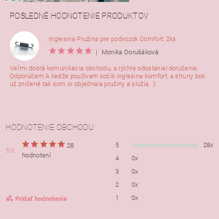
POSLEDNÉ HODNOTENIE PRODUKTOV
Inglesina Pružina pre podvozok Comfort, 2ks
|
Monika Dorušáková
Veľmi dobrá komunikácia obchodu, a rýchle odoslanie/doručenie.
Odporúčam A keďže používam kočík inglesina komfort, a struny boli
už zničené tak som si objednala pružiny a slúžia. :)
HODNOTENIE OBCHODU
5
28x
28
5,0
hodnotení
4
0x
3
0x
2
0x
1
0x
Pridať hodnotenie