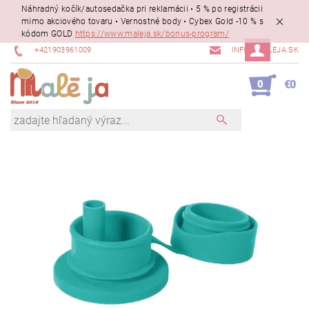
Náhradný kočík/autosedačka pri reklamácii • 5 % po registrácii
mimo akciového tovaru • Vernostné body • Cybex Gold -10 % s
kódom GOLD
https://www.maleja.sk/bonus-program/
+421903961009
INFO@MALEJA.SK
0
€0