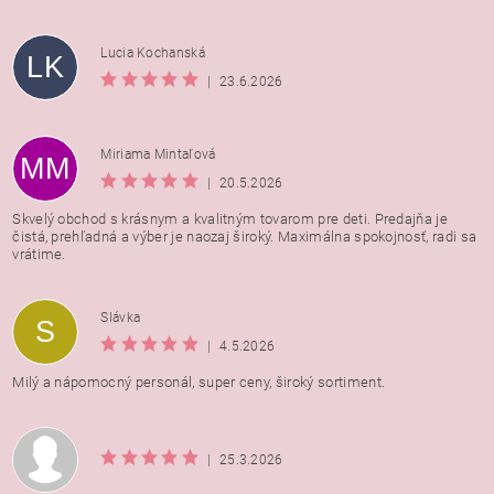
Lucia Kochanská
LK
|
23.6.2026
Miriama Mintaľová
MM
|
20.5.2026
Skvelý obchod s krásnym a kvalitným tovarom pre deti. Predajňa je
čistá, prehľadná a výber je naozaj široký. Maximálna spokojnosť, radi sa
vrátime.
Vložením hodnotenie súhlasíte s
podmienkami ochrany
Slávka
S
osobných údajov
|
4.5.2026
Milý a nápomocný personál, super ceny, široký sortiment.
|
25.3.2026