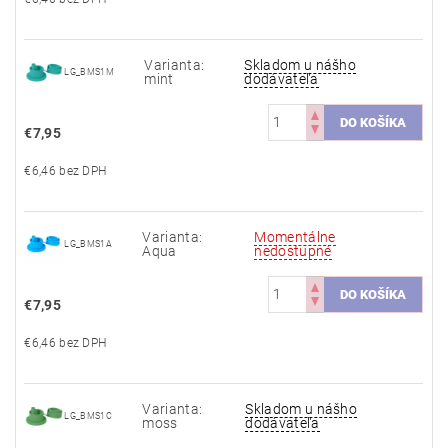
Varianta:
Skladom u nášho
LG_BMS1M
mint
dodávateľa
€7,95
€6,46 bez DPH
Varianta:
Momentálne
LG_BMS1A
Aqua
nedostupné
€7,95
€6,46 bez DPH
Varianta:
Skladom u nášho
LG_BMS1C
moss
dodávateľa