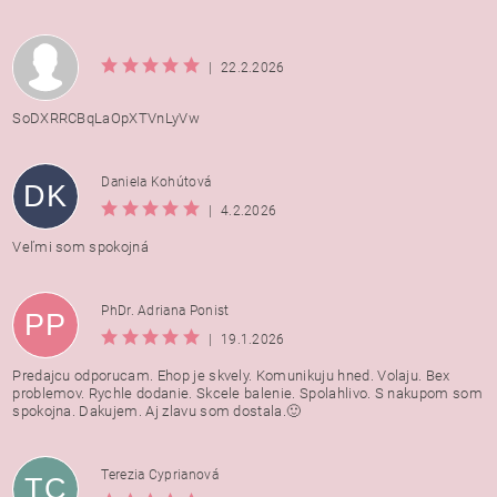
|
22.2.2026
SoDXRRCBqLaOpXTVnLyVw
Daniela Kohútová
DK
|
4.2.2026
Veľmi som spokojná
PhDr. Adriana Ponist
PP
|
19.1.2026
Predajcu odporucam. Ehop je skvely. Komunikuju hned. Volaju. Bex
problemov. Rychle dodanie. Skcele balenie. Spolahlivo. S nakupom som
spokojna. Dakujem. Aj zlavu som dostala.🙂
Terezia Cyprianová
TC