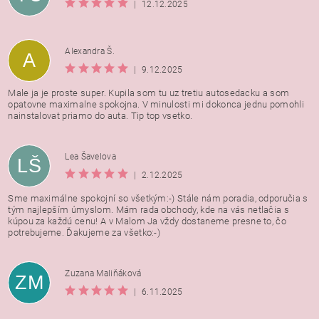
|
12.12.2025
Alexandra Š.
A
|
9.12.2025
Male ja je proste super. Kupila som tu uz tretiu autosedacku a som
opatovne maximalne spokojna. V minulosti mi dokonca jednu pomohli
nainstalovat priamo do auta. Tip top vsetko.
Lea Šavelova
LŠ
|
2.12.2025
Sme maximálne spokojní so všetkým:-) Stále nám poradia, odporučia s
tým najlepším úmyslom. Mám rada obchody, kde na vás netlačia s
kúpou za každú cenu! A v Malom Ja vždy dostaneme presne to, čo
potrebujeme. Ďakujeme za všetko:-)
Zuzana Maliňáková
ZM
|
6.11.2025