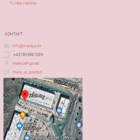
Tu nás nájdete
KONTAKT:
info@maleja.sk
+421903961009
MaleJaPoprad
male_ja_poprad