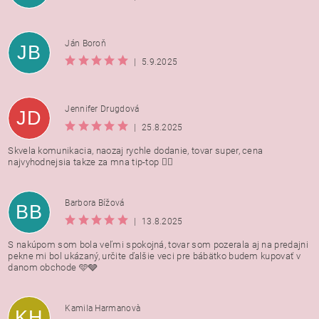
Ján Boroň
JB
|
5.9.2025
Jennifer Drugdová
JD
|
25.8.2025
Skvela komunikacia, naozaj rychle dodanie, tovar super, cena
najvyhodnejsia takze za mna tip-top 👍🏻
Barbora Bížová
BB
|
13.8.2025
S nakúpom som bola veľmi spokojná, tovar som pozerala aj na predajni
pekne mi bol ukázaný, určite ďalšie veci pre bábätko budem kupovať v
danom obchode 🩵🩶
Kamila Harmanovà
KH