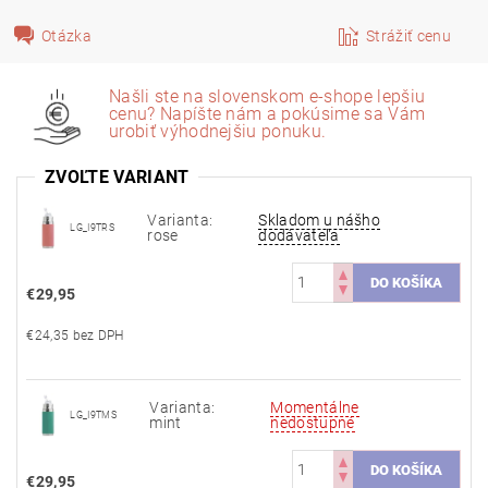
Otázka
Strážiť cenu
Našli ste na slovenskom e-shope lepšiu
cenu? Napíšte nám a pokúsime sa Vám
urobiť výhodnejšiu ponuku.
ZVOĽTE VARIANT
Varianta:
Skladom u nášho
LG_I9TRS
rose
dodávateľa
€29,95
€24,35 bez DPH
Varianta:
Momentálne
LG_I9TMS
mint
nedostupné
€29,95