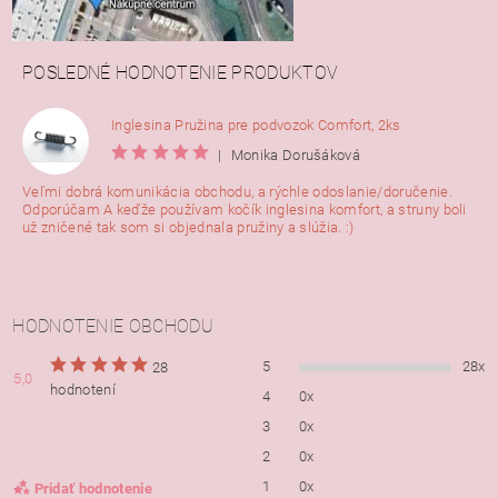
POSLEDNÉ HODNOTENIE PRODUKTOV
Inglesina Pružina pre podvozok Comfort, 2ks
|
Monika Dorušáková
Veľmi dobrá komunikácia obchodu, a rýchle odoslanie/doručenie.
Odporúčam A keďže používam kočík inglesina komfort, a struny boli
už zničené tak som si objednala pružiny a slúžia. :)
HODNOTENIE OBCHODU
5
28x
28
5,0
hodnotení
4
0x
3
0x
2
0x
1
0x
Pridať hodnotenie