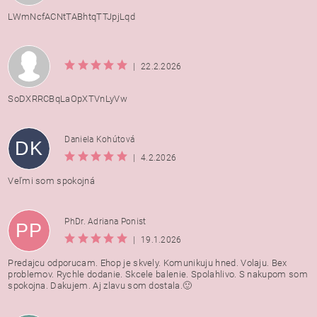
LWmNcfACNtTABhtqTTJpjLqd
|
22.2.2026
SoDXRRCBqLaOpXTVnLyVw
Daniela Kohútová
DK
|
4.2.2026
Veľmi som spokojná
PhDr. Adriana Ponist
PP
|
19.1.2026
Predajcu odporucam. Ehop je skvely. Komunikuju hned. Volaju. Bex
problemov. Rychle dodanie. Skcele balenie. Spolahlivo. S nakupom som
spokojna. Dakujem. Aj zlavu som dostala.🙂