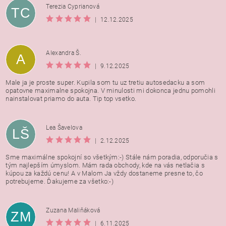
Terezia Cyprianová
TC
|
12.12.2025
Alexandra Š.
A
|
9.12.2025
Male ja je proste super. Kupila som tu uz tretiu autosedacku a som
opatovne maximalne spokojna. V minulosti mi dokonca jednu pomohli
nainstalovat priamo do auta. Tip top vsetko.
Lea Šavelova
LŠ
|
2.12.2025
Sme maximálne spokojní so všetkým:-) Stále nám poradia, odporučia s
tým najlepším úmyslom. Mám rada obchody, kde na vás netlačia s
kúpou za každú cenu! A v Malom Ja vždy dostaneme presne to, čo
potrebujeme. Ďakujeme za všetko:-)
Zuzana Maliňáková
ZM
|
6.11.2025