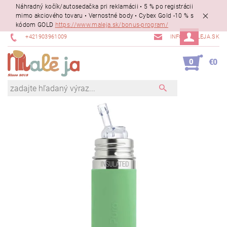
Náhradný kočík/autosedačka pri reklamácii • 5 % po registrácii
mimo akciového tovaru • Vernostné body • Cybex Gold -10 % s
kódom GOLD
https://www.maleja.sk/bonus-program/
+421903961009
INFO@MALEJA.SK
0
€0