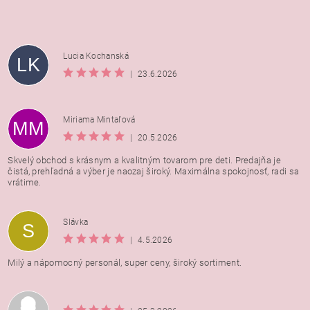
Lucia Kochanská
LK
|
23.6.2026
Miriama Mintaľová
MM
|
20.5.2026
Skvelý obchod s krásnym a kvalitným tovarom pre deti. Predajňa je
čistá, prehľadná a výber je naozaj široký. Maximálna spokojnosť, radi sa
vrátime.
Vložením hodnotenie súhlasíte s
podmienkami ochrany
Slávka
S
osobných údajov
|
4.5.2026
Milý a nápomocný personál, super ceny, široký sortiment.