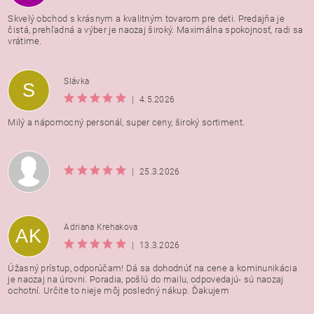
Skvelý obchod s krásnym a kvalitným tovarom pre deti. Predajňa je
čistá, prehľadná a výber je naozaj široký. Maximálna spokojnosť, radi sa
vrátime.
Vložením hodnotenie súhlasíte s
podmienkami ochrany
Slávka
S
osobných údajov
|
4.5.2026
Milý a nápomocný personál, super ceny, široký sortiment.
|
25.3.2026
Adriana Krehakova
AK
|
13.3.2026
Úžasný prístup, odporúčam! Dá sa dohodnúť na cene a kominunikácia
je naozaj na úrovni. Poradia, pošlú do mailu, odpovedajú- sú naozaj
ochotní. Určite to nieje môj posledný nákup. Ďakujem