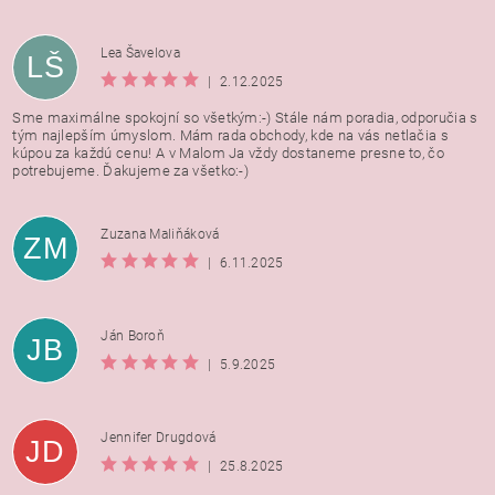
Lea Šavelova
LŠ
|
2.12.2025
Sme maximálne spokojní so všetkým:-) Stále nám poradia, odporučia s
tým najlepším úmyslom. Mám rada obchody, kde na vás netlačia s
kúpou za každú cenu! A v Malom Ja vždy dostaneme presne to, čo
potrebujeme. Ďakujeme za všetko:-)
Zuzana Maliňáková
ZM
|
6.11.2025
Ján Boroň
JB
|
5.9.2025
Jennifer Drugdová
JD
|
25.8.2025