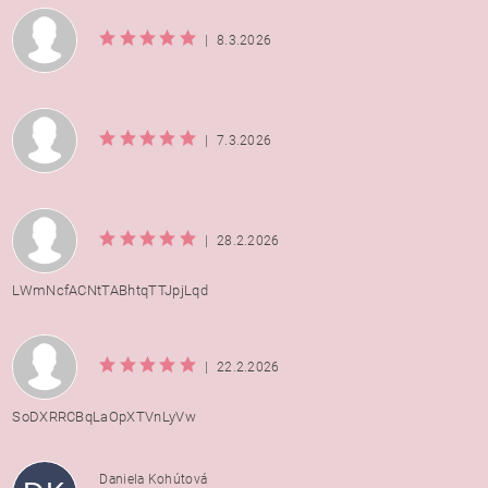
|
8.3.2026
|
7.3.2026
|
28.2.2026
LWmNcfACNtTABhtqTTJpjLqd
|
22.2.2026
SoDXRRCBqLaOpXTVnLyVw
Daniela Kohútová