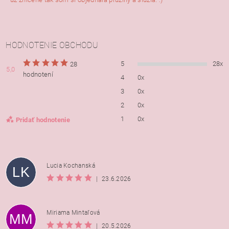
HODNOTENIE OBCHODU
5
28x
28
5,0
hodnotení
4
0x
3
0x
2
0x
1
0x
Pridať hodnotenie
Lucia Kochanská
LK
|
23.6.2026
Miriama Mintaľová
MM
|
20.5.2026