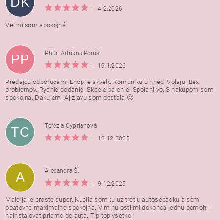
DK
|
4.2.2026
Veľmi som spokojná
PhDr. Adriana Ponist
PP
|
19.1.2026
Predajcu odporucam. Ehop je skvely. Komunikuju hned. Volaju. Bex
problemov. Rychle dodanie. Skcele balenie. Spolahlivo. S nakupom som
spokojna. Dakujem. Aj zlavu som dostala.🙂
Terezia Cyprianová
TC
|
12.12.2025
Alexandra Š.
A
|
9.12.2025
Male ja je proste super. Kupila som tu uz tretiu autosedacku a som
opatovne maximalne spokojna. V minulosti mi dokonca jednu pomohli
nainstalovat priamo do auta. Tip top vsetko.