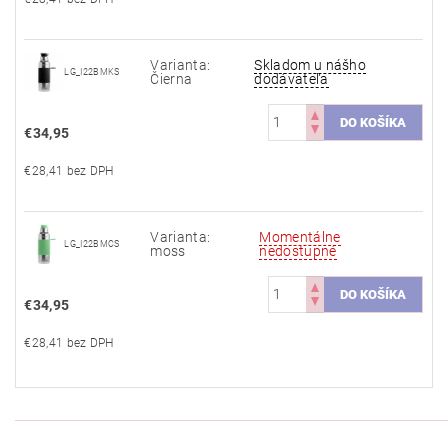
Varianta:
Skladom u nášho
LG_I22BMKS
Čierna
dodávateľa
€34,95
€28,41 bez DPH
Varianta:
Momentálne
LG_I22BMCS
moss
nedostupné
€34,95
€28,41 bez DPH