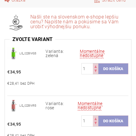
Našli ste na slovenskom e-shope lepšiu
cenu? Napíšte nám a pokúsime sa Vám
urobiť výhodnejšiu ponuku.
ZVOĽTE VARIANT
Varianta:
Momentálne
LG_I22BMGS
zelená
nedostupné
€34,95
€28,41 bez DPH
Varianta:
Momentálne
LG_I22BMRS
rose
nedostupné
€34,95
€28,41 bez DPH