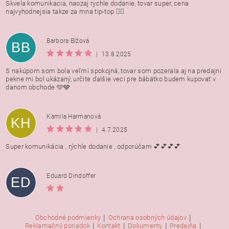
Skvela komunikacia, naozaj rychle dodanie, tovar super, cena
najvyhodnejsia takze za mna tip-top 👍🏻
Barbora Bížová
BB
|
13.8.2025
S nakúpom som bola veľmi spokojná, tovar som pozerala aj na predajni
pekne mi bol ukázaný, určite ďalšie veci pre bábätko budem kupovať v
danom obchode 🩵🩶
Kamila Harmanovà
KH
|
4.7.2025
Super komunikácia , rýchle dodanie , odporúčam 💕💕💕💕
Eduard Dindoffer
ED
|
|
Obchodné podmienky
Ochrana osobných údajov
|
|
|
|
Reklamačný poriadok
Kontakt
Dokumenty
Predajňa