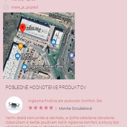
male_ja_poprad
POSLEDNÉ HODNOTENIE PRODUKTOV
Inglesina Pružina pre podvozok Comfort, 2ks
|
Monika Dorušáková
Veľmi dobrá komunikácia obchodu, a rýchle odoslanie/doručenie.
Odporúčam A keďže používam kočík inglesina komfort, a struny boli
už zničené tak som si objednala pružiny a slúžia. :)