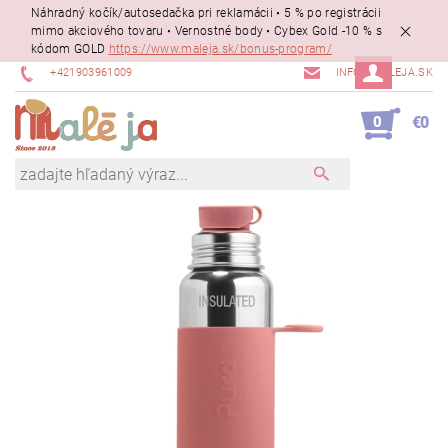
Náhradný kočík/autosedačka pri reklamácii • 5 % po registrácii
mimo akciového tovaru • Vernostné body • Cybex Gold -10 % s
kódom GOLD
https://www.maleja.sk/bonus-program/
+421903961009
INFO@MALEJA.SK
0
€0