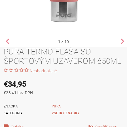
1
z 10
PURA TERMO FĽAŠA SO
ŠPORTOVÝM UZÁVEROM 650ML
Neohodnotené
€34,95
€28,41 bez DPH
ZNAČKA
PURA
KATEGÓRIA
VŠETKY ZNAČKY
Otázka
Strážiť cenu