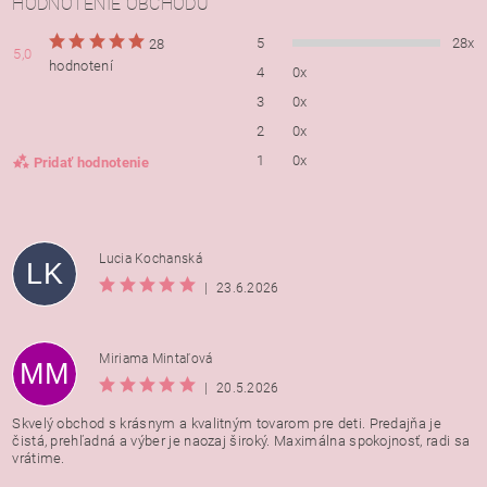
HODNOTENIE OBCHODU
5
28x
28
5,0
hodnotení
4
0x
3
0x
2
0x
1
0x
Pridať hodnotenie
Lucia Kochanská
LK
|
23.6.2026
Miriama Mintaľová
MM
|
20.5.2026
Skvelý obchod s krásnym a kvalitným tovarom pre deti. Predajňa je
čistá, prehľadná a výber je naozaj široký. Maximálna spokojnosť, radi sa
vrátime.