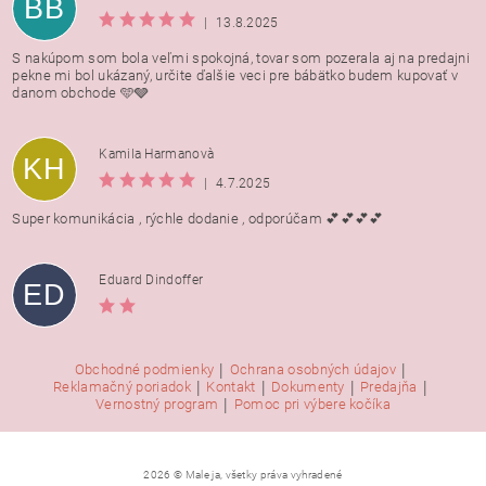
BB
|
13.8.2025
S nakúpom som bola veľmi spokojná, tovar som pozerala aj na predajni
pekne mi bol ukázaný, určite ďalšie veci pre bábätko budem kupovať v
danom obchode 🩵🩶
Kamila Harmanovà
KH
|
4.7.2025
Super komunikácia , rýchle dodanie , odporúčam 💕💕💕💕
Eduard Dindoffer
ED
|
|
Obchodné podmienky
Ochrana osobných údajov
|
|
|
|
Reklamačný poriadok
Kontakt
Dokumenty
Predajňa
|
Vernostný program
Pomoc pri výbere kočíka
2026 © Male ja, všetky práva vyhradené