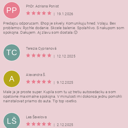
PhDr. Adriana Ponist
PP
|
19.1.2026
Predajcu odporucam. Ehop je skvely. Komunikuju hned. Volaju. Bex
problemov. Rychle dodanie. Skcele balenie. Spolahlivo. S nakupom som
spokojna. Dakujem. Aj zlavu som dostala.🙂
Terezia Cyprianová
TC
|
12.12.2025
Alexandra Š.
A
|
9.12.2025
Male ja je proste super. Kupila som tu uz tretiu autosedacku a som
opatovne maximalne spokojna. V minulosti mi dokonca jednu pomohli
nainstalovat priamo do auta. Tip top vsetko.
Lea Šavelova
LŠ
|
2.12.2025