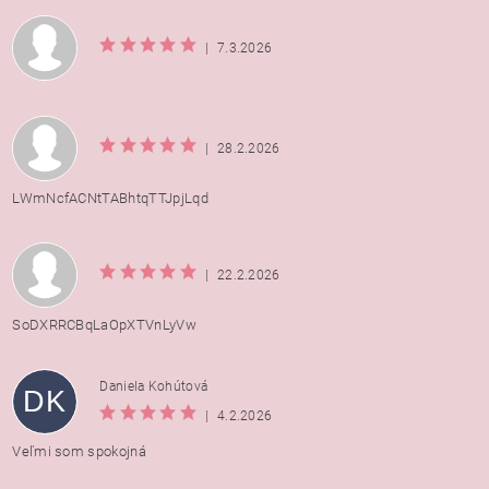
|
7.3.2026
|
28.2.2026
LWmNcfACNtTABhtqTTJpjLqd
|
22.2.2026
SoDXRRCBqLaOpXTVnLyVw
Daniela Kohútová
DK
|
4.2.2026
Veľmi som spokojná