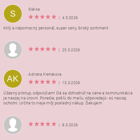
Vložením hodnotenie súhlasíte s
podmienkami ochrany
Slávka
S
osobných údajov
|
4.5.2026
Milý a nápomocný personál, super ceny, široký sortiment.
|
25.3.2026
Adriana Krehakova
AK
|
13.3.2026
Úžasný prístup, odporúčam! Dá sa dohodnúť na cene a kominunikácia
je naozaj na úrovni. Poradia, pošlú do mailu, odpovedajú- sú naozaj
ochotní. Určite to nieje môj posledný nákup. Ďakujem
|
8.3.2026