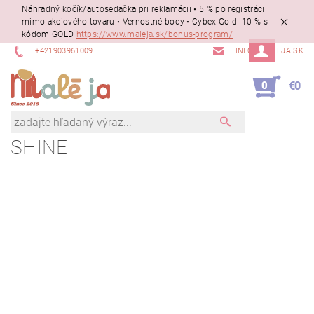
Náhradný kočík/autosedačka pri reklamácii • 5 % po registrácii
mimo akciového tovaru • Vernostné body • Cybex Gold -10 % s
kódom GOLD
https://www.maleja.sk/bonus-program/
+421903961009
INFO@MALEJA.SK
0
€0
SHINE