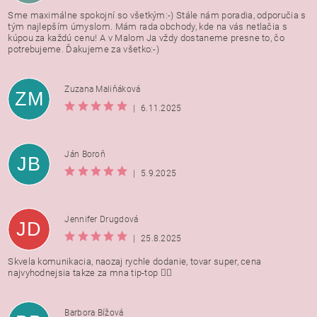
Sme maximálne spokojní so všetkým:-) Stále nám poradia, odporučia s
tým najlepším úmyslom. Mám rada obchody, kde na vás netlačia s
kúpou za každú cenu! A v Malom Ja vždy dostaneme presne to, čo
potrebujeme. Ďakujeme za všetko:-)
Zuzana Maliňáková
ZM
|
6.11.2025
Ján Boroň
JB
|
5.9.2025
Jennifer Drugdová
JD
|
25.8.2025
Skvela komunikacia, naozaj rychle dodanie, tovar super, cena
najvyhodnejsia takze za mna tip-top 👍🏻
Barbora Bížová