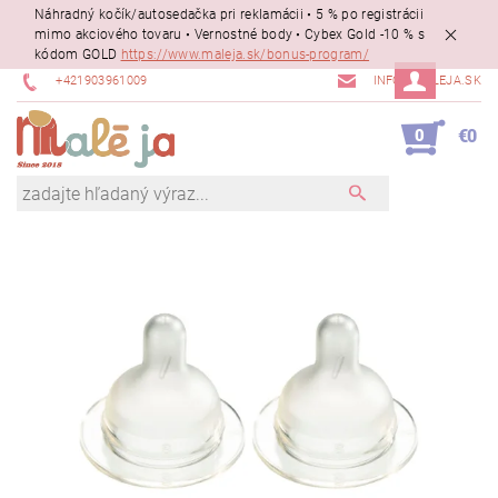
Náhradný kočík/autosedačka pri reklamácii • 5 % po registrácii
mimo akciového tovaru • Vernostné body • Cybex Gold -10 % s
kódom GOLD
https://www.maleja.sk/bonus-program/
+421903961009
INFO@MALEJA.SK
0
€0