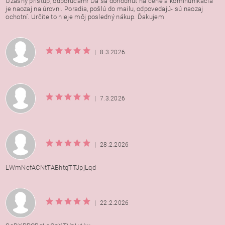
Úžasný prístup, odporúčam! Dá sa dohodnúť na cene a kominunikácia
je naozaj na úrovni. Poradia, pošlú do mailu, odpovedajú- sú naozaj
ochotní. Určite to nieje môj posledný nákup. Ďakujem
|
8.3.2026
|
7.3.2026
|
28.2.2026
LWmNcfACNtTABhtqTTJpjLqd
|
22.2.2026