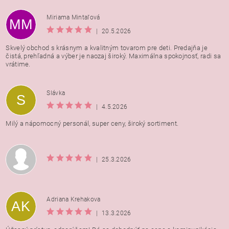
Miriama Mintaľová
MM
|
20.5.2026
Skvelý obchod s krásnym a kvalitným tovarom pre deti. Predajňa je
čistá, prehľadná a výber je naozaj široký. Maximálna spokojnosť, radi sa
vrátime.
Vložením hodnotenie súhlasíte s
podmienkami ochrany
Slávka
S
osobných údajov
|
4.5.2026
Milý a nápomocný personál, super ceny, široký sortiment.
|
25.3.2026
Adriana Krehakova
AK
|
13.3.2026