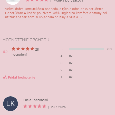
|
Monika Dorušáková
Veľmi dobrá komunikácia obchodu, a rýchle odoslanie/doručenie.
Odporúčam A keďže používam kočík inglesina komfort, a struny boli
už zničené tak som si objednala pružiny a slúžia. :)
HODNOTENIE OBCHODU
5
28x
28
5,0
hodnotení
4
0x
3
0x
2
0x
1
0x
Pridať hodnotenie
Lucia Kochanská
LK
|
23.6.2026