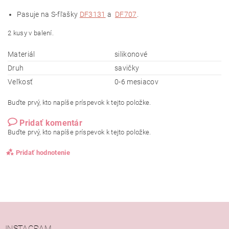
Pasuje na S-fľašky
DF3131
a
DF707
.
2 kusy v balení.
Materiál
silikonové
Druh
savičky
Veľkosť
0-6 mesiacov
Buďte prvý, kto napíše príspevok k tejto položke.
Pridať komentár
Buďte prvý, kto napíše príspevok k tejto položke.
Pridať hodnotenie
INSTAGRAM