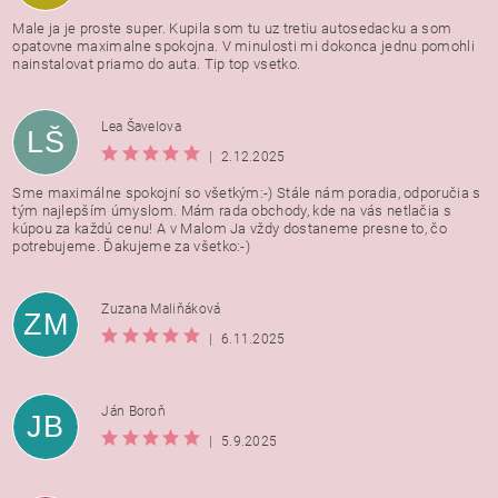
Male ja je proste super. Kupila som tu uz tretiu autosedacku a som
opatovne maximalne spokojna. V minulosti mi dokonca jednu pomohli
nainstalovat priamo do auta. Tip top vsetko.
Lea Šavelova
LŠ
|
2.12.2025
Sme maximálne spokojní so všetkým:-) Stále nám poradia, odporučia s
tým najlepším úmyslom. Mám rada obchody, kde na vás netlačia s
kúpou za každú cenu! A v Malom Ja vždy dostaneme presne to, čo
potrebujeme. Ďakujeme za všetko:-)
Zuzana Maliňáková
ZM
|
6.11.2025
Ján Boroň
JB
|
5.9.2025