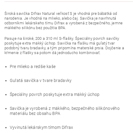
Široká savička Difrax Natural veľkosť S je vhodná pre bábätká od
narodenia. Je vhodná na mlieko, alebo čaj. Savička je navrhnutá
odborníkmi lekárskeho tímu Difrax a vyrobená z bezpečného, jemne
mäkkého silikónu bez použitia BPA.
Pasuje na široké, 200 a 310 ml S-fľašky. Špeciálny povrch savičky
poskytuje extra mäkký úchop. Savička na fľašku má guľatý tvar
podobný tvaru bradavky, a tým pripomína materské prsia. Dojčenie a
kŕmenie z fľašky sa potom dá jednoducho kombinovať.
Pre mlieko a redšie kaše
Guľatá savička v tvare bradavky
Špeciálny povrch poskytuje extra mäkký úchop
Savička je vyrobená z mäkkého, bezpečného silikónového
materiálu bez obsahu BPA
Vyvinutá lekárskym tímom Difrax