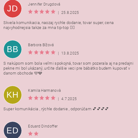
Jennifer Drugdová
JD
|
25.8.2025
Skvela komunikacia, naozaj rychle dodanie, tovar super, cena
najvyhodnejsia takze za mna tip-top 👍🏻
Barbora Bížová
BB
|
13.8.2025
S nakúpom som bola veľmi spokojná, tovar som pozerala aj na predajni
pekne mi bol ukázaný, určite ďalšie veci pre bábätko budem kupovať v
danom obchode 🩵🩶
Kamila Harmanovà
KH
|
4.7.2025
Super komunikácia , rýchle dodanie , odporúčam 💕💕💕💕
Eduard Dindoffer
ED