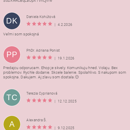
SoDXRRCBqLaOpXTVnLyVw
Daniela Kohútová
DK
|
4.2.2026
Veľmi som spokojná
PhDr. Adriana Ponist
PP
|
19.1.2026
Predajcu odporucam. Ehop je skvely. Komunikuju hned. Volaju. Bex
problemov. Rychle dodanie. Skcele balenie. Spolahlivo. S nakupom som
spokojna. Dakujem. Aj zlavu som dostala.🙂
Terezia Cyprianová
TC
|
12.12.2025
Alexandra Š.
A
|
9.12.2025