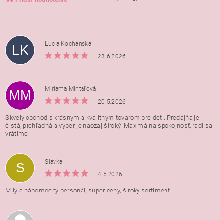
Lucia Kochanská
LK
|
23.6.2026
Miriama Mintaľová
MM
|
20.5.2026
Skvelý obchod s krásnym a kvalitným tovarom pre deti. Predajňa je
čistá, prehľadná a výber je naozaj široký. Maximálna spokojnosť, radi sa
vrátime.
Vložením hodnotenie súhlasíte s
podmienkami ochrany
Slávka
S
osobných údajov
|
4.5.2026
Milý a nápomocný personál, super ceny, široký sortiment.