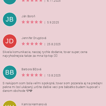
|
6.11.2025
Ján Boroň
JB
|
5.9.2025
Jennifer Drugdová
JD
|
25.8.2025
Skvela komunikacia, naozaj rychle dodanie, tovar super, cena
najvyhodnejsia takze za mna tip-top 👍🏻
Barbora Bížová
BB
|
13.8.2025
S nakúpom som bola veľmi spokojná, tovar som pozerala aj na predajni
pekne mi bol ukázaný, určite ďalšie veci pre bábätko budem kupovať v
danom obchode 🩵🩶
Kamila Harmanovà