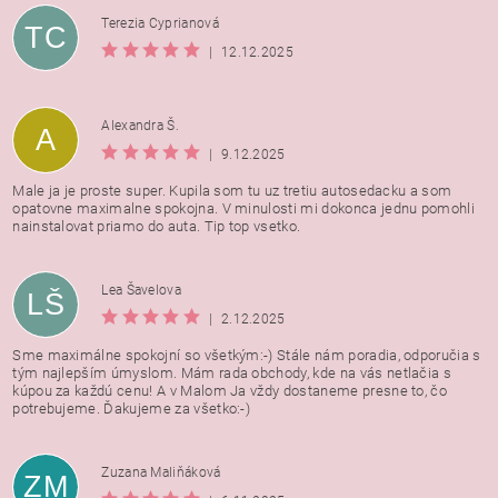
Terezia Cyprianová
TC
|
12.12.2025
Alexandra Š.
A
|
9.12.2025
Male ja je proste super. Kupila som tu uz tretiu autosedacku a som
opatovne maximalne spokojna. V minulosti mi dokonca jednu pomohli
nainstalovat priamo do auta. Tip top vsetko.
Lea Šavelova
LŠ
|
2.12.2025
Sme maximálne spokojní so všetkým:-) Stále nám poradia, odporučia s
tým najlepším úmyslom. Mám rada obchody, kde na vás netlačia s
kúpou za každú cenu! A v Malom Ja vždy dostaneme presne to, čo
potrebujeme. Ďakujeme za všetko:-)
Zuzana Maliňáková
ZM