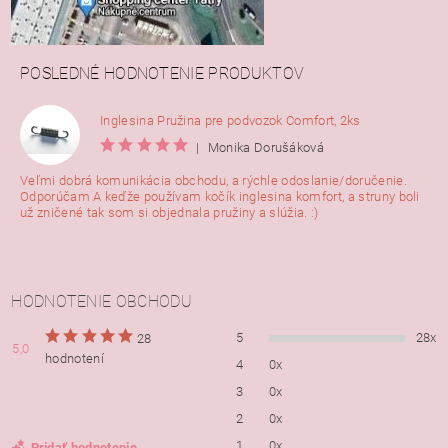
POSLEDNÉ HODNOTENIE PRODUKTOV
Inglesina Pružina pre podvozok Comfort, 2ks
|
Monika Dorušáková
Veľmi dobrá komunikácia obchodu, a rýchle odoslanie/doručenie.
Odporúčam A keďže používam kočík inglesina komfort, a struny boli
už zničené tak som si objednala pružiny a slúžia. :)
HODNOTENIE OBCHODU
5
28x
28
5,0
hodnotení
4
0x
3
0x
2
0x
1
0x
Pridať hodnotenie