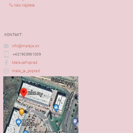
Tu nás nájdete
KONTAKT:
info@maleja.sk
+421903961009
MaleJaPoprad
male_ja_poprad