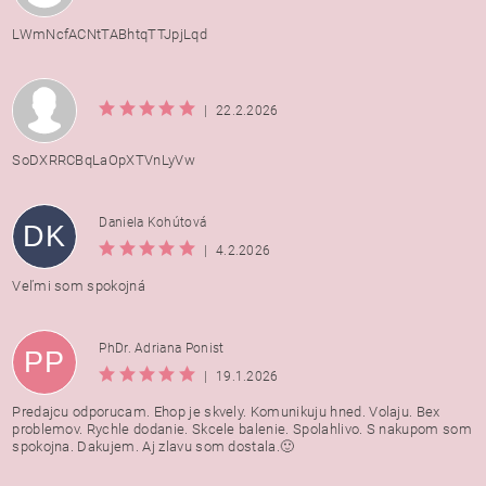
LWmNcfACNtTABhtqTTJpjLqd
|
22.2.2026
SoDXRRCBqLaOpXTVnLyVw
Daniela Kohútová
DK
|
4.2.2026
Veľmi som spokojná
PhDr. Adriana Ponist
PP
|
19.1.2026
Predajcu odporucam. Ehop je skvely. Komunikuju hned. Volaju. Bex
problemov. Rychle dodanie. Skcele balenie. Spolahlivo. S nakupom som
spokojna. Dakujem. Aj zlavu som dostala.🙂