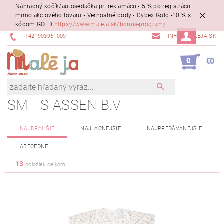
Náhradný kočík/autosedačka pri reklamácii • 5 % po registrácii
mimo akciového tovaru • Vernostné body • Cybex Gold -10 % s
kódom GOLD
https://www.maleja.sk/bonus-program/
+421903961009
INFO@MALEJA.SK
0
€0
SMITS ASSEN B.V
NAJDRAHŠIE
NAJLACNEJŠIE
NAJPREDÁVANEJŠIE
ABECEDNE
13
položiek celkom