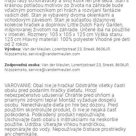
majú rady schovávačky a svoj kútik len pre seba. Stan s
krásnou potlačou motívov zo života na záhrade bude
vďačným pomocníkom pri hrách a rozvíjaní fantázie
vašich detí. Stan je vybavený dvoma okienkami a
vchodovým závesom. Stan je súčasťou dizajnovej
kolekcie hračiek a doplnkov Little Dutch Fairy Garden,
inšpirovanej životom na záhrade. Určené iba na použitie
v interiéri. Rozmery: 105 x 105 x 125 cm Výška stanu:
125 cm Hlavný materiál: 100% polyester Vhodné pre deti
od 2 rokov.
Výrobca:
Van der Meulen, Lorentzstraat 23, Sneek, 8606JP,
Nizozemsko, service@vandermeulen.com
Zodpovedná osoba:
Van der Meulen, Lorentzstraat 23, Sneek, 8606JP,
Nizozemsko, service@vandermeulen.com
VAROVANIE: Obal nie je hračka! Odstráňte všetky časti
obalu pred podaním hračky dieťaťu. Hrozí
nebezpečenstvo udusenia! Chráňte pred ohňom a
priamymi zdrojmi tepla! Montáž vyžaduje dospelú
osobu. Nenechávajte dieťa pri hre bez dozoru. Pred
použitím skontrolujte produkt, či nie je nejaká časť
poškodená. Poškodený produkt nepoužívajte.
Uschovajte časti obalu s inštrukciami na neskoršie
použitie. Údržba: Utierajte vlhkou handričkou,
neponárajte do vody. Nepoužívajte čistiace prostriedky
ani chemikálie.