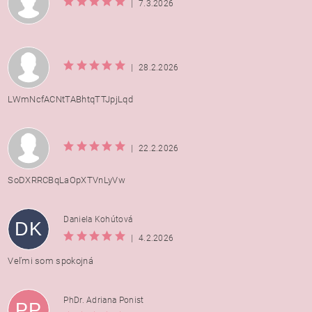
|
7.3.2026
|
28.2.2026
LWmNcfACNtTABhtqTTJpjLqd
|
22.2.2026
SoDXRRCBqLaOpXTVnLyVw
Daniela Kohútová
DK
|
4.2.2026
Veľmi som spokojná
PhDr. Adriana Ponist
PP