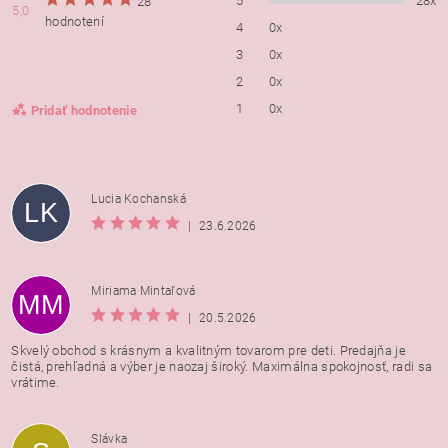
5
28x
28
5,0
hodnotení
4
0x
3
0x
2
0x
1
0x
Pridať hodnotenie
Lucia Kochanská
LK
|
23.6.2026
Miriama Mintaľová
MM
|
20.5.2026
Skvelý obchod s krásnym a kvalitným tovarom pre deti. Predajňa je
čistá, prehľadná a výber je naozaj široký. Maximálna spokojnosť, radi sa
vrátime.
Vložením hodnotenie súhlasíte s
podmienkami ochrany
Slávka