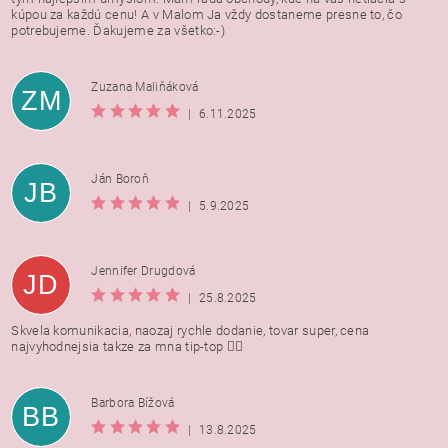
kúpou za každú cenu! A v Malom Ja vždy dostaneme presne to, čo
potrebujeme. Ďakujeme za všetko:-)
Zuzana Maliňáková
ZM
|
6.11.2025
Ján Boroň
JB
|
5.9.2025
Jennifer Drugdová
JD
|
25.8.2025
Skvela komunikacia, naozaj rychle dodanie, tovar super, cena
najvyhodnejsia takze za mna tip-top 👍🏻
Barbora Bížová
BB
|
13.8.2025