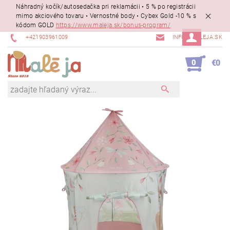
Náhradný kočík/autosedačka pri reklamácii • 5 % po registrácii
mimo akciového tovaru • Vernostné body • Cybex Gold -10 % s
kódom GOLD
https://www.maleja.sk/bonus-program/
+421903961009
INFO@MALEJA.SK
0
€0