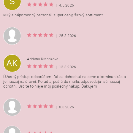
S
osobných údajov
|
4.5.2026
Milý a nápomocný personál, super ceny, široký sortiment.
|
25.3.2026
Adriana Krehakova
AK
|
13.3.2026
Úžasný prístup, odporúčam! Dá sa dohodnúť na cene a kominunikácia
je naozaj na úrovni. Poradia, pošlú do mailu, odpovedajú- sú naozaj
ochotní. Určite to nieje môj posledný nákup. Ďakujem
|
8.3.2026