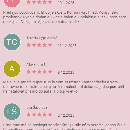
|
19.1.2026
Predajcu odporucam. Ehop je skvely. Komunikuju hned. Volaju. Bex
problemov. Rychle dodanie. Skcele balenie. Spolahlivo. S nakupom som
spokojna. Dakujem. Aj zlavu som dostala.🙂
Terezia Cyprianová
TC
|
12.12.2025
Alexandra Š.
A
|
9.12.2025
Male ja je proste super. Kupila som tu uz tretiu autosedacku a som
opatovne maximalne spokojna. V minulosti mi dokonca jednu pomohli
nainstalovat priamo do auta. Tip top vsetko.
Lea Šavelova
LŠ
|
2.12.2025
Sme maximálne spokojní so všetkým:-) Stále nám poradia, odporučia s
tým najlepším úmyslom. Mám rada obchody, kde na vás netlačia s