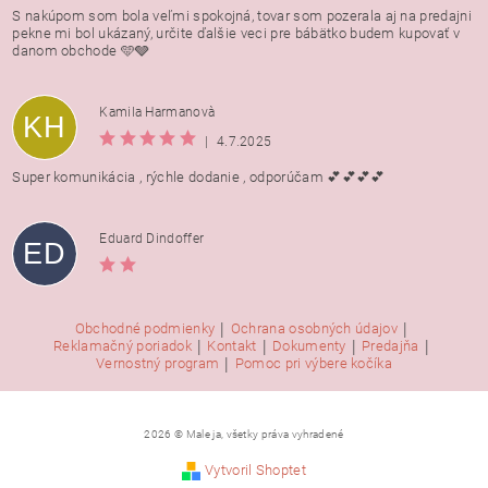
S nakúpom som bola veľmi spokojná, tovar som pozerala aj na predajni
pekne mi bol ukázaný, určite ďalšie veci pre bábätko budem kupovať v
danom obchode 🩵🩶
Kamila Harmanovà
KH
|
4.7.2025
Super komunikácia , rýchle dodanie , odporúčam 💕💕💕💕
Eduard Dindoffer
ED
|
|
Obchodné podmienky
Ochrana osobných údajov
|
|
|
|
Reklamačný poriadok
Kontakt
Dokumenty
Predajňa
|
Vernostný program
Pomoc pri výbere kočíka
2026 © Male ja, všetky práva vyhradené
Vytvoril Shoptet