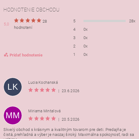
HODNOTENIE OBCHODU
5
28x
28
5,0
hodnotení
4
0x
3
0x
2
0x
1
0x
Pridať hodnotenie
Lucia Kochanská
LK
|
23.6.2026
Miriama Mintaľová
MM
|
20.5.2026
Skvelý obchod s krásnym a kvalitným tovarom pre deti. Predajňa je
čistá, prehľadná a výber je naozaj široký. Maximálna spokojnosť, radi sa