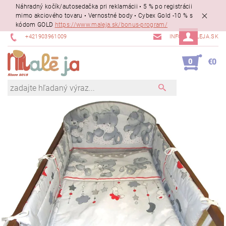
Náhradný kočík/autosedačka pri reklamácii • 5 % po registrácii
mimo akciového tovaru • Vernostné body • Cybex Gold -10 % s
kódom GOLD
https://www.maleja.sk/bonus-program/
+421903961009
INFO@MALEJA.SK
0
€0