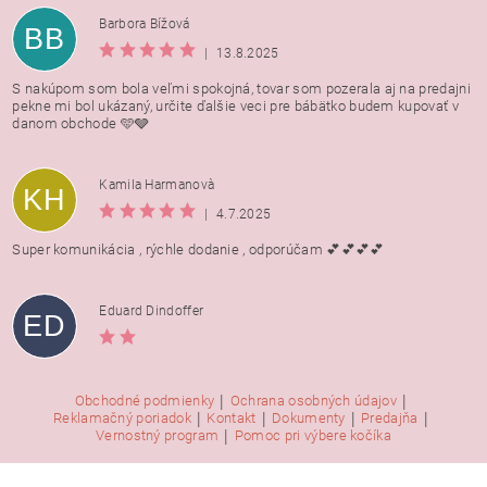
Barbora Bížová
BB
|
13.8.2025
S nakúpom som bola veľmi spokojná, tovar som pozerala aj na predajni
pekne mi bol ukázaný, určite ďalšie veci pre bábätko budem kupovať v
danom obchode 🩵🩶
Kamila Harmanovà
KH
|
4.7.2025
Super komunikácia , rýchle dodanie , odporúčam 💕💕💕💕
Eduard Dindoffer
ED
|
|
Obchodné podmienky
Ochrana osobných údajov
|
|
|
|
Reklamačný poriadok
Kontakt
Dokumenty
Predajňa
|
Vernostný program
Pomoc pri výbere kočíka