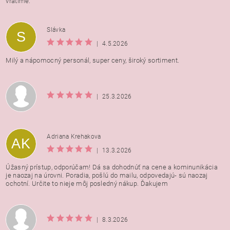
vrátime.
Vložením hodnotenie súhlasíte s
podmienkami ochrany
Slávka
S
osobných údajov
|
4.5.2026
Milý a nápomocný personál, super ceny, široký sortiment.
|
25.3.2026
Adriana Krehakova
AK
|
13.3.2026
Úžasný prístup, odporúčam! Dá sa dohodnúť na cene a kominunikácia
je naozaj na úrovni. Poradia, pošlú do mailu, odpovedajú- sú naozaj
ochotní. Určite to nieje môj posledný nákup. Ďakujem
|
8.3.2026