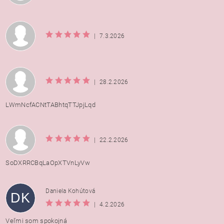
|
7.3.2026
|
28.2.2026
LWmNcfACNtTABhtqTTJpjLqd
|
22.2.2026
SoDXRRCBqLaOpXTVnLyVw
Daniela Kohútová
DK
|
4.2.2026
Veľmi som spokojná