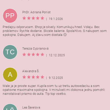
PhDr. Adriana Ponist
PP
|
19.1.2026
Predajcu odporucam. Ehop je skvely. Komunikuju hned. Volaju. Bex
problemov. Rychle dodanie. Skcele balenie. Spolahlivo. S nakupom som
spokojna. Dakujem. Aj zlavu som dostala.🙂
Terezia Cyprianová
TC
|
12.12.2025
Alexandra Š.
A
|
9.12.2025
Male ja je proste super. Kupila som tu uz tretiu autosedacku a som
opatovne maximalne spokojna. V minulosti mi dokonca jednu pomohli
nainstalovat priamo do auta. Tip top vsetko.
Lea Šavelova