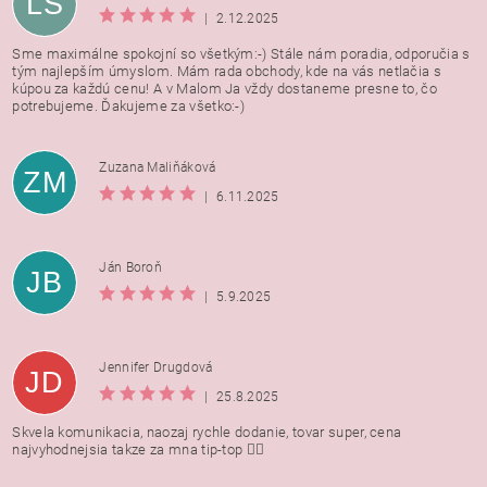
LŠ
|
2.12.2025
Sme maximálne spokojní so všetkým:-) Stále nám poradia, odporučia s
tým najlepším úmyslom. Mám rada obchody, kde na vás netlačia s
kúpou za každú cenu! A v Malom Ja vždy dostaneme presne to, čo
potrebujeme. Ďakujeme za všetko:-)
Zuzana Maliňáková
ZM
|
6.11.2025
Ján Boroň
JB
|
5.9.2025
Jennifer Drugdová
JD
|
25.8.2025
Skvela komunikacia, naozaj rychle dodanie, tovar super, cena
najvyhodnejsia takze za mna tip-top 👍🏻