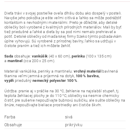
Dieťa trávi v svojej postieľke oveľa dlhšiu dobu ako dospelý v posteli.
Navyše jeho pokožka je ešte veľmi citlivá a ľahko sa môže podráždiť
kontaktom s nevhodnými materiálmi. Preto je dôležité, aby detské
obliečky boli vyrobené z kvalitných prírodných materiálov. Mali by byť
tiež priedušné a ľahké a dieťa by sa pod nimi nemalo prehrievať a
potiť. Detské obliečky od maďarskej firmy Szeko týmto požiadavkám
úplne vyhovujú. Sú vyrobené z prírodnej bavlny, ľahko sa udržujú v
čistote praním a tiež ich môžete žehliť.
Sada
obsahuje:
vankúšik
(40 x 60 cm),
perinku
(100 x 135 cm)
a
mantinel
(cca 200 x 25 cm).
Materiál vankúšika, perinky a mantinelu:
vrchný materiál
bavlnená
tkanina veľmi jemná a príjemná na dotyk,
100 % bavlna,
vyplň
priedušný
nemecký polyester 100 %
.
Údržba: pranie aj v práčke na 30 °C, žehlenie na najslabší stupeň, tj.
teplota žehliacej plochy je do 110 °C, obliečky sa nesmie chemicky
čistiť, pre sušenie nepoužívajte bubnovú sušičku, ale sušte obliečky na
šnúre, nepoužívajte bieliace prostriedky ani čističe škvŕn.
Farba
sivá
Obsahuje
prikrývku