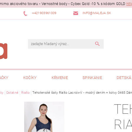
ii mimo akciového tovaru • Vernostné body • Cybex Gold -10 % s kódom GOLD
htt
+421903961009
INFO@MALEJA.SK
AČKY
KOČÍKY
KŔMENIE
SPINKANIE
DETSKÁ 
ky
Ostatné
Rialto
Tehotenské šaty Rialto Lacroix-V - modrý denim + kotvy 0465 Dá
TE
RI