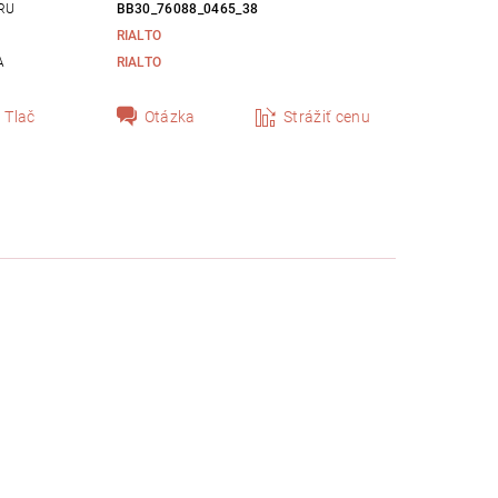
RU
BB30_76088_0465_38
RIALTO
A
RIALTO
Tlač
Otázka
Strážiť cenu