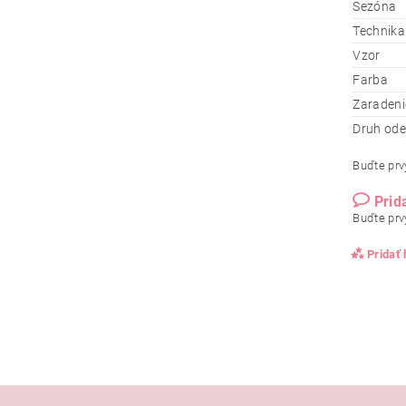
Sezóna
Technika
Vzor
Farba
Zaradeni
Druh od
Buďte prvý
Prid
Buďte prvý
Pridať