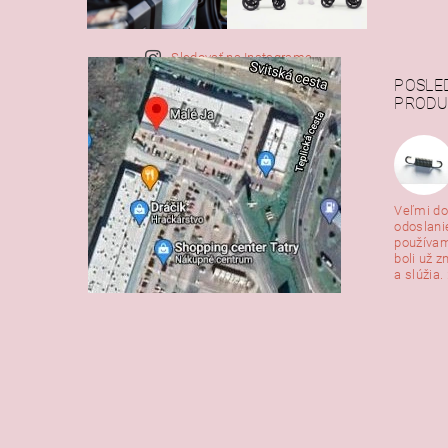
Sledovať na Instagrame
POSLE
PRODU
Veľmi do
odoslani
používam
boli už z
a slúžia. 