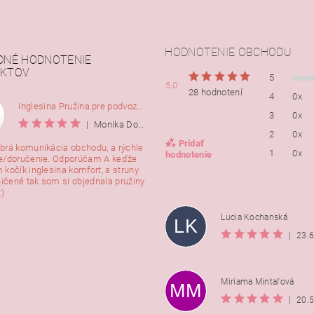
HODNOTENIE OBCHODU
DNÉ HODNOTENIE
KTOV
5
5,0
28 hodnotení
4
0x
Inglesina Pružina pre podvozok Comfort, 2ks
3
0x
|
Monika Dorušáková
2
0x
Pridať
brá komunikácia obchodu, a rýchle
1
0x
hodnotenie
e/doručenie. Odporúčam A keďže
 kočík inglesina komfort, a struny
ničené tak som si objednala pružiny
:)
Lucia Kochanská
LK
|
23.
Miriama Mintaľová
MM
|
20.