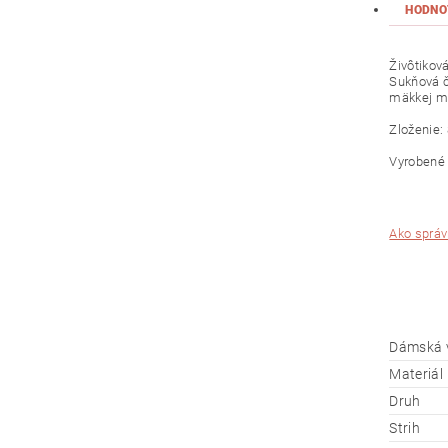
HODNO
Živôtikov
Sukňová
mäkkej
m
Zloženie
:
Vyroben
Ako správ
Dámská 
Materiál
Druh
Strih