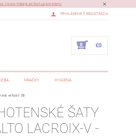
ps://www.maleja.sk/bonus-program/
|
PRIHLÁSENIE
REGISTRÁCIA
0
€0
IZBA
HRAČKY
HYGIENA
mská veľkosť: 38
HOTENSKÉ ŠATY
ALTO LACROIX-V -