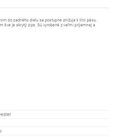
rom
do
zadného
dielu
sa
postupne
znižuje
k línii
pásu
.
om
šve
je
skrytý
zips
. Sú vyrobené
z veľmi
príjemnej
a
yester
o