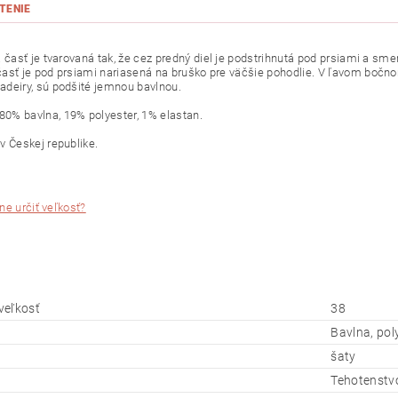
TENIE
á
časť je
tvarovaná
tak
,
že
cez
predný
diel je
podstrihnutá
pod
prsiami
a
sme
časť je
pod
prsiami
nariasená
na
bruško
pre
väčšie
pohodlie
.
V
ľavom
bočn
adeiry
,
sú podšité
jemnou
bavlnou
.
80
%
bavlna
,
19
%
polyester
,
1
%
elastan
.
é
v Českej
republike.
ne určiť veľkosť?
veľkosť
38
Bavlna, pol
šaty
Tehotenstv