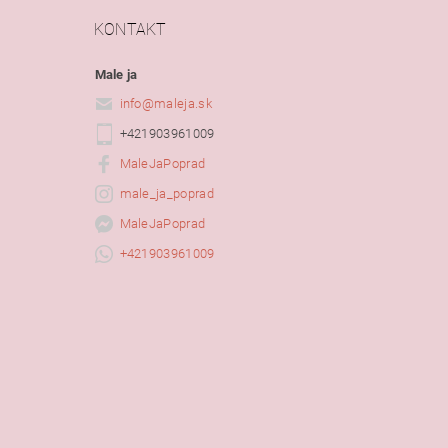
KONTAKT
Male ja
info
@
maleja.sk
+421903961009
MaleJaPoprad
male_ja_poprad
MaleJaPoprad
+421903961009