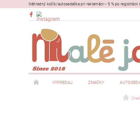
Náhradný kočík/autosedačka pri reklamácii • 5 % po registrác
VÝPREDAJ
ZNAČKY
AUTOSED
BEZPEČNOSŤ
NOSIČE
Znač