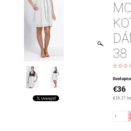
MO
KO
DÁ
38
Dostupno
€36
€29