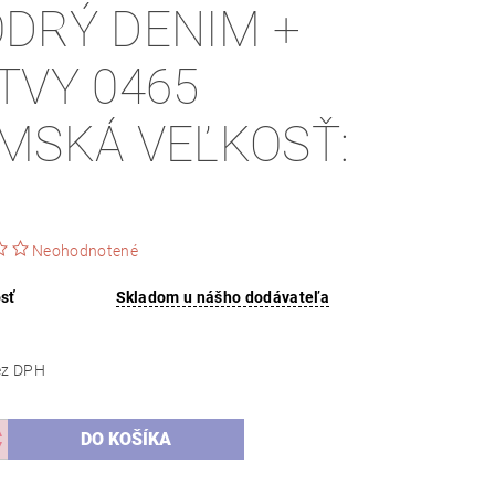
DRÝ DENIM +
TVY 0465
MSKÁ VEĽKOSŤ:
Neohodnotené
sť
Skladom u nášho dodávateľa
,27 bez DPH