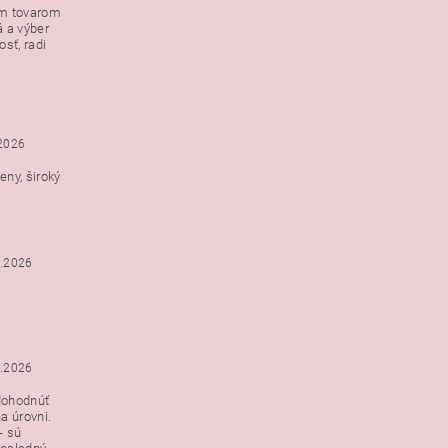
ým tovarom
á a výber
e s
sť, radi
h
.2026
ny, široký
3.2026
3.2026
dohodnúť
a úrovni.
- sú