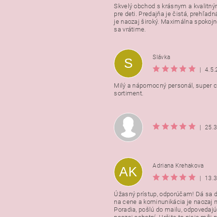
Skvelý obchod s krásnym a kvalitn
pre deti. Predajňa je čistá, prehľadn
Vložením hodnotenie súhlasít
je naozaj široký. Maximálna spokojno
podmienkami ochrany osobnýc
sa vrátime.
údajov
Slávka
S
|
4.5
Milý a nápomocný personál, super ce
sortiment.
|
25.
Adriana Krehakova
AK
|
13.
Úžasný prístup, odporúčam! Dá sa 
na cene a kominunikácia je naozaj n
Poradia, pošlú do mailu, odpovedajú