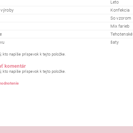
Leto
 výroby
Konfekcia
So vzorom
Mix farieb
e
Tehotenské
evu
šaty
, kto napíše príspevok k tejto položke.
ať komentár
, kto napíše príspevok k tejto položke.
 hodnotenie