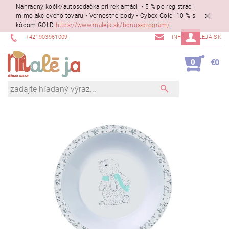
Náhradný kočík/autosedačka pri reklamácii • 5 % po registrácii
mimo akciového tovaru • Vernostné body • Cybex Gold -10 % s
kódom GOLD
https://www.maleja.sk/bonus-program/
+421903961009
INFO@MALEJA.SK
0
€0