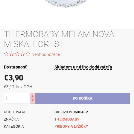
THERMOBABY MELAMINOVÁ
MISKA, FOREST
Neohodnotené
Dostupnosť
Skladom u nášho dodávateľa
€3,90
€3,17 bez DPH
KÓD TOVARU
BD3023190600482
ZNAČKA
THERMOBABY
KATEGÓRIA
PRÍBORY A LYŽIČKY