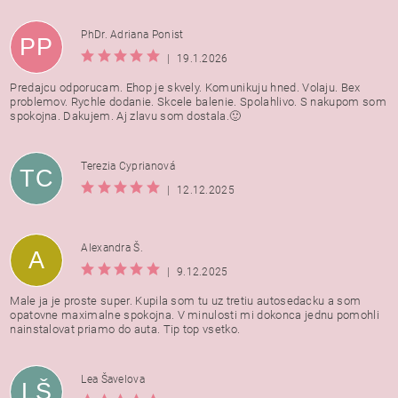
PhDr. Adriana Ponist
PP
|
19.1.2026
Predajcu odporucam. Ehop je skvely. Komunikuju hned. Volaju. Bex
problemov. Rychle dodanie. Skcele balenie. Spolahlivo. S nakupom som
spokojna. Dakujem. Aj zlavu som dostala.🙂
Terezia Cyprianová
TC
|
12.12.2025
Alexandra Š.
A
|
9.12.2025
Male ja je proste super. Kupila som tu uz tretiu autosedacku a som
opatovne maximalne spokojna. V minulosti mi dokonca jednu pomohli
nainstalovat priamo do auta. Tip top vsetko.
Lea Šavelova
LŠ