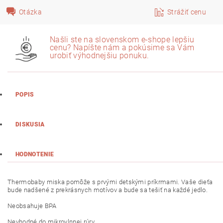
Otázka
Strážiť cenu
Našli ste na slovenskom e-shope lepšiu
cenu? Napíšte nám a pokúsime sa Vám
urobiť výhodnejšiu ponuku.
POPIS
DISKUSIA
HODNOTENIE
Thermobaby miska pomôže s prvými detskými príkrmami. Vaše dieťa
bude nadšené z prekrásnych motívov a bude sa tešiť na každé jedlo.
Neobsahuje BPA
Nevhodné do mikrovlnnej rúry