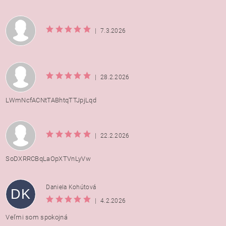
|
7.3.2026
|
28.2.2026
LWmNcfACNtTABhtqTTJpjLqd
|
22.2.2026
SoDXRRCBqLaOpXTVnLyVw
Daniela Kohútová
DK
|
4.2.2026
Veľmi som spokojná