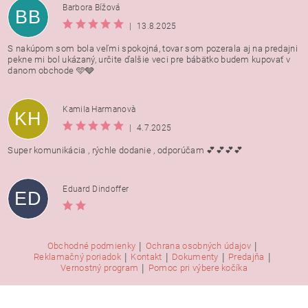
Barbora Bížová
BB
|
13.8.2025
S nakúpom som bola veľmi spokojná, tovar som pozerala aj na predajni
pekne mi bol ukázaný, určite ďalšie veci pre bábätko budem kupovať v
danom obchode 🩵🩶
Kamila Harmanovà
KH
|
4.7.2025
Super komunikácia , rýchle dodanie , odporúčam 💕💕💕💕
Eduard Dindoffer
ED
|
|
Obchodné podmienky
Ochrana osobných údajov
|
|
|
|
Reklamačný poriadok
Kontakt
Dokumenty
Predajňa
|
Vernostný program
Pomoc pri výbere kočíka