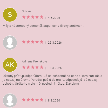
Vložením hodnotenie súhlasíte s
podmienkami ochrany
Slávka
S
osobných údajov
|
4.5.2026
Milý a nápomocný personál, super ceny, široký sortiment.
|
25.3.2026
Adriana Krehakova
AK
|
13.3.2026
Úžasný prístup, odporúčam! Dá sa dohodnúť na cene a kominunikácia
je naozaj na úrovni. Poradia, pošlú do mailu, odpovedajú- sú naozaj
ochotní. Určite to nieje môj posledný nákup. Ďakujem
|
8.3.2026