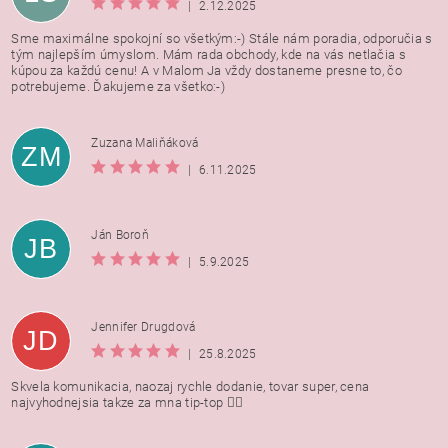
|
2.12.2025
Sme maximálne spokojní so všetkým:-) Stále nám poradia, odporučia s
tým najlepším úmyslom. Mám rada obchody, kde na vás netlačia s
kúpou za každú cenu! A v Malom Ja vždy dostaneme presne to, čo
potrebujeme. Ďakujeme za všetko:-)
Zuzana Maliňáková
ZM
|
6.11.2025
Ján Boroň
JB
|
5.9.2025
Jennifer Drugdová
JD
|
25.8.2025
Skvela komunikacia, naozaj rychle dodanie, tovar super, cena
najvyhodnejsia takze za mna tip-top 👍🏻