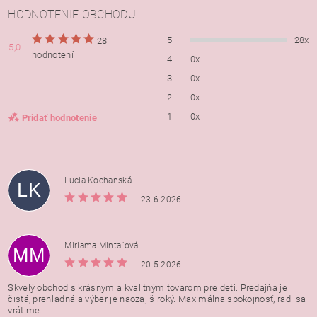
HODNOTENIE OBCHODU
5
28x
28
5,0
hodnotení
4
0x
3
0x
2
0x
1
0x
Pridať hodnotenie
Lucia Kochanská
LK
|
23.6.2026
Miriama Mintaľová
MM
|
20.5.2026
Skvelý obchod s krásnym a kvalitným tovarom pre deti. Predajňa je
čistá, prehľadná a výber je naozaj široký. Maximálna spokojnosť, radi sa
vrátime.