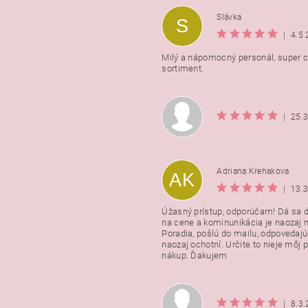
Slávka
S
|
4.5
Milý a nápomocný personál, super ce
sortiment.
|
25.
Adriana Krehakova
AK
|
13.
Úžasný prístup, odporúčam! Dá sa 
na cene a kominunikácia je naozaj n
Poradia, pošlú do mailu, odpovedajú
naozaj ochotní. Určite to nieje môj 
nákup. Ďakujem
|
8.3