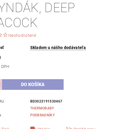
YNDÁK, DEEP
ACOCK
Neohodnotené
sť
Skladom u nášho dodávateľa
9
 bez DPH
RU
BD3023191530467
THERMOBABY
A
PODBRADNÍKY