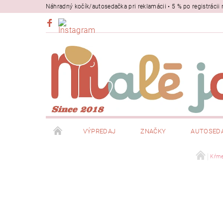
Náhradný kočík/autosedačka pri reklamácii • 5 % po registrác
VÝPREDAJ
ZNAČKY
AUTOSED
BEZPEČNOSŤ
NOSIČE
Kŕme