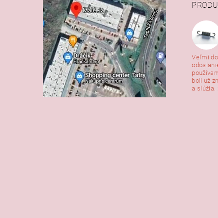
PRODU
Veľmi do
odoslani
používam
boli už z
a slúžia. 