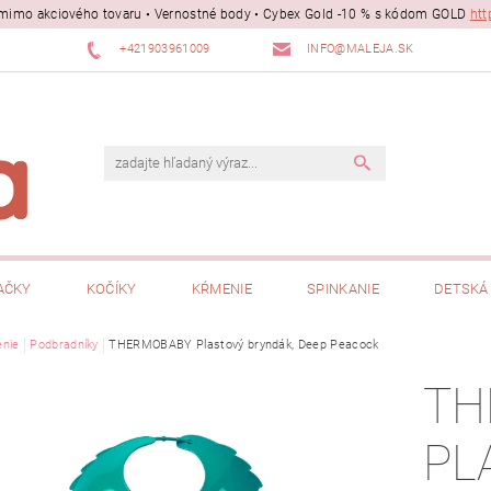
ii mimo akciového tovaru • Vernostné body • Cybex Gold -10 % s kódom GOLD
htt
+421903961009
INFO@MALEJA.SK
AČKY
KOČÍKY
KŔMENIE
SPINKANIE
DETSKÁ 
nie
Podbradníky
THERMOBABY Plastový bryndák, Deep Peacock
TH
PL