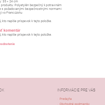
: 35 × 24 cm
l produktu: Polyetylén bezpečný k potravinám
de s požadovanými bezpečnostnými normami
ý vo Francúzsku
, kto napíše príspevok k tejto položke.
ať komentár
, kto napíše príspevok k tejto položke.
 hodnotenie
OK
INFORMÁCIE PRE VÁS
Predajňa
Obchodné podmienky
ním hodnotenie súhlasíte s
podmienkami ochrany osobných údajov