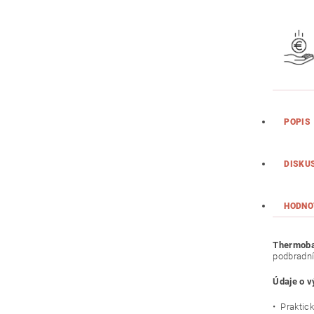
POPIS
DISKU
HODNO
Thermob
podbradní
Údaje o 
• Praktic