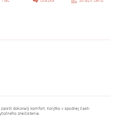
Tlač
Otázka
Strážiť cenu
u zaistil dokonalý komfort. Korýtko v spodnej časti
bytočného znečistenia.