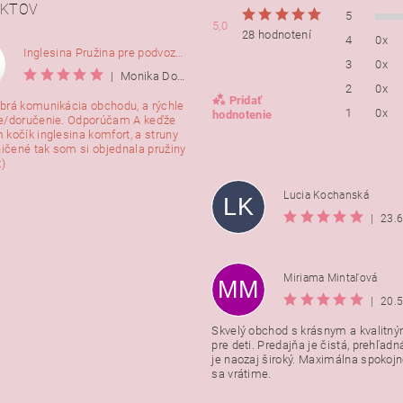
KTOV
5
5,0
28 hodnotení
4
0x
Inglesina Pružina pre podvozok Comfort, 2ks
3
0x
|
Monika Dorušáková
2
0x
Pridať
brá komunikácia obchodu, a rýchle
1
0x
hodnotenie
e/doručenie. Odporúčam A keďže
 kočík inglesina komfort, a struny
ničené tak som si objednala pružiny
:)
Lucia Kochanská
LK
|
23.
Miriama Mintaľová
MM
|
20.
Skvelý obchod s krásnym a kvalitn
pre deti. Predajňa je čistá, prehľadn
Vložením hodnotenie súhlasít
je naozaj široký. Maximálna spokojno
podmienkami ochrany osobnýc
sa vrátime.
údajov