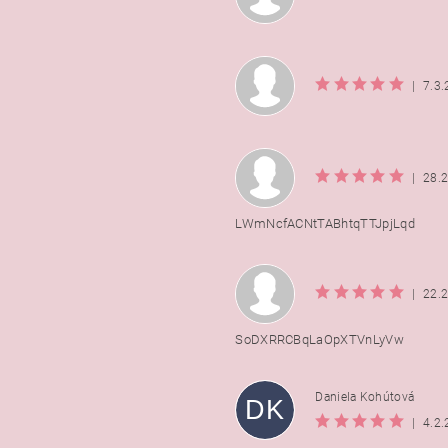
|
7.3
|
28.
LWmNcfACNtTABhtqTTJpjLqd
|
22.
SoDXRRCBqLaOpXTVnLyVw
Daniela Kohútová
DK
|
4.2