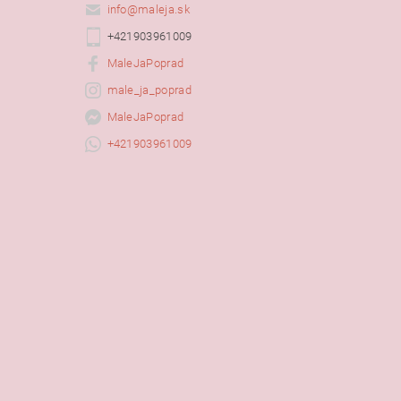
info
@
maleja.sk
+421903961009
MaleJaPoprad
male_ja_poprad
MaleJaPoprad
+421903961009