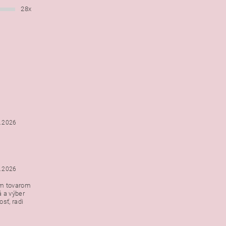
28x
6.2026
5.2026
ým tovarom
á a výber
e s
sť, radi
h