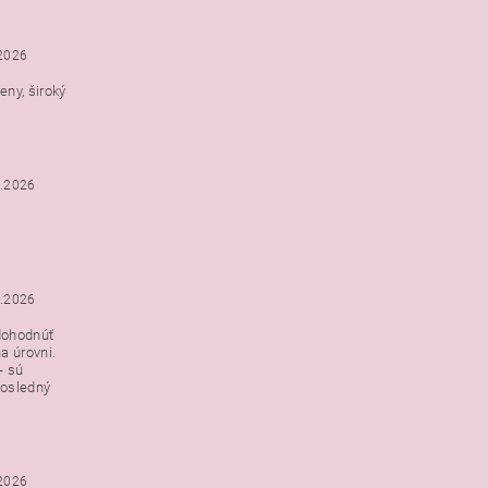
.2026
ny, široký
3.2026
3.2026
dohodnúť
a úrovni.
- sú
posledný
.2026