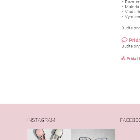
• Rozmery
• Materiá
• V súla
• Vyroben
Buďte prvý
Prid
Buďte prvý
Pridať
INSTAGRAM
FACEBO
Vlože