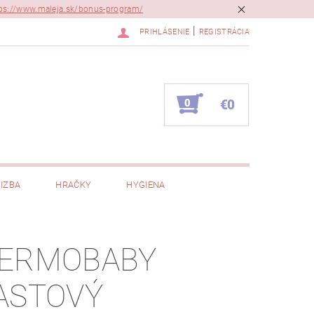
ps://www.maleja.sk/bonus-program/
|
PRIHLÁSENIE
REGISTRÁCIA
0
€0
IZBA
HRAČKY
HYGIENA
ERMOBABY
ASTOVÝ