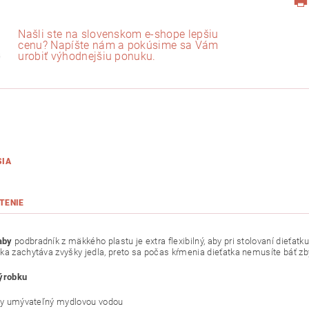
Našli ste na slovenskom e-shope lepšiu
cenu? Napíšte nám a pokúsime sa Vám
urobiť výhodnejšiu ponuku.
SIA
TENIE
aby
podbradník z mäkkého plastu je extra flexibilný, aby pri stolovaní dieťatk
ka zachytáva zvyšky jedla, preto sa počas kŕmenia dieťatka nemusíte báť z
výrobku
ky umývateľný mydlovou vodou