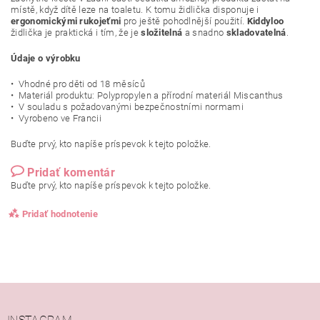
místě, když dítě leze na toaletu. K tomu židlička disponuje i
ergonomickými rukojeťmi
pro ještě pohodlnější použití.
Kiddyloo
židlička je praktická i tím, že je
složitelná
a snadno
skladovatelná
.
Údaje o výrobku
• Vhodné pro děti od 18 měsíců
• Materiál produktu: Polypropylen a přírodní materiál Miscanthus
• V souladu s požadovanými bezpečnostními normami
• Vyrobeno ve Francii
Buďte prvý, kto napíše príspevok k tejto položke.
Pridať komentár
Buďte prvý, kto napíše príspevok k tejto položke.
Pridať hodnotenie