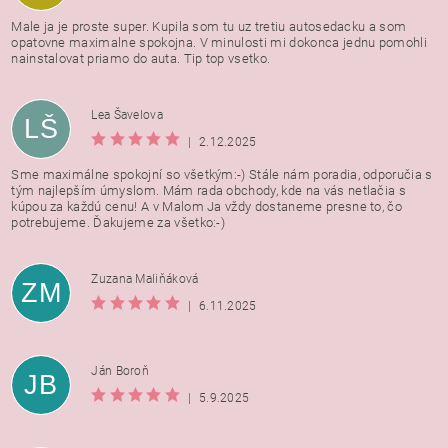
Male ja je proste super. Kupila som tu uz tretiu autosedacku a som
opatovne maximalne spokojna. V minulosti mi dokonca jednu pomohli
nainstalovat priamo do auta. Tip top vsetko.
Lea Šavelova
LŠ
|
2.12.2025
Sme maximálne spokojní so všetkým:-) Stále nám poradia, odporučia s
tým najlepším úmyslom. Mám rada obchody, kde na vás netlačia s
kúpou za každú cenu! A v Malom Ja vždy dostaneme presne to, čo
potrebujeme. Ďakujeme za všetko:-)
Zuzana Maliňáková
ZM
|
6.11.2025
Ján Boroň
JB
|
5.9.2025