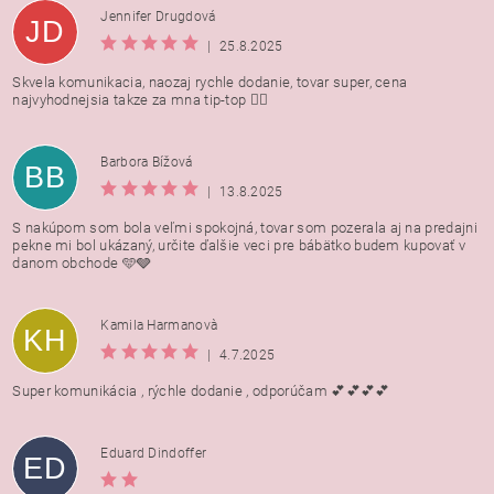
Jennifer Drugdová
JD
|
25.8.2025
Skvela komunikacia, naozaj rychle dodanie, tovar super, cena
najvyhodnejsia takze za mna tip-top 👍🏻
Barbora Bížová
BB
|
13.8.2025
S nakúpom som bola veľmi spokojná, tovar som pozerala aj na predajni
pekne mi bol ukázaný, určite ďalšie veci pre bábätko budem kupovať v
danom obchode 🩵🩶
Kamila Harmanovà
KH
|
4.7.2025
Super komunikácia , rýchle dodanie , odporúčam 💕💕💕💕
Eduard Dindoffer
ED