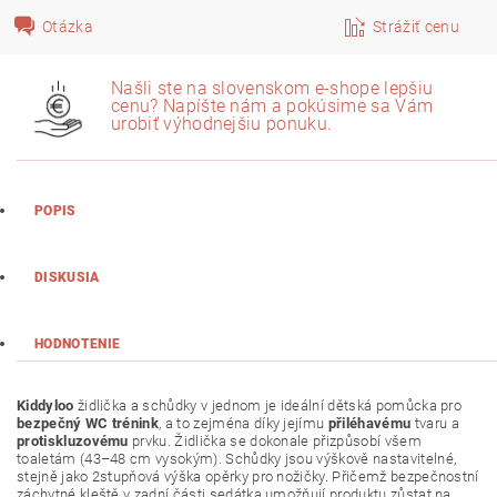
Otázka
Strážiť cenu
Našli ste na slovenskom e-shope lepšiu
cenu? Napíšte nám a pokúsime sa Vám
urobiť výhodnejšiu ponuku.
POPIS
DISKUSIA
HODNOTENIE
Kiddyloo
židlička a schůdky v jednom je ideální dětská pomůcka pro
bezpečný WC trénink
, a to zejména díky jejímu
přiléhavému
tvaru a
protiskluzovému
prvku. Židlička se dokonale přizpůsobí všem
toaletám (43–48 cm vysokým). Schůdky jsou výškově nastavitelné,
stejně jako 2stupňová výška opěrky pro nožičky. Přičemž bezpečnostní
záchytné kleště v zadní části sedátka umožňují produktu zůstat na