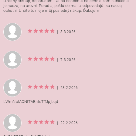
Úžasný prístup, odporúčam! Dá sa dohodnúť na cene a kominunikácia
je naozaj na úrovni. Poradia, pošlú do mailu, odpovedajú- sú naozaj
ochotní. Určite to nieje môj posledný nákup. Ďakujem
|
8.3.2026
|
7.3.2026
|
28.2.2026
LWmNcfACNtTABhtqTTJpjLqd
|
22.2.2026