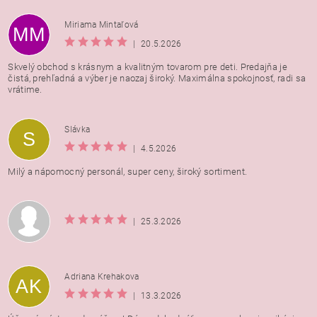
Miriama Mintaľová
MM
|
20.5.2026
Skvelý obchod s krásnym a kvalitným tovarom pre deti. Predajňa je
čistá, prehľadná a výber je naozaj široký. Maximálna spokojnosť, radi sa
vrátime.
Vložením hodnotenie súhlasíte s
podmienkami ochrany
Slávka
S
osobných údajov
|
4.5.2026
Milý a nápomocný personál, super ceny, široký sortiment.
|
25.3.2026
Adriana Krehakova
AK
|
13.3.2026