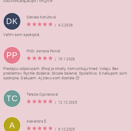
SoDXRRCBqLaOpXTVnLyVw
Daniela Kohútová
DK
|
4.2.2026
Veľmi som spokojná
PhDr. Adriana Ponist
PP
|
19.1.2026
Predajcu odporucam. Ehop je skvely. Komunikuju hned. Volaju. Bex
problemov. Rychle dodanie. Skcele balenie. Spolahlivo. S nakupom som
spokojna. Dakujem. Aj zlavu som dostala.🙂
Terezia Cyprianová
TC
|
12.12.2025
Alexandra Š.
A
|
9.12.2025