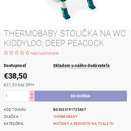
THERMOBABY STOLIČKA NA WC
KIDDYLOO, DEEP PEACOCK
Neohodnotené
Dostupnosť
Skladom u nášho dodávateľa
€38,50
€31,30 bez DPH
KÓD TOVARU
BD3023191725467
ZNAČKA
THERMOBABY
KATEGÓRIA
NOČNÍKY A REDUKCIE NA TOALETU