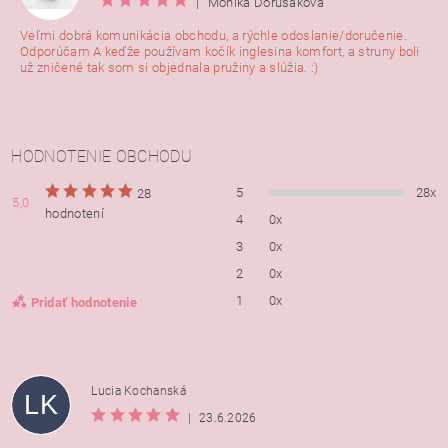
|
Monika Dorušáková
Veľmi dobrá komunikácia obchodu, a rýchle odoslanie/doručenie.
Odporúčam A keďže používam kočík inglesina komfort, a struny boli
už zničené tak som si objednala pružiny a slúžia. :)
HODNOTENIE OBCHODU
5
28x
28
5,0
hodnotení
4
0x
3
0x
2
0x
1
0x
Pridať hodnotenie
Lucia Kochanská
LK
|
23.6.2026