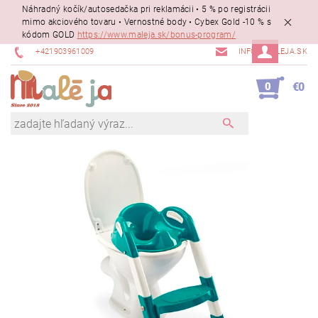
Náhradný kočík/autosedačka pri reklamácii • 5 % po registrácii
mimo akciového tovaru • Vernostné body • Cybex Gold -10 % s
kódom GOLD
https://www.maleja.sk/bonus-program/
+421903961009
INFO@MALEJA.SK
0
€0